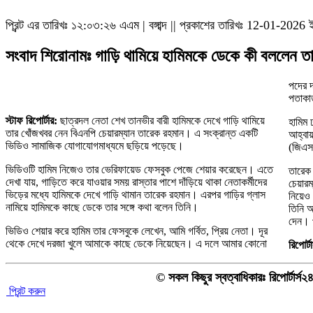
প্রিন্ট এর তারিখঃ
১২:০৩:২৬ এএম
|
বঙ্গাব্দ || প্রকাশের তারিখঃ 12-01-2026 
সংবাদ শিরোনামঃ গাড়ি থামিয়ে হামিমকে ডেকে কী বললেন ত
পদের 
পতাকা
স্টাফ রিপোর্টার:
ছাত্রদল নেতা শেখ তানভীর বারী হামিমকে দেখে গাড়ি থামিয়ে
হামিম 
তার খোঁজখবর নেন বিএনপি চেয়ারম্যান তারেক রহমান। এ সংক্রান্ত একটি
আহ্বায়
ভিডিও সামাজিক যোগাযোগমাধ্যমে ছড়িয়ে পড়েছে।
(জিএস)
ভিডিওটি হামিম নিজেও তার ভেরিফায়েড ফেসবুক পেজে শেয়ার করেছেন। এতে
তারেক 
দেখা যায়, গাড়িতে করে যাওয়ার সময় রাস্তার পাশে দাঁড়িয়ে থাকা নেতাকর্মীদের
চেয়ার
ভিড়ের মধ্যে হামিমকে দেখে গাড়ি থামান তারেক রহমান। এরপর গাড়ির গ্লাস
নিয়েও
নামিয়ে হামিমকে কাছে ডেকে তার সঙ্গে কথা বলেন তিনি।
তিনি আ
দেন। 
ভিডিও শেয়ার করে হামিম তার ফেসবুকে লেখেন, আমি গর্বিত, প্রিয় নেতা। দূর
থেকে দেখে দরজা খুলে আমাকে কাছে ডেকে নিয়েছেন। এ দলে আমার কোনো
রিপোর্ট
© সকল কিছুর স্বত্বাধিকারঃ রিপোর্টার্স
প্রিন্ট করুন