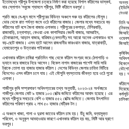
ইতোমধ্যে শ্রীপুর উপজেলা চত্বরে নির্মাণ করা হয়েছে বিশাল কাঁঠালের ভাস্কর্য,
অনন্য 
যার স্লোগান 'সবুজে শ্যামলে শ্রীপুর, মিষ্টি কাঁঠালে ভরপুর'।
(ইডিসি
দেওয়া
প্রতি বছর মে-জুন মাসে শ্রীপুরের বিভিন্ন অঞ্চলে শুরু হয় কাঁঠালের মৌসুম।
ভোর থেকে রাত পর্যন্ত জমে ওঠে কাঁঠালের বাজার। জেলার মধ্যে সবচেয়ে বড়
তিনি আ
কাঁঠালের হাট বসে জৈনা বাজার এলাকায়। শ্রীপুরের চকপাড়া, টেপিরবাড়ি,
(নিবন্
রাজাবাড়ি, চন্নাপাড়া, কেওয়া এবং কাপাসিয়ার বেগুনী বাজার, আমরাইদ,
জিআই জ
চৌকারচালা, আড়াল বাজার, বারিষাব (বেলতলী) সহ আরো অনেক এলাকায়ও বসে
ওয়েবসা
বড়-ছোট বাজার। এসব হাটে আসেন রাজধানীর কারওয়ান বাজার, যাত্রাবাড়ী,
জিআই 
হেমায়েতপুর ও উত্তরার পাইকাররা।
কৃষিবিদ
এখানকার কাঁঠাল চাষিরা প্রতিদিন গাছ থেকে কাঁঠাল সংগ্রহ করে ঠেলাগাড়ি ও
অধিদপ্
ভ্যানে করে বাজারে নিয়ে আসেন। বিকেল নাগাদ বাজারের পাশেঈ সারি সারি
বিকেলে
ট্রাকে তোলা হয় হাজার হাজার কাঁঠাল। দেশের বিভিন্ন জেলার চাহিদা মিটিয়ে
ভৌগোল
বিদেশেও এসব কাঁঠাল চলে যায়। এই মৌসুমি ব্যস্ততায় জীবন্ত হয়ে ওঠে পুরো
হয়। আর
এলাকা।
কাঁঠাল
গাজীপুর কৃষি সম্প্রসারণ অধিদপ্তরের তথ্য অনুযায়ী, ২০২৩-২৪ অর্থবছরে
দিয়েছে
গাজীপুর জেলায় মোট ৯ হাজার ১০৩ হেক্টর জমিতে কাঁঠালের আবাদ হয়েছে। এর
কর্মসূ
মধ্যে শ্রীপুরে সবচেয়ে বেশি ৩ হাজার ৫৫২ হেক্টর জমিতে। জেলায় উৎপাদিত
চালিক
কাঁঠালের পরিমাণ প্রায় ২ লাখ ৫০ হাজার মেট্রিক টন।
এ অঞ্চলে খাজা, গালা ও দুরসা জাতের কাঁঠাল চাষ হয়। উঁচু জমি, বন্যামুক্ত
পরিবেশ, ও অনুকূল আবহাওয়ার কারণে এখানকার কাঁঠাল হয় বড়, মিষ্টি আর ঘ্রাণে
ভরপুর।
.