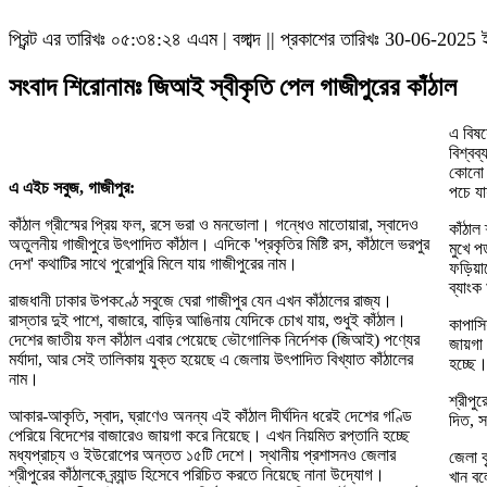
প্রিন্ট এর তারিখঃ
০৫:৩৪:২৪ এএম
|
বঙ্গাব্দ || প্রকাশের তারিখঃ 30-06-2025 
সংবাদ শিরোনামঃ জিআই স্বীকৃতি পেল গাজীপুরের কাঁঠাল
এ বিষয
বিশ্বব
কোনো হ
এ এইচ সবুজ, গাজীপুর:
পচে য
কাঁঠাল গ্রীস্মের প্রিয় ফল, রসে ভরা ও মনভোলা। গন্ধেও মাতোয়ারা, স্বাদেও
কাঁঠাল
অতুলনীয় গাজীপুরে উৎপাদিত কাঁঠাল। এদিকে 'প্রকৃতির মিষ্টি রস, কাঁঠালে ভরপুর
মুখে প
দেশ' কথাটির সাথে পুরোপুরি মিলে যায় গাজীপুরের নাম।
ফড়িয়াদ
ব্যাংক
রাজধানী ঢাকার উপকণ্ঠে সবুজে ঘেরা গাজীপুর যেন এখন কাঁঠালের রাজ্য।
রাস্তার দুই পাশে, বাজারে, বাড়ির আঙিনায় যেদিকে চোখ যায়, শুধুই কাঁঠাল।
কাপাসি
দেশের জাতীয় ফল কাঁঠাল এবার পেয়েছে ভৌগোলিক নির্দেশক (জিআই) পণ্যের
জায়গা
মর্যাদা, আর সেই তালিকায় যুক্ত হয়েছে এ জেলায় উৎপাদিত বিখ্যাত কাঁঠালের
হচ্ছে
নাম।
শ্রীপু
আকার-আকৃতি, স্বাদ, ঘ্রাণেও অনন্য এই কাঁঠাল দীর্ঘদিন ধরেই দেশের গণ্ডি
দিত, স
পেরিয়ে বিদেশের বাজারেও জায়গা করে নিয়েছে। এখন নিয়মিত রপ্তানি হচ্ছে
মধ্যপ্রাচ্য ও ইউরোপের অন্তত ১৫টি দেশে। স্থানীয় প্রশাসনও জেলার
জেলা ক
শ্রীপুরের কাঁঠালকে ব্র্যান্ড হিসেবে পরিচিত করতে নিয়েছে নানা উদ্যোগ।
খান বল