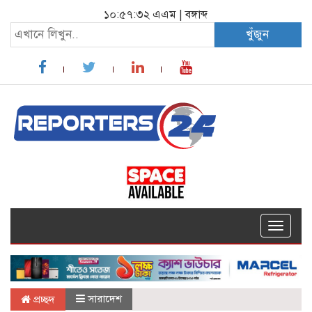
১০:৫৭:৩৩ এএম
|
বঙ্গাব্দ
খুঁজুন
Toggle
navigat
সারাদেশ
প্রচ্ছদ