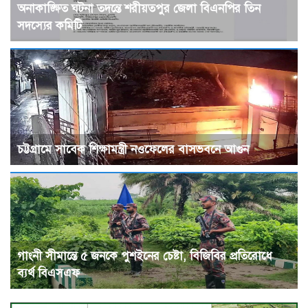
অনাকাঙ্ক্ষিত ঘটনা তদন্তে শরীয়তপুর জেলা বিএনপির তিন
সদস্যের কমিটি
চট্টগ্রামে সাবেক শিক্ষামন্ত্রী নওফেলের বাসভবনে আগুন
গাংনী সীমান্তে ৫ জনকে পুশইনের চেষ্টা, বিজিবির প্রতিরোধে
ব্যর্থ বিএসএফ