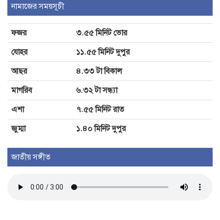
নামাজের সময়সূচী
প্রকাশ
ফজর
৩.৫৫ মিনিট ভোর
শেখ হাসিনার ফেরার আর কোনো সুযোগ
যোহর
১১.৫৫ মিনিট দুপুর
নেই: পানিসম্পদ মন্ত্রী
আছর
৪.৩৩ টা বিকাল
মাগরিব
৬.৩২ টা সন্ধ্যা
এশা
৭.৫৫ মিনিট রাত
জুম্মা
১.৪০ মিনিট দুপুর
জাতীয় সঙ্গীত