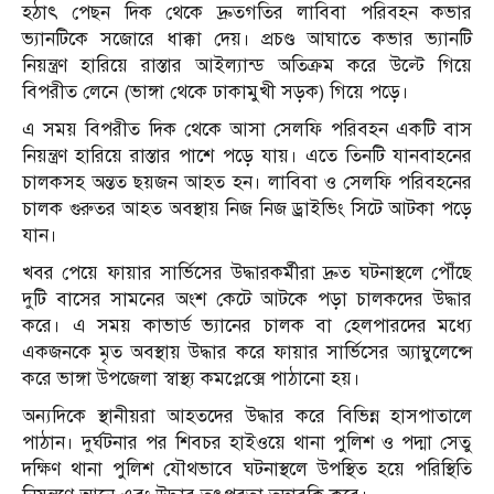
হঠাৎ পেছন দিক থেকে দ্রুতগতির লাবিবা পরিবহন কভার
ভ্যানটিকে সজোরে ধাক্কা দেয়। প্রচণ্ড আঘাতে কভার ভ্যানটি
নিয়ন্ত্রণ হারিয়ে রাস্তার আইল্যান্ড অতিক্রম করে উল্টে গিয়ে
বিপরীত লেনে (ভাঙ্গা থেকে ঢাকামুখী সড়ক) গিয়ে পড়ে।
এ সময় বিপরীত দিক থেকে আসা সেলফি পরিবহন একটি বাস
নিয়ন্ত্রণ হারিয়ে রাস্তার পাশে পড়ে যায়। এতে তিনটি যানবাহনের
চালকসহ অন্তত ছয়জন আহত হন। লাবিবা ও সেলফি পরিবহনের
চালক গুরুতর আহত অবস্থায় নিজ নিজ ড্রাইভিং সিটে আটকা পড়ে
যান।
খবর পেয়ে ফায়ার সার্ভিসের উদ্ধারকর্মীরা দ্রুত ঘটনাস্থলে পৌঁছে
দুটি বাসের সামনের অংশ কেটে আটকে পড়া চালকদের উদ্ধার
করে। এ সময় কাভার্ড ভ্যানের চালক বা হেলপারদের মধ্যে
একজনকে মৃত অবস্থায় উদ্ধার করে ফায়ার সার্ভিসের অ্যাম্বুলেন্সে
করে ভাঙ্গা উপজেলা স্বাস্থ্য কমপ্লেক্সে পাঠানো হয়।
অন্যদিকে স্থানীয়রা আহতদের উদ্ধার করে বিভিন্ন হাসপাতালে
পাঠান। দুর্ঘটনার পর শিবচর হাইওয়ে থানা পুলিশ ও পদ্মা সেতু
দক্ষিণ থানা পুলিশ যৌথভাবে ঘটনাস্থলে উপস্থিত হয়ে পরিস্থিতি