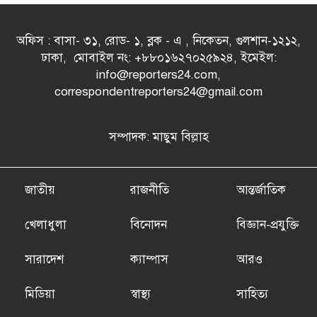
অফিস : বাসা- ৩১, রোড- ১, ব্লক - এ , নিকেতন, গুলশান-১২১২,
ঢাকা, মোবাইল নং: +৮৮০১৬২৭০২৫৯২৪, ইমেইল:
info@reporters24.com,
correspondentreporters24@gmail.com
সম্পাদক: মাছুম বিল্লাহ
জাতীয়
রাজনীতি
আন্তর্জাতিক
খেলাধুলা
বিনোদন
বিজ্ঞান-প্রযুক্তি
সারাদেশ
ক্যাম্পাস
আরও
মিডিয়া
স্বাস্থ্য
সাহিত্য