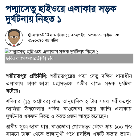
পদ্মাসেতু হাইওয়ে এলাকায় সড়ক
দুর্ঘটনায় নিহত ১
আপডেট টাইম: অক্টোবর ১১, ২০২৫ ইং | ০৩:৪৮:০৪:পূর্বাহ্ন |
২৯৬০০৪০ বার পঠিত
ছবির ক্যাপশন: প্রতীকী ছবি
শরীয়তপুর প্রতিনিধি:
শরীয়তপুরের পদ্মা সেতু দক্ষিণ থানাধীন
এলাকায় ঢাকা–ভাঙ্গা মহাসড়কে গভীর রাতে সড়ক দুর্ঘটনা
ঘটেছে।
শনিবার (১১ অক্টোবর) রাত আনুমানিক ২ টার সময় শরীয়তপুর
জাজিরা উপজেলার পশ্চিম নাওডোবা তস্তার কান্দি এলাকায়
দুর্ঘটনায় একজন নিহত ও অন্তত ৪জন আহত হয়েছেন।
স্থানীয় সূত্রে জানা যায়, নাওডোবা গোলচত্বর থেকে প্রায় ১০০ গজ
সামনে ঢাকা থেকে ভাঙ্গামুখী পথে চলছিল একটি কভার ভ্যান।