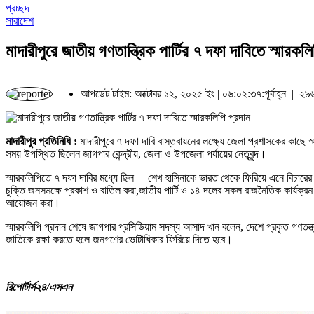
প্রচ্ছদ
সারাদেশ
মাদারীপুরে জাতীয় গণতান্ত্রিক পার্টির ৭ দফা দাবিতে স্মারকল
আপডেট টাইম: অক্টোবর ১২, ২০২৫ ইং | ০৬:০২:৩৭:পূর্বাহ্ন |
২৯৬
মাদারীপুর প্রতিনিধি :
মাদারীপুরে ৭ দফা দাবি বাস্তবায়নের লক্ষ্যে জেলা প্রশাসকের কাছে স
সময় উপস্থিত ছিলেন জাগপার কেন্দ্রীয়, জেলা ও উপজেলা পর্যায়ের নেতৃবৃন্দ।
স্মারকলিপিতে ৭ দফা দাবির মধ্যে ছিল— শেখ হাসিনাকে ভারত থেকে ফিরিয়ে এনে বিচারের ম
চুক্তি জনসমক্ষে প্রকাশ ও বাতিল করা,জাতীয় পার্টি ও ১৪ দলের সকল রাজনৈতিক কার্যক্রম 
আয়োজন করা।
স্মারকলিপি প্রদান শেষে জাগপার প্রসিডিয়াম সদস্য আসাদ খান বলেন, দেশে প্রকৃত গণতন্ত্
জাতিকে রক্ষা করতে হলে জনগণের ভোটাধিকার ফিরিয়ে দিতে হবে।
রিপোর্টার্স২৪/এসএন