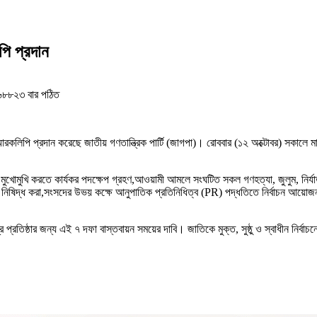
িপি প্রদান
৮৮২৩ বার পঠিত
্মারকলিপি প্রদান করেছে জাতীয় গণতান্ত্রিক পার্টি (জাগপা)। রোববার (১২ অক্টোবর) সকালে ম
ুখোমুখি করতে কার্যকর পদক্ষেপ গ্রহণ,আওয়ামী আমলে সংঘটিত সকল গণহত্যা, জুলুম, নির্যাত
নিষিদ্ধ করা,সংসদের উভয় কক্ষে আনুপাতিক প্রতিনিধিত্ব (PR) পদ্ধতিতে নির্বাচন আয়োজন,নির
র প্রতিষ্ঠার জন্য এই ৭ দফা বাস্তবায়ন সময়ের দাবি। জাতিকে মুক্ত, সুষ্ঠু ও স্বাধীন নি