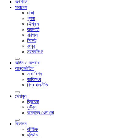
অর্থনীতি
সারাদেশ
ঢাকা
খুলনা
চট্টগ্রাম
রাজশাহী
বরিশাল
সিলেট
রংপুর
ময়মনসিংহ
আইন ও অপরাধ
আন্তর্জাতিক
সারা বিশ্ব
জাতিসংঘ
বিশ্ব রাজনীতি
খেলাধুলা
ক্রিকেট
ফুটবল
অন্যান্য খেলাধুলা
বিনোদন
বলিউড
হলিউড