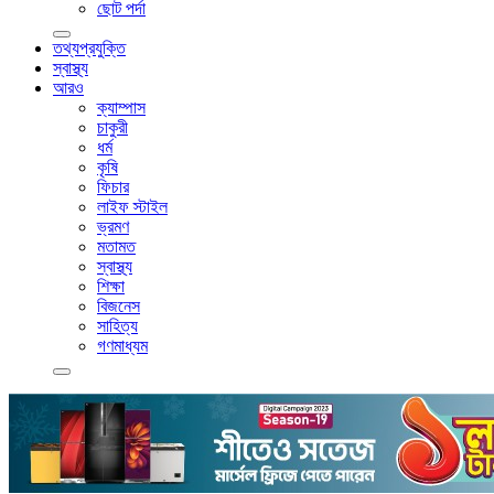
ছোট পর্দা
তথ্যপ্রযুক্তি
স্বাস্থ্য
আরও
ক্যাম্পাস
চাকুরী
ধর্ম
কৃষি
ফিচার
লাইফ স্টাইল
ভ্রমণ
মতামত
স্বাস্থ্য
শিক্ষা
বিজনেস
সাহিত্য
গণমাধ্যম