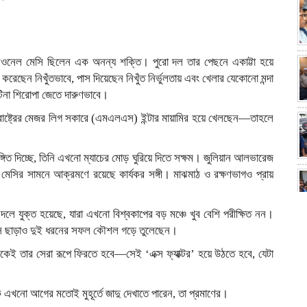
 লিওনেল মেসি ছিলেন এক অনন্য শক্তি। পুরো দল তার পেছনে একাট্টা হয়ে
েন নিখুঁতভাবে, পাস দিয়েছেন নিখুঁত নির্ভুলতায় এবং খেলার যেকোনো মন্দা
্টিনা শিরোপা জেতে দারুণভাবে।
ক্তরাষ্ট্রের মেজর লিগ সকারে (এমএলএস) ইন্টার মায়ামির হয়ে খেলছেন—তাহলে
 ইঙ্গিত দিচ্ছে, তিনি এখনো ম্যাচের মোড় ঘুরিয়ে দিতে সক্ষম। জুলিয়ান আলভারেজ
মেসির সামনে আক্রমণে রয়েছে কার্যকর সঙ্গী। মাঝমাঠ ও রক্ষণভাগও প্রায়
ে যুক্ত হয়েছে, যারা এখনো বিশ্বকাপের বড় মঞ্চে খুব বেশি পরীক্ষিত নন।
মেসি ছাড়াও দুই ধরনের সফল কৌশল গড়ে তুলেছেন।
েসিকেই তার সেরা রূপে ফিরতে হবে—সেই ‘এক্স ফ্যাক্টর’ হয়ে উঠতে হবে, যেটা
এখনো আগের মতোই মুহূর্তে জাদু দেখাতে পারেন, তা প্রমাণের।