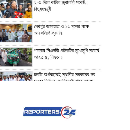
২-৩ দিনে কাটবে জ্বালানি সংকট:
বিদ্যুৎমন্ত্রী
শেরপুর জামায়াত ও ১১ দলের পক্ষে
স্মারকলিপি প্রদান
পাবনায় সিএনজি-ভটভটির মুখোমুখি সংঘর্ষে
আহত ৪, নিহত ১
চলতি অর্থবছরেই স্থানীয় সরকারের সব
স্তরে নির্বাচন: প্রতিমন্ত্রী শাহে আলম
শ্রীপুরে আইনশৃঙ্খলা বিষয়ক
সচেতনতামূলক সভায় হামলার অভিযোগ,
আহত ১
ঢাবির সাবেক উপাচার্য মাকসুদ কামালসহ ৮