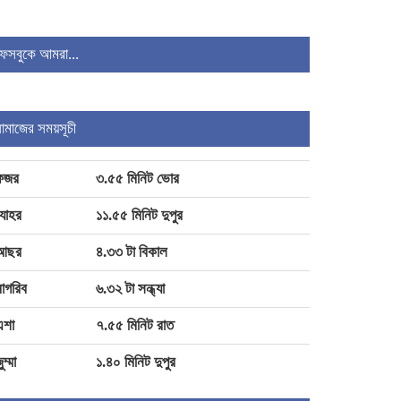
জনের বিরুদ্ধে প্রতিবেদন
ফেসবুকে আমরা...
চিঠির টানে প্রধানমন্ত্রীর সাক্ষাৎ,
অনুশ্রীকে হারমোনিয়াম উপহার
নামাজের সময়সূচী
১৬ আগস্ট উদ্বোধন, ৪ বছরে ফ্যামিলি
কার্ড পাবে ১ কোটি ৬০ লাখ পরিবার
ফজর
৩.৫৫ মিনিট ভোর
যোহর
১১.৫৫ মিনিট দুপুর
আছর
৪.৩৩ টা বিকাল
াগরিব
৬.৩২ টা সন্ধ্যা
এশা
৭.৫৫ মিনিট রাত
ুম্মা
১.৪০ মিনিট দুপুর