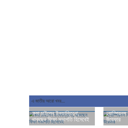
এ জাতীয় আরো খবর...
ক্ষমা চাইলেন ইনফান্তিনো,
চ্যাম্পিয়নস
থাকছেন ফিফা সভাপতি হিসেবেই
উয়েফার