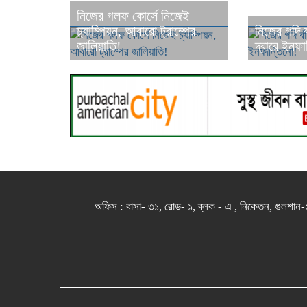
নিজের গলফ কোর্সে নিজেই
চ্যাম্পিয়ন, আবারো ট্রাম্পের
নিজের গদি বা
জালিয়াতি!
দ্বারে ইনফা
অফিস : বাসা- ৩১, রোড- ১, ব্লক - এ , নিকেতন, 