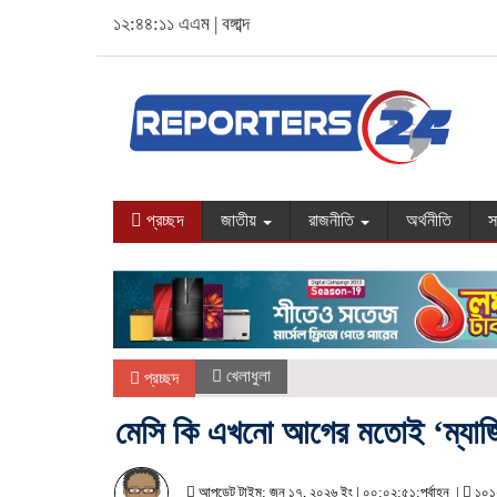
১২:৪৪:১২ এএম
|
বঙ্গাব্দ
প্রচ্ছদ
জাতীয়
রাজনীতি
অর্থনীতি
স
খেলাধুলা
প্রচ্ছদ
মেসি কি এখনো আগের মতোই ‘ম্যাজ
আপডেট টাইম: জুন ১৭, ২০২৬ ইং | ০০:০২:৫১:পূর্বাহ্ন |
১০১২