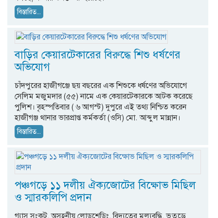
বিস্তারিত...
বাড়ির কেয়ারটেকারের বিরুদ্ধে শিশু ধর্ষণের
অভিযোগ
চাঁদপুরের হাজীগঞ্জে ছয় বছরের এক শিশুকে ধর্ষণের অভিযোগে
সেলিম মজুমদার (৫৫) নামে এক কেয়ারটেকারকে আটক করেছে
পুলিশ। বৃহস্পতিবার ( ৬ আগস্ট) দুপুরে এই তথ্য নিশ্চিত করেন
হাজীগঞ্জ থানার ভারপ্রাপ্ত কর্মকর্তা (ওসি) মো. আব্দুল মান্নান।
বিস্তারিত...
পঞ্চগড়ে ১১ দলীয় ঐক্যজোটের বিক্ষোভ মিছিল
ও স্মারকলিপি প্রদান
গ্যাস সংকট, অসহনীয় লোডশেডিং, বিদ্যুতের মূল্যবৃদ্ধি, ভুতুড়ে