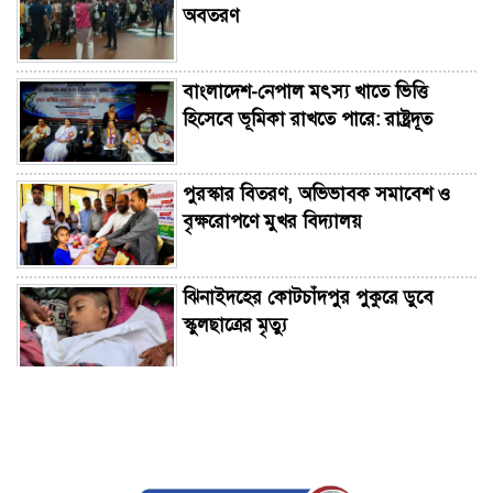
অবতরণ
বাংলাদেশ-নেপাল মৎস্য খাতে ভিত্তি
হিসেবে ভূমিকা রাখতে পারে: রাষ্ট্রদূত
পুরস্কার বিতরণ, অভিভাবক সমাবেশ ও
বৃক্ষরোপণে মুখর বিদ্যালয়
ঝিনাইদহের কোটচাঁদপুর পুকুরে ডুবে
স্কুলছাত্রের মৃত্যু
জয়দেবপুর-টাঙ্গাইল-জামালপুর মহাসড়কে
নতুন সেতুর ভিত্তিপ্রস্তর স্থাপন