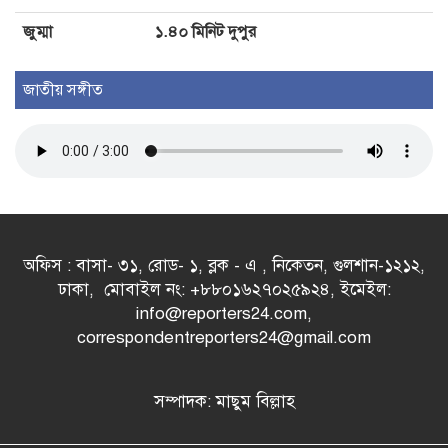
জুম্মা
১.৪০ মিনিট দুপুর
জাতীয় সঙ্গীত
অফিস : বাসা- ৩১, রোড- ১, ব্লক - এ , নিকেতন, গুলশান-১২১২,
ঢাকা, মোবাইল নং: +৮৮০১৬২৭০২৫৯২৪, ইমেইল:
info@reporters24.com,
correspondentreporters24@gmail.com
সম্পাদক: মাছুম বিল্লাহ