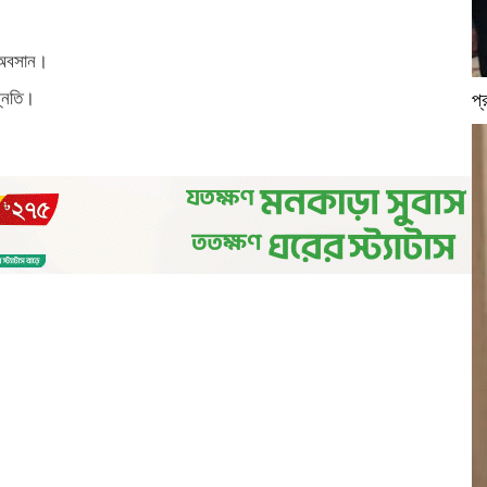
র অবসান।
ন্নতি।
প্