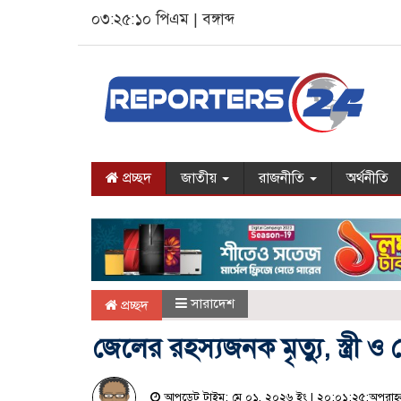
০৩:২৫:১১ পিএম
|
বঙ্গাব্দ
প্রচ্ছদ
জাতীয়
রাজনীতি
অর্থনীতি
সারাদেশ
প্রচ্ছদ
জেলের রহস্যজনক মৃত্যু, স্ত্র
আপডেট টাইম: মে ০১, ২০২৬ ইং | ২০:০১:২৫:অপরাহ্