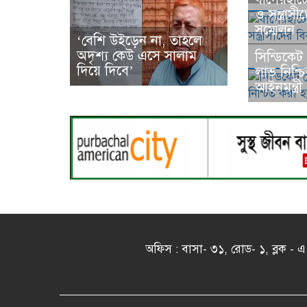
ও সন্ত্রাস
সম্মেলন
‘বেশি উইড়েন না, তাহলে
অদৃশ্য কেউ এসে সালাম
সিন্ডিকে
দিয়ে দিবে’
লাভ নিশ্চ
আইনমন্ত্রী
অফিস : বাসা- ৩১, রোড- ১, ব্লক 