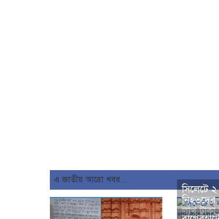
এ জাতীয় আরো খবর...
সিলেটে ২ 
নিহতদের 
লাখ টাকা
বাগেরহাটে