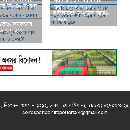
শরীয়তপুরের জাজিরায়
ীদের বিরুদ্ধে সংবাদ
পদ্মার নতুন ভাঙন:
নদীপাড়ের মানুষের আতঙ্ক
বাড়ছে
ট ভেঙে কৃষকদের
িত করা হবে:
- এ , নিকেতন, গুলশান-১২১২, ঢাকা, মোবাইল নং: +৮৮০১৬২৭০২৫৯২
correspondentreporters24@gmail.com