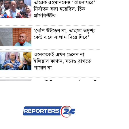
তারেক রহমানকেও ‘আয়নাঘরে’
নির্যাতন করা হয়েছিল: চিফ
প্রসিকিউটর
‘বেশি উইড়েন না, তাহলে অদৃশ্য
কেউ এসে সালাম দিয়ে দিবে’
অনেককেই এখন চেনেন না
ইলিয়াস কাঞ্চন, মনেও রাখতে
পারেন না
যুক্তরাষ্ট্র ইরানের সব শর্ত মানলেই
খুলবে হরমুজ : আইআরজিসি
মালয়েশিয়াকে বড় ব্যবধানে হারাল
বাংলাদেশ