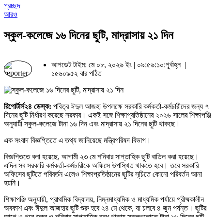
প্রচ্ছদ
আরও
স্কুল-কলেজে ১৬ দিনের ছুটি, মাদ্রাসায় ২১ দিন
আপডেট টাইম: মে ০৮, ২০২৬ ইং | ০৯:৫৬:১০:পূর্বাহ্ন |
১৫৬০৯৫২ বার পঠিত
রিপোর্টার্স২৪ ডেস্ক:
পবিত্র ঈদুল আজহা উপলক্ষে সরকারি কর্মকর্তা-কর্মচারীদের জন্য ৭
দিনের ছুটি নির্ধারণ করেছে সরকার। একই সঙ্গে শিক্ষাপ্রতিষ্ঠানের ২০২৬ সালের শিক্ষাপঞ্জি
অনুযায়ী স্কুল-কলেজে টানা ১৬ দিন এবং মাদ্রাসায় ২১ দিনের ছুটি থাকছে।
এক সংবাদ বিজ্ঞপ্তিতে এ তথ্য জানিয়েছে মন্ত্রিপরিষদ বিভাগ।
বিজ্ঞপ্তিতে বলা হয়েছে, আগামী ২৩ মে শনিবার সাপ্তাহিক ছুটি বাতিল করা হয়েছে।
এদিন সব সরকারি কর্মকর্তা-কর্মচারীকে অফিসে উপস্থিত থাকতে হবে। তবে সরকারি
অফিসের ছুটিতে পরিবর্তন এলেও শিক্ষাপ্রতিষ্ঠানের ছুটির সূচিতে কোনো পরিবর্তন আনা
হয়নি।
শিক্ষাপঞ্জি অনুযায়ী, প্রাথমিক বিদ্যালয়, নিম্নমাধ্যমিক ও মাধ্যমিক পর্যায়ে গ্রীষ্মকালীন
অবকাশ এবং ঈদুল আজহার ছুটি শুরু হবে ২৪ মে থেকে, যা চলবে ৪ জুন পর্যন্ত। ছুটির
আগে ও পরে শুক্র ও শনিবার সাপ্তাহিক বন্ধ থাকায় স্কুলগুলোতে টানা ১৬ দিনের ছুটি