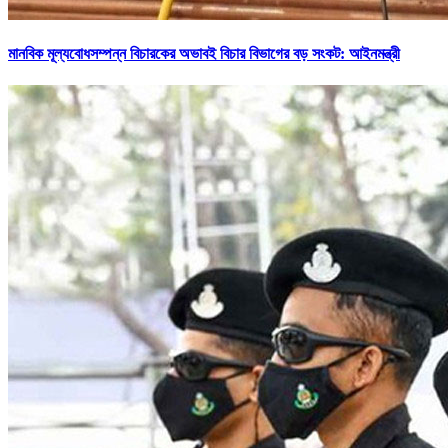
মানবিক মূল্যবোধসম্পন্ন বিচারকের অভাবই বিচার বিভাগের বড় সংকট: আইনমন্ত্রী