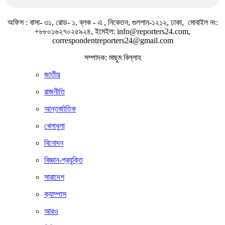
অফিস : বাসা- ৩১, রোড- ১, ব্লক - এ , নিকেতন, গুলশান-১২১২, ঢাকা, মোবাইল নং:
+৮৮০১৬২৭০২৫৯২৪, ইমেইল: info@reporters24.com,
correspondentreporters24@gmail.com
সম্পাদক: মাছুম বিল্লাহ
জাতীয়
রাজনীতি
আন্তর্জাতিক
খেলাধুলা
বিনোদন
বিজ্ঞান-প্রযুক্তি
সারাদেশ
ক্যাম্পাস
আরও