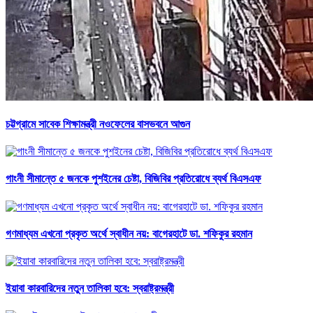
চট্টগ্রামে সাবেক শিক্ষামন্ত্রী নওফেলের বাসভবনে আগুন
গাংনী সীমান্তে ৫ জনকে পুশইনের চেষ্টা, বিজিবির প্রতিরোধে ব্যর্থ বিএসএফ
গণমাধ্যম এখনো প্রকৃত অর্থে স্বাধীন নয়: বাগেরহাটে ডা. শফিকুর রহমান
ইয়াবা কারবারিদের নতুন তালিকা হবে: স্বরাষ্ট্রমন্ত্রী