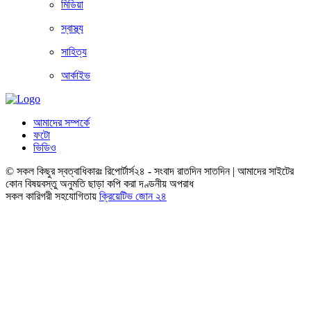
মিডিয়া
স্বাস্থ্য
সাহিত্য
আর্কাইভ
আমাদের সম্পর্কে
ফটো
ভিডিও
© সকল কিছুর স্বত্বাধিকারঃ রিপোর্টার্স২৪ - সংবাদ রাতদিন সাতদিন | আমাদের সাইটের
কোন বিষয়বস্তু অনুমতি ছাড়া কপি করা দণ্ডনীয় অপরাধ
সকল কারিগরী সহযোগিতায়
ক্রিয়েটিভ জোন ২৪