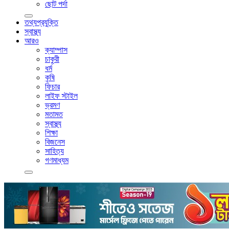
ছোট পর্দা
তথ্যপ্রযুক্তি
স্বাস্থ্য
আরও
ক্যাম্পাস
চাকুরী
ধর্ম
কৃষি
ফিচার
লাইফ স্টাইল
ভ্রমণ
মতামত
স্বাস্থ্য
শিক্ষা
বিজনেস
সাহিত্য
গণমাধ্যম