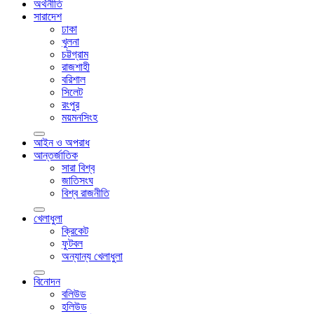
অর্থনীতি
সারাদেশ
ঢাকা
খুলনা
চট্টগ্রাম
রাজশাহী
বরিশাল
সিলেট
রংপুর
ময়মনসিংহ
আইন ও অপরাধ
আন্তর্জাতিক
সারা বিশ্ব
জাতিসংঘ
বিশ্ব রাজনীতি
খেলাধুলা
ক্রিকেট
ফুটবল
অন্যান্য খেলাধুলা
বিনোদন
বলিউড
হলিউড