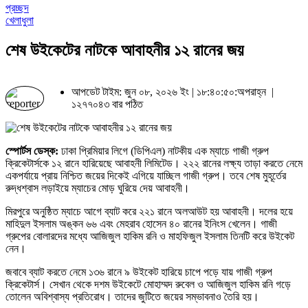
প্রচ্ছদ
খেলাধুলা
শেষ উইকেটের নাটকে আবাহনীর ১২ রানের জয়
আপডেট টাইম: জুন ০৮, ২০২৬ ইং | ১৮:৪০:৫০:অপরাহ্ন |
১২৭৭০৪৩ বার পঠিত
স্পোর্টস ডেস্ক:
ঢাকা প্রিমিয়ার লিগে (ডিপিএল) নাটকীয় এক ম্যাচে গাজী গ্রুপ
ক্রিকেটার্সকে ১২ রানে হারিয়েছে আবাহনী লিমিটেড। ২২২ রানের লক্ষ্য তাড়া করতে নেমে
একপর্যায়ে প্রায় নিশ্চিত জয়ের দিকেই এগিয়ে যাচ্ছিল গাজী গ্রুপ। তবে শেষ মুহূর্তের
রুদ্ধশ্বাস লড়াইয়ে ম্যাচের মোড় ঘুরিয়ে দেয় আবাহনী।
মিরপুরে অনুষ্ঠিত ম্যাচে আগে ব্যাট করে ২২১ রানে অলআউট হয় আবাহনী। দলের হয়ে
মাহিদুল ইসলাম অঙ্কন ৬৬ এবং মেহরাব হোসেন ৪০ রানের ইনিংস খেলেন। গাজী
গ্রুপের বোলারদের মধ্যে আজিজুল হাকিম রনি ও মাহফিজুল ইসলাম তিনটি করে উইকেট
নেন।
জবাবে ব্যাট করতে নেমে ১৩৬ রানে ৯ উইকেট হারিয়ে চাপে পড়ে যায় গাজী গ্রুপ
ক্রিকেটার্স। সেখান থেকে দশম উইকেটে মোহাম্মদ রুবেল ও আজিজুল হাকিম রনি গড়ে
তোলেন অবিশ্বাস্য প্রতিরোধ। তাদের জুটিতে জয়ের সম্ভাবনাও তৈরি হয়।