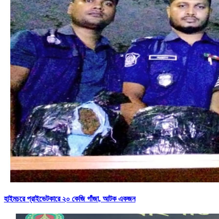
হাইমচরে প্রাইভেটকারে ২০ কেজি গাঁজা, আটক একজন