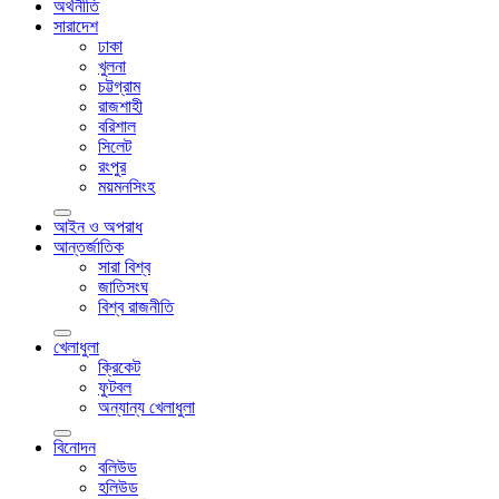
অর্থনীতি
সারাদেশ
ঢাকা
খুলনা
চট্টগ্রাম
রাজশাহী
বরিশাল
সিলেট
রংপুর
ময়মনসিংহ
আইন ও অপরাধ
আন্তর্জাতিক
সারা বিশ্ব
জাতিসংঘ
বিশ্ব রাজনীতি
খেলাধুলা
ক্রিকেট
ফুটবল
অন্যান্য খেলাধুলা
বিনোদন
বলিউড
হলিউড