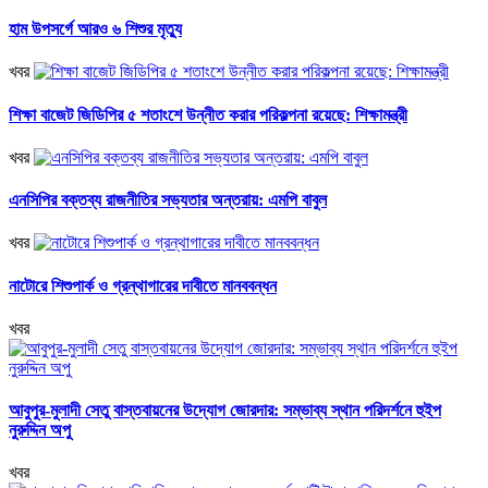
হাম উপসর্গে আরও ৬ শিশুর মৃত্যু
খবর
শিক্ষা বাজেট জিডিপির ৫ শতাংশে উন্নীত করার পরিকল্পনা রয়েছে: শিক্ষামন্ত্রী
খবর
এনসিপির বক্তব্য রাজনীতির সভ্যতার অন্তরায়: এমপি বাবুল
খবর
নাটোরে শিশুপার্ক ও গ্রন্থাগারের দাবীতে মানববন্ধন
খবর
আবুপুর-মুলাদী সেতু বাস্তবায়নের উদ্যোগ জোরদার: সম্ভাব্য স্থান পরিদর্শনে হুইপ
নুরুদ্দিন অপু
খবর