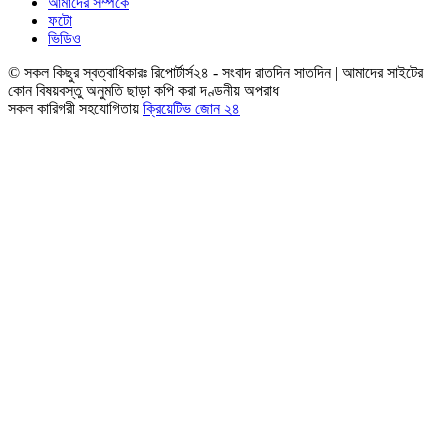
আমাদের সম্পর্কে
ফটো
ভিডিও
© সকল কিছুর স্বত্বাধিকারঃ রিপোর্টার্স২৪ - সংবাদ রাতদিন সাতদিন | আমাদের সাইটের
কোন বিষয়বস্তু অনুমতি ছাড়া কপি করা দণ্ডনীয় অপরাধ
সকল কারিগরী সহযোগিতায়
ক্রিয়েটিভ জোন ২৪