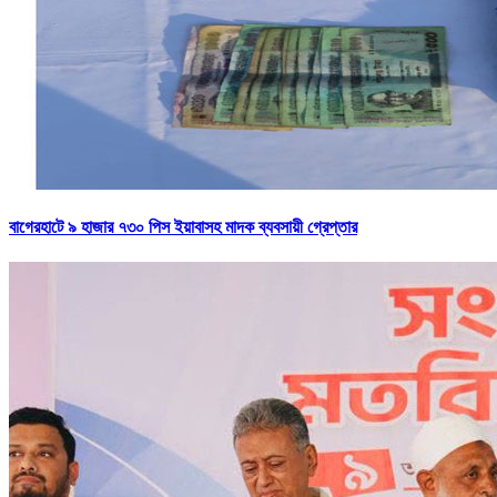
বাগেরহাটে ৯ হাজার ৭৩০ পিস ইয়াবাসহ মাদক ব্যবসায়ী গ্রেপ্তার