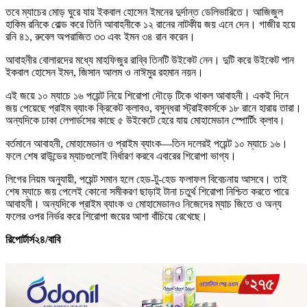
তবে ম্যাচের মোড় ঘুরে যায় ইকবাল হোসেন ইমনের দুর্দান্ত ডেলিভারিতে। আজিজুল
হাকিম রনিকে বোল্ড করে তিনি আবাহনীকে ১২ রানের নাটকীয় জয় এনে দেন। গাজীর হয়ে
রনি ৪১, রুবেল অপরাজিত ৩৩ এবং ইমন ৩৪ রান করেন।
আবাহনীর বোলারদের মধ্যে মাহফিজুর রাব্বি তিনটি উইকেট নেন। দুটি করে উইকেট পান
ইকবাল হোসেন ইমন, জিসান আলম ও নাঈমুর রহমান নয়ন।
এই জয়ে ১০ ম্যাচে ১৬ পয়েন্ট নিয়ে শিরোপা দৌড়ে টিকে থাকল আবাহনী। একই দিনে
জয় পেয়েছে প্রাইম ব্যাংক ক্রিকেট ক্লাবও, বসুন্ধরা স্ট্রাইকার্সকে ১৮ রানে হারায় তারা।
অন্যদিকে ঢাকা লেপার্ডসের কাছে ৫ উইকেটে হেরে যায় মোহামেডান স্পোর্টিং ক্লাব।
বর্তমানে আবাহনী, মোহামেডান ও প্রাইম ব্যাংক—তিন দলেরই পয়েন্ট ১০ ম্যাচে ১৬।
ফলে শেষ রাউন্ডের ম্যাচগুলোই নির্ধারণ করবে এবারের শিরোপা ভাগ্য।
লিগের নিয়ম অনুযায়ী, পয়েন্ট সমান হলে হেড-টু-হেড ফলাফল বিবেচনায় আসবে। তাই
শেষ ম্যাচে জয় পেলেই কোনো সমীকরণ ছাড়াই টানা চতুর্থ শিরোপা নিশ্চিত করতে পারে
আবাহনী। অন্যদিকে প্রাইম ব্যাংক ও মোহামেডানও নিজেদের ম্যাচ জিতে ও অন্য
ফলের ওপর নির্ভর করে শিরোপা জয়ের আশা বাঁচিয়ে রেখেছে।
রিপোর্টার্স২৪/বাবি