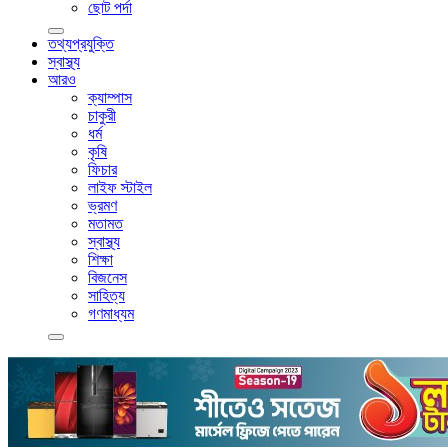
ছোট পর্দা
তথ্যপ্রযুক্তি
স্বাস্থ্য
আরও
ক্যাম্পাস
চাকুরী
ধর্ম
কৃষি
ফিচার
লাইফ স্টাইল
ভ্রমণ
মতামত
স্বাস্থ্য
শিক্ষা
বিজনেস
সাহিত্য
গণমাধ্যম