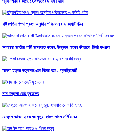
প্রধানমন্ত্রীর কাছে হেফাজতের ৯ দফা দাবি
রাষ্ট্রপতির শপথ গ্রহণ অনুষ্ঠান পরিচালনায় ৬ কমিটি গঠন
আপনারা জাতীয় পার্টি-জামায়াত করেন, উন্নয়ন পাবেন কীভাবে: মির্জা ফখরুল
শাপলা চত্বর হত্যাকাণ্ডের বিচার হবে : স্বরাষ্ট্রমন্ত্রী
দাম বাড়লো জেট ফুয়েলের
ডেঙ্গুতে আরও ২ জনের মৃত্যু, হাসপাতালে ভর্তি ৬৭২