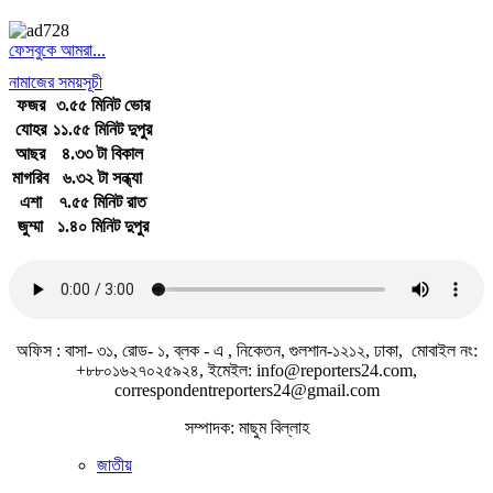
ফেসবুকে আমরা...
নামাজের সময়সূচী
ফজর
৩.৫৫ মিনিট ভোর
যোহর
১১.৫৫ মিনিট দুপুর
আছর
৪.৩৩ টা বিকাল
মাগরিব
৬.৩২ টা সন্ধ্যা
এশা
৭.৫৫ মিনিট রাত
জুম্মা
১.৪০ মিনিট দুপুর
জাতীয় সঙ্গীত
অফিস : বাসা- ৩১, রোড- ১, ব্লক - এ , নিকেতন, গুলশান-১২১২, ঢাকা, মোবাইল নং:
+৮৮০১৬২৭০২৫৯২৪, ইমেইল: info@reporters24.com,
correspondentreporters24@gmail.com
সম্পাদক: মাছুম বিল্লাহ
জাতীয়