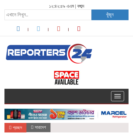
১২:৪২:৫৯ এএম
|
বঙ্গাব্দ
খুঁজুন
Toggle
navigati
সারাদেশ
প্রচ্ছদ