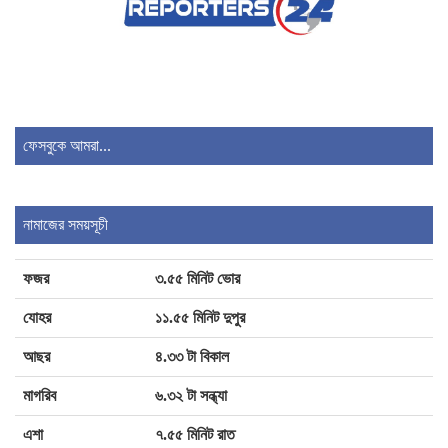
স্ত্রীর স্বর্ণ বেচে পেঁপে চাষ করে কোটিপতি!
যেসব ভুলে বাড়ছে ঘরের বিদ্যুৎ বিল!
ফেসবুকে আমরা...
সালমান শাহ হত্যা মামলা: ৩০ বছর পর ডন
গ্রেপ্তার
নামাজের সময়সূচী
সাগরে লঘুচাপ, সারা দেশে অতিভারী বর্ষণের আভাস
ফজর
৩.৫৫ মিনিট ভোর
যোহর
১১.৫৫ মিনিট দুপুর
আছর
৪.৩৩ টা বিকাল
মাগরিব
৬.৩২ টা সন্ধ্যা
এশা
৭.৫৫ মিনিট রাত