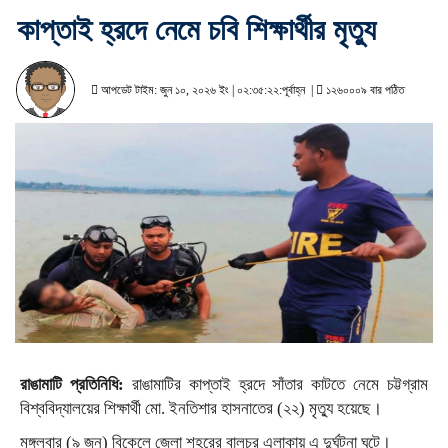
কাপ্তাই হ্রদে নেমে চবি শিক্ষার্থীর মৃত্যু
আপডেট টাইম: জুন ১০, ২০২৬ ইং | ০২:৩৫:২২:পূর্বাহ্ন |
১২৬০০০৯ বার পঠিত
রাঙামাটি প্রতিনিধি:
রাঙামাটির কাপ্তাই হ্রদে সাঁতার কাটতে নেমে চট্টগ্রাম
বিশ্ববিদ্যালয়ের শিক্ষার্থী মো. ইনতিশার হাসনাতের (২২) মৃত্যু হয়েছে।
মঙ্গলবার (৯ জুন) বিকেলে জেলা শহরের বালুচর এলাকায় এ দুর্ঘটনা ঘটে।