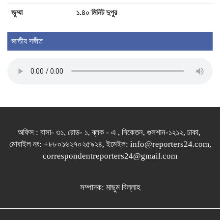
জুম্মা
১.৪০ মিনিট দুপুর
জাতীয় সঙ্গীত
অফিস : বাসা- ৩১, রোড- ১, ব্লক - এ , নিকেতন, গুলশান-১২১২, ঢাকা,
মোবাইল নং: +৮৮০১৬২৭০২৫৯২৪, ইমেইল: info@reporters24.com,
correspondentreporters24@gmail.com
সম্পাদক: মাছুম বিল্লাহ