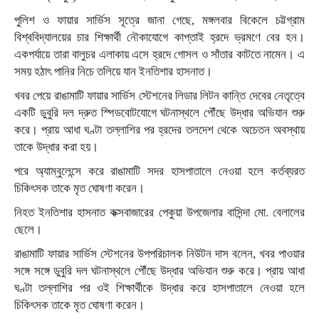
পুলিশ ও ফায়ার সার্ভিস সূত্রে জানা গেছে, মঙ্গলবার বিকেলে চট্টগ্রাম
বিশ্ববিদ্যালয়ের চার শিক্ষার্থী নৌকাযোগে কাপ্তাই হ্রদে ভ্রমণে বের হন।
একপর্যায়ে তারা বালুচর এলাকায় এসে হ্রদে গোসল ও সাঁতার কাটতে নামেন। এ
সময় হঠাৎ পানির নিচে তলিয়ে যান ইনতিশার হাসনাত।
খবর পেয়ে রাঙামাটি ফায়ার সার্ভিস স্টেশনের লিডার লিটন কান্তি দেবের নেতৃত্বে
একটি ডুবুরি দল দ্রুত স্পিডবোটযোগে ঘটনাস্থলে পৌঁছে উদ্ধার অভিযান শুরু
করে। প্রায় আধা ঘণ্টা তল্লাশির পর হ্রদের তলদেশ থেকে অচেতন অবস্থায়
তাকে উদ্ধার করা হয়।
পরে অ্যাম্বুলেন্সে করে রাঙামাটি সদর হাসপাতালে নেওয়া হলে কর্তব্যরত
চিকিৎসক তাকে মৃত ঘোষণা করেন।
নিহত ইনতিশার হাসনাত কক্সবাজারের পেকুয়া উপজেলার বাসিন্দা মো. বেলালের
ছেলে।
রাঙামাটি ফায়ার সার্ভিস স্টেশনের উপপরিচালক নিউটন দাস বলেন, খবর পাওয়ার
সঙ্গে সঙ্গে ডুবুরি দল ঘটনাস্থলে পৌঁছে উদ্ধার অভিযান শুরু করে। প্রায় আধা
ঘণ্টা তল্লাশির পর ওই শিক্ষার্থীকে উদ্ধার করে হাসপাতালে নেওয়া হলে
চিকিৎসক তাকে মৃত ঘোষণা করেন।