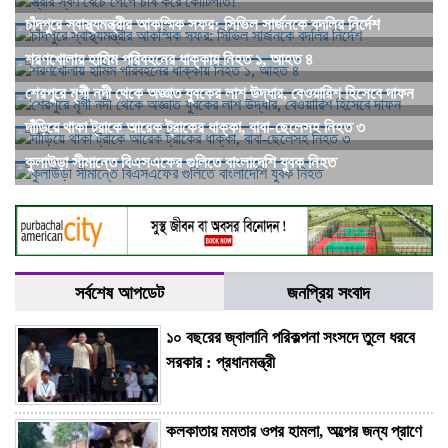
চাঁদপুরে স্বাস্থ্যমন্ত্রীর আকস্মিক সফর: সিভিল সার্জনকে বদলির নির্দেশ
শরণখোলায় হামিম পরিবহনের ধাক্কায় নিহত ১, আহত ৪
শেরপুরে মৃগী নদী থেকে অজ্ঞাত যুবকের লাশ উদ্ধার, বেওয়ারিশ হিসেবে দাফন
দাঁড়িয়ে থাকা ট্রাকে আরেক ট্রাকের ধাক্কা, বাবা-ছেলেসহ নিহত ৩
কুলাউড়া সীমান্তে বিএসএফের গুলিতে বাংলাদেশি যুবক নিহত
সর্বশেষ আপডেট
জনপ্রিয় সংবাদ
১০ বছরের জ্বালানি পরিকল্পনা সংসদে তুলে ধরবে
সরকার : প্রধানমন্ত্রী
কলকাতায় মমতার ওপর হামলা, অল্পের জন্য প্রাণে