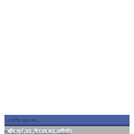
এ জাতীয় আরো খবর...
স্ত্রীর স্বর্ণ বেচে পেঁপে চাষ করে কোটিপতি!