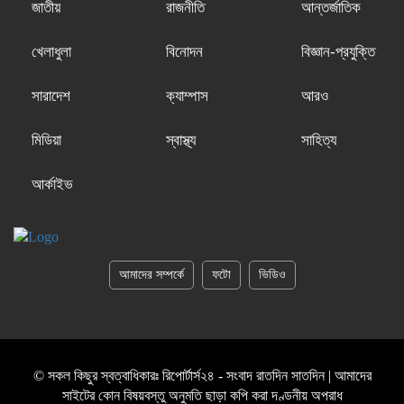
জাতীয়
রাজনীতি
আন্তর্জাতিক
খেলাধুলা
বিনোদন
বিজ্ঞান-প্রযুক্তি
সারাদেশ
ক্যাম্পাস
আরও
মিডিয়া
স্বাস্থ্য
সাহিত্য
আর্কাইভ
আমাদের সম্পর্কে
ফটো
ভিডিও
© সকল কিছুর স্বত্বাধিকারঃ রিপোর্টার্স২৪ - সংবাদ রাতদিন সাতদিন | আমাদের
সাইটের কোন বিষয়বস্তু অনুমতি ছাড়া কপি করা দণ্ডনীয় অপরাধ