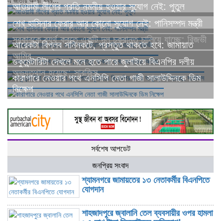
এ জাতীয় আরো খবর...
আওয়ামী লীগের প্রতি নমনীয় হওয়ার সুযোগ নেই: পুতুল
শেখ হাসিনার ফেরার আর কোনো সুযোগ নেই: পানিসম্পদ মন্ত্রী
সরকারকে ব্যর্থ করতে একটি দল চক্রান্ত চালিয়ে যাচ্ছে: রিজভী
আরেকটা বিপ্লব সন্নিকটে, প্রস্তুত থাকতে হবে: জামায়াত
আমির
ডকুমেন্টারিটা দেখলে মনে হতে পারে জুলাইয়ে বিএনপির দলীয়
অভ্যুত্থান হয়েছে: সারজিস
কারাগারে নেওয়ার পথে এনসিপি নেতা গাজী সালাউদ্দিনকে ডিম
নিক্ষেপ
সর্বশেষ আপডেট
জনপ্রিয় সংবাদ
শ্যামনগরে জামায়তের ১৩ নেতাকর্মীর বিএনপিতে
যোগদান
শাহজাদপুরে জ্বালানি তেল ব্যবসায়ীর ওপর হামলা