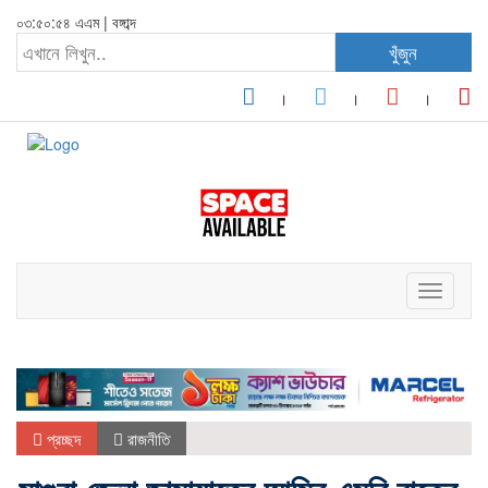
০৩:৫০:৫৪ এএম
|
বঙ্গাব্দ
খুঁজুন
Toggle
navigati
প্রচ্ছদ
রাজনীতি