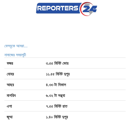
মাদকাসক্ত অবস্থায় নিজ ঘরে আগুন,
শাহরাস্তিতে যুবক গ্রেপ্তার
যশোরের শার্শা নাভারণে গাছ থেকে পড়ে লন্ড্রি
ব্যবসায়ীর মৃত্যু
ফেসবুকে আমরা...
যৌনপল্লীতে আটকে রেখে মারধর, হাসপাতালে
নামাজের সময়সূচী
ভর্তি নারী
ফজর
৩.৫৫ মিনিট ভোর
যোহর
১১.৫৫ মিনিট দুপুর
আছর
৪.৩৩ টা বিকাল
মাগরিব
৬.৩২ টা সন্ধ্যা
এশা
৭.৫৫ মিনিট রাত
জুম্মা
১.৪০ মিনিট দুপুর