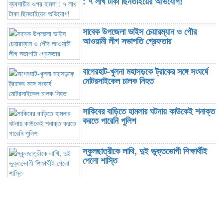
: ৭ লাখ টাকা ছিনতাইয়ের অভিযোগ!
সাবেক উপজেলা ভাইস চেয়ারম্যান ও পৌর
আওয়ামী লীগ সভাপতি গ্রেফতার
বাগেরহাট-খুলনা মহাসড়কে ট্রাকের সঙ্গে সংঘর্ষে
মোটরসাইকেল চালক নিহত
সাকিবের বাড়িতে হামলার ঘটনায় কাউকেই শনাক্ত
করতে পারেনি পুলিশ
স্কুলছাত্রীকে লাথি, দুই ভুক্তভোগী শিক্ষার্থীই
পেলো শাস্তি
ফসল থাকবে কোল্ড স্টোরেজে, দাম বাড়লে বিক্রি
করবেন কচুয়ার কৃষক