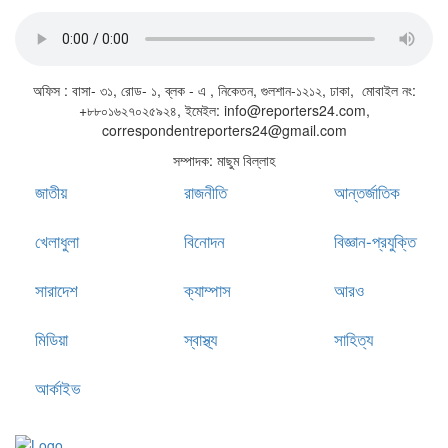
জাতীয় সঙ্গীত
অফিস : বাসা- ৩১, রোড- ১, ব্লক - এ , নিকেতন, গুলশান-১২১২, ঢাকা, মোবাইল নং:
+৮৮০১৬২৭০২৫৯২৪, ইমেইল: info@reporters24.com,
correspondentreporters24@gmail.com
সম্পাদক: মাছুম বিল্লাহ
জাতীয়
রাজনীতি
আন্তর্জাতিক
খেলাধুলা
বিনোদন
বিজ্ঞান-প্রযুক্তি
সারাদেশ
ক্যাম্পাস
আরও
মিডিয়া
স্বাস্থ্য
সাহিত্য
আর্কাইভ