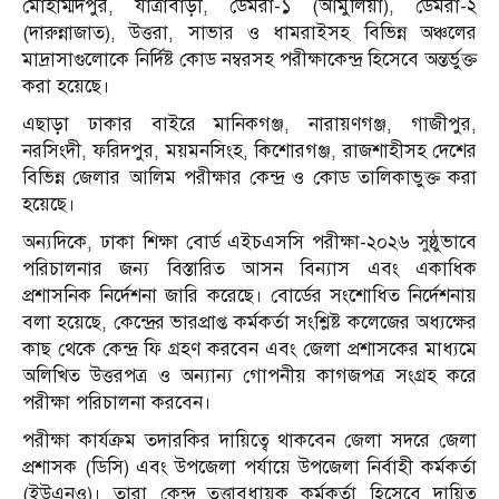
মোহাম্মদপুর, যাত্রাবাড়ী, ডেমরা-১ (আমুলিয়া), ডেমরা-২
(দারুন্নাজাত), উত্তরা, সাভার ও ধামরাইসহ বিভিন্ন অঞ্চলের
মাদ্রাসাগুলোকে নির্দিষ্ট কোড নম্বরসহ পরীক্ষাকেন্দ্র হিসেবে অন্তর্ভুক্ত
করা হয়েছে।
এছাড়া ঢাকার বাইরে মানিকগঞ্জ, নারায়ণগঞ্জ, গাজীপুর,
নরসিংদী, ফরিদপুর, ময়মনসিংহ, কিশোরগঞ্জ, রাজশাহীসহ দেশের
বিভিন্ন জেলার আলিম পরীক্ষার কেন্দ্র ও কোড তালিকাভুক্ত করা
হয়েছে।
অন্যদিকে, ঢাকা শিক্ষা বোর্ড এইচএসসি পরীক্ষা-২০২৬ সুষ্ঠুভাবে
পরিচালনার জন্য বিস্তারিত আসন বিন্যাস এবং একাধিক
প্রশাসনিক নির্দেশনা জারি করেছে। বোর্ডের সংশোধিত নির্দেশনায়
বলা হয়েছে, কেন্দ্রের ভারপ্রাপ্ত কর্মকর্তা সংশ্লিষ্ট কলেজের অধ্যক্ষের
কাছ থেকে কেন্দ্র ফি গ্রহণ করবেন এবং জেলা প্রশাসকের মাধ্যমে
অলিখিত উত্তরপত্র ও অন্যান্য গোপনীয় কাগজপত্র সংগ্রহ করে
পরীক্ষা পরিচালনা করবেন।
পরীক্ষা কার্যক্রম তদারকির দায়িত্বে থাকবেন জেলা সদরে জেলা
প্রশাসক (ডিসি) এবং উপজেলা পর্যায়ে উপজেলা নির্বাহী কর্মকর্তা
(ইউএনও)। তারা কেন্দ্র তত্ত্বাবধায়ক কর্মকর্তা হিসেবে দায়িত্ব