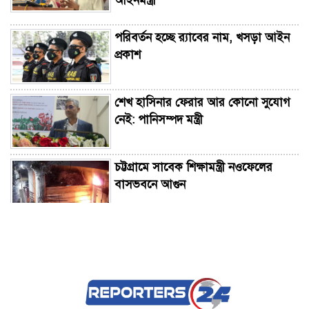
আইনমন্ত্রী
পরিবর্তন হচ্ছে র‌্যাবের নাম, খসড়া আইন
প্রকাশ
শেখ হাসিনার ফেরার আর কোনো সুযোগ
নেই: পানিসম্পদ মন্ত্রী
চট্টগ্রামে সাবেক শিক্ষামন্ত্রী নওফেলের
বাসভবনে আগুন
গাংনী সীমান্তে ৫ জনকে পুশইনের চেষ্টা,
বিজিবির প্রতিরোধে ব্যর্থ বিএসএফ
গণমাধ্যম এখনো প্রকৃত অর্থে স্বাধীন নয়: