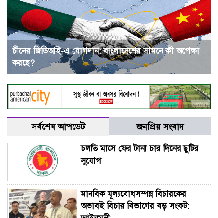
চীনের জিডিআই-এ যোগদান: বাংলাদেশের সামনে কী অপেক্ষা
করছে?
সর্বশেষ আপডেট
জনপ্রিয় সংবাদ
চলতি মাসে ফের টানা চার দিনের ছুটির
সুযোগ
মানবিক মূল্যবোধসম্পন্ন বিচারকের
অভাবই বিচার বিভাগের বড় সংকট: