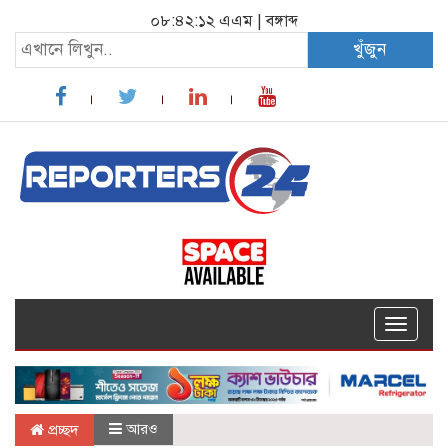
০৮:৪২:১৩ এএম
|
বঙ্গাব্দ
খুঁজুন
Toggle
navigat
আরও
প্রচ্ছদ