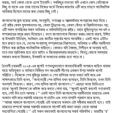
করছে, অর্থ কোথা থেকে এলো ইত্যাদি। সবকিছুর তদন্তে যদি এখানে কোন নেতিবাচক
কিছু না থাকে এবং তারা তাদের নিজের অর্থে নিজের জায়গায় এটি করে তাহলে সাংবিধানিক
অধিকার হিসেবে তাদের বাধা দেয়ার কিছু নেই।
বাংলাদেশের জন্ম হয়েছে ভাষা, সংস্কৃতি, গণতন্ত্র ও আত্মমর্যাদার সংগ্রামের মধ্য দিয়ে।
এই রাষ্ট্র কেবল মুসলমানদের নয়, কেবল হিন্দুদের নয়, কেবল বৌদ্ধ বা খ্রিস্টানদেরও নয়;
এটি সকল নাগরিকের সমান অধিকার ও মর্যাদাভিত্তিক রাষ্ট্র। মহান মুক্তিযুদ্ধে সব ধর্ম ও
সম্প্রদায়ের মানুষ রক্ত দিয়েছেন। ফলে বাংলাদেশকে বিভক্ত করার কোনো ধারণা, ইঙ্গিত
বা উসকানি ইতিহাস, সংবিধান এবং জাতীয় স্বার্থের সাথে সাংঘর্ষিক। একই সাথে এইটও
মনে রাখতে হবে যে, দেশের সংখ্যালঘু সম্প্রদায়ের নিরাপত্তা, অধিকার ও ধর্মীয় স্বাধীনতা
নিশ্চিত করা রাষ্ট্রের সাংবিধানিক দায়িত্ব। কোথাও যদি বৈষম্য, নিপীড়ন বা অন্যায় ঘটে,
তবে তার প্রতিকার হতে হবে আইন ও বিচারব্যবস্থার মাধ্যমে। কিন্তু কোনো সমস্যার
সমাধান কখনো বিভাজন, উসকানি বা সংঘাতের ভাষায় হতে পারে না।
চৈতালী চক্রবর্তী ২০২৪-এর জুলাই গণঅভ্যুত্থানে মানবতাবিরোধী অপরাধে জড়িত থাকার
দায়ে অভিযুক্ত ও বর্তমানে নিষিদ্ধ দল আওয়ামী লীগের একজন উগ্র সমর্থক বলেই
পরিচিত। নিজেকে শেখ মুজিবুর রহমান ও শেখ হাসিনার অন্ধ ভক্ত দাবি করে এক
সাক্ষাৎকারে তিনি বলেন, ‘‘জননেত্রী শেখ হাসিনা যখন বলেছেন, তিনি ফিরবেন, তখন তিনি
অবশ্যই ফিরবেন। কারণ, শেখ হাসিনা মানেই বাংলাদেশ।’’ এছাড়া অন্য ভিডিওতে
তাকে ‘জুলাই বিপ্লব’কে কটাক্ষ করে বলতে শোনা যায়, ‘‘জুলাই জুলাই বললেই গণধোলাই
হবে, সেই দিন চলে আসছে।’’ একই সাথে তিনি বাংলাদেশের স্বাধীনতায় ভারতের একক
অবদান দাবি করে সরাসরি ভারতের পা চাটেন এবং নগ্ন দালালি প্রকাশ করে বলেন,
‘‘আমরা আজকে বাংলাদেশ পেয়েছি এটা ভারতের অবদান এটা স্বীকার করতেই হবে। তাই
ভারতের সম্পর্কে আমরা সরাসরি ভারতকে সাপোর্ট করি কারণ ভারত থেকে আমরা
সহযোগিতা পেয়েছি।’’ এই সকল বক্তব্যই বাংলাদেশের স্বার্থ পরিপন্থি। ভারতীয় ‘র’