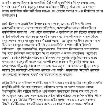
ও সাউথ ব্লকের নীলনকশার অঘোষিত ট্রেইলার? ভূরাজনৈতিক বিশ্লেষকদের মতে,
চৈতালী চক্রবর্তীর এই বক্তব্য কোনো আকস্মিক বা বিচ্ছিন্ন ঘটনা নয়। এর পেছনে
রয়েছে নয়াদিল্লির কট্টরপন্থী থিংক ট্যাঙ্ক এবং গোয়েন্দা সংস্থা ‘র’-এর দীর্ঘদিনের গোপন
মাস্টারপ্ল্যান।
রাজনৈতিক ও আন্তর্জাতিক বিশ্লেষকরা মনে করেন, এডভোকেট চৈতালীর মতো
উগ্রপন্থীরা আসলে দেশের সাধারণ শান্তিপ্রিয়, দেশপ্রেমিক সনাতন ধর্মাবলম্বীদের
প্রতিনিধিত্ব করেন না। এরা ধর্মকে রাজনৈতিক ও ভূকৌশলগত ঢাল হিসেবে ব্যবহার করে
সাধারণ সনাতনীদের আবেগকে ব্ল্যাকমেইল করছে এবং ভিনদেশী সামরিক বা রাজনৈতিক
হস্তক্ষেপের ক্ষেত্র প্রস্তুত করার পাঁয়তারা করছে। এরা মূলত স্বাধীন বাংলাদেশে বসে
ভিনদেশের এজেন্ডা বাস্তবায়নকারী ‘ফিফথ কলামনিস্ট’ বা পঞ্চম বাহিনী হিসাবেই
দায়িত্বরত। বৃহৎ ভূরাজনৈতিক এজেন্ডাগুলোকে নিরাপত্তা বিশেষজ্ঞদের মতে ভারতের
নিরাপত্তা বিশ্লেষক ভরত কর্ণাদের ‘রংপুর ব্যবচ্ছেদ ও জনসংখ্যাতাত্ত্বিক প্রকৌশল
তত্ত্ব’। যেখানে শিলিগুড়ি করিডোর বা চিকেনস নেক সুরক্ষায় রংপুর বিভাগকে ভারতের
বাফার জোন বা মধ্যবর্তী অঞ্চল বানানোর পরিকল্পনা রয়েছে। উগ্রপন্থি লেখক আর.
জগন্নাথনের ‘দ্বি-রাষ্ট্র সমাধান ও সভ্যতার ক্ষত তত্ত্ব’। যা বাংলাদেশে হিন্দুদের জন্য
আলাদা হিন্দু আবাসভূমি তৈরি করার প্রস্তাব এবং জয়দীপ মজুমদারের ‘মাতৃভূমি প্রস্তাব
এবং করিডোর সম্প্রসারণ তত্ত্ব’-এর আলোকে ব্যাখ্যা করছেন।
রাষ্ট্রীয় নীতির অংশ হিসেবে প্রতিটি জেলা ও উপজেলায় স্থায়ী স্থানীয় সংস্কৃতি ও ধর্মীয়
সম্প্রীতি কমিটি গঠন করা প্রয়োজন, ভবিষ্যতে দেশের যে কোনো প্রান্তে কোনো
বিশালাকৃতির ধর্মীয় কাঠামো নির্মাণের পূর্বে স্বরাষ্ট্র মন্ত্রণালয়ের বিশেষ ছাড়পত্র নেওয়া
বাধ্যতামূলক করতে হবে, সকল ধর্মের যে কোনো ধর্মীয় প্রতিষ্ঠানের তহবিল রাষ্ট্রীয় নিরীক্ষা
সংস্থার দ্বারা নিয়মিত নিরীক্ষাযোগ্য রাখার আইন প্রণয়ন করতে হবে এবং সবশেষে,
বিদেশি কূটনীতিকদের রাজধানী ঢাকার বাইরে যে কোনো প্রত্যন্ত অঞ্চলে ধর্মীয় বা