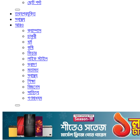
ছোট পর্দা
তথ্যপ্রযুক্তি
স্বাস্থ্য
আরও
ক্যাম্পাস
চাকুরী
ধর্ম
কৃষি
ফিচার
লাইফ স্টাইল
ভ্রমণ
মতামত
স্বাস্থ্য
শিক্ষা
বিজনেস
সাহিত্য
গণমাধ্যম