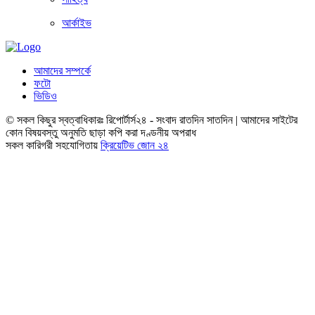
আর্কাইভ
আমাদের সম্পর্কে
ফটো
ভিডিও
© সকল কিছুর স্বত্বাধিকারঃ রিপোর্টার্স২৪ - সংবাদ রাতদিন সাতদিন | আমাদের সাইটের
কোন বিষয়বস্তু অনুমতি ছাড়া কপি করা দণ্ডনীয় অপরাধ
সকল কারিগরী সহযোগিতায়
ক্রিয়েটিভ জোন ২৪