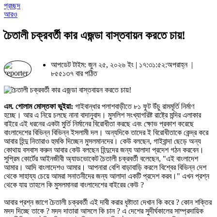
প্রচ্ছদ
আরও
চৈতালী চক্রবর্তী কার এজন্ডা বাস্তবায়ন করতে চায়!
আপডেট টাইম: জুন ২৫, ২০২৬ ইং | ১৭:৩১:৫২:অপরাহ্ন |
৮৫৫১৩৭ বার পঠিত
এম. গোলাম মোস্তফা ভুইয়া:
গাইবান্ধার পলাশবাড়ীতে ৮১ ফুট উঁচু রামমূর্তি নির্মাণ
হচ্ছে। আর এ নিয়ে চলছে নানা বাদানুবাদ। মুসলিশ সংখ্যাগরিষ্ট রাষ্ট্রে মন্দির এলাকার
বাইরে এই ধরনের একটা মুর্তি নির্মানের বিরোধীতা করছে এবং ক্ষোভ প্রকাশ করেছে
বাংলাদেশের বিভিন্ন বিভিন্ন ইসলামী দল। অন্যদিকে তাদের ই বিরোধীতাকে কেন্দ্র করে
আবার হিন্দু নিতারাও হুমকি দিচ্ছেন মুসলমানদের। কেউ বলছেন, গাইবান্দা ছেড়ে অন্য
কোথায় বসবাস করুন আবার কেউ বলছেন হিন্দুদের জন্য আলাদা প্রদেশ গঠন করবেন।
সুপ্রিম কোর্টের আইনজীবী অ্যাডভোকেট চৈতালী চক্রবর্তী বলেছেন, "এই বাংলাদেশ
আমার। আদি বাংলাদেশও আমার। আপনারা বেশি বাড়াবাড়ি করলে বিশ্বের বিভিন্ন দেশ
থেকে সাহায্য চেয়ে আমরা সনাতনীদের জন্য আলাদা একটি প্রদেশ করব।" এখন প্রশ্ন
থেকে যায় তাহলে কি মুসলমানরা বাংলাদেশের বাইরের কেউ ?
আবার প্রশ্ন জাগে চৈতালী চক্রবর্তী এই দাবী করার ধৃষ্টাতা দেখান কি করে ? কোন শক্তির
মদদ দিচ্ছে তাকে ? মদদ দাতারা আসলে কি চান ? এ দেশের সুদীর্ঘকালের সাম্প্রদায়িক