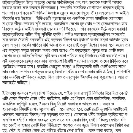
রাষ্ট্রদ্রোহীমূলক উগ্র মন্তব্য দেশের সার্বভৌমত্ব এবং অখণ্ডতাকে সরাসরি আঘাত
করেছে বলেই মনে করছেন বিশেষজ্ঞরা। সম্প্রতি সামাজিক যোগাযোগ মাধ্যমে ছড়িয়ে
পড়া তার বেশ কয়েকটি ভিডিও ক্লিপকে কেন্দ্র করে দেশজুড়ে তীব্র সমালোচনা ও আইনি
বিতর্কের ঝড় উঠেছে। ভিডিওগুলি প্রকাশের পর একদিকে যেমন সামাজিক যোগাযোগ
মাধ্যমে তীব্র ক্ষোভের সৃষ্টি হয়েছে, অন্যদিকে দেশের মূলধারার গণমাধ্যমগুলোতেও তার
বিরুদ্ধে কঠোর আইনি ব্যবস্থা নেওয়ার দাবি উঠেছে। তার বক্তব্যে উঠে আসে সরাসরি
রাষ্ট্রদ্রোহিতার শামিল কিছু সুনির্দিষ্ট হুমকি। যদিও সরকারের স্বরাষ্ট্রমন্ত্রীসহ অনেকেই
মনে করেন চৈতালী চক্রবর্তীর এই বক্তব্য ‌'স্লিপ অব ট্যাংক' অথবা সস্তা ভাইরাল হবার
নেশা মাত্র। তর্কের খাতিরে যদি আমরা তাও ধরে নেই তবুও বিশের।ষকরা মনে করেন তার
এই বক্তব্য সস্তা ভাইরাল অবার চেষ্টা হলেও এই বক্তব্যকে কেন্দ্র করে একটি মহল
দেশের মধ্যে অস্থিতিশীলতা সৃষ্টি করে ঘোলা পানিতে মাছ শিকারের চেষ্টা করতেই পারে।
এই বক্তব্যকে কেন্দ্র করে কারা বাংলাদেশ বিরোধী প্রচারনা চালাচ্ছে তাদের চিহ্নিত করে
প্রতিরোধ করতে হবে। ভারতীয় গোয়েন্দা সংস্থা ও হিন্দুত্ববাদী জঙ্গি গোষ্ঠীগুলোর সাথে
তার কোনো গোপন যোগসূত্র রয়েছে কিনা তা খতিয়ে দেখার জোর দাবি উঠেছে। পাশাপাশি
তার ভারতীয় নাগরিকত্ব রয়েছে কিনা তাও তদন্তপূর্বক উদঘাটন করা প্রয়োজন। আর তা
সরকারেই দায়িত্ব।
ইতিমধ্যে জনমনে প্রশ্ন দেখা দিয়েছে যে, গাইবান্ধায় রামমূর্তি নির্মাণের বিরোধিতা কেন?
এটি কেবল নিছকই কোন ধর্মীয় প্রতিষ্ঠান, নাকি এর পিছনে কোন রাজনৈতিক, সামাজিক,
আঞ্চলিক ব্লুপ্রিন্ট রয়েছে ? এসব কিছু নিয়ে্ই সরকারকে ভাবতে হবে। সহজ ও
হালকাভাবে বিষয়টি দেখার সুযোগ নাই। মনে রাখতে হবে, ছোট ছোট ভুলগুলির সমষ্টিতেই
একসময় সরকারের বিরুদ্ধে বড় ষড়যন্ত্র শুরু হয়। যেকোনো ধর্মীয় অনুষ্ঠান ব্যক্তিগত বা
সামাজিক ধর্মচর্চার কাজে ব্যবহৃত হলে তাতে বাধা দেয়ার কিছু নেই। কিন্তু সেখানে যদি
শত কোটি বা হাজার কোটি টাকা বিনিয়োগে শতশত একর জুড়ে বিশাল কমপ্লেক্স নির্মাণ করা
হয়, সেটা যে ধর্মেরই হোক এর গভীরে খতিয়ে দেখা উচিত। যেমন কারা করছে, কেন