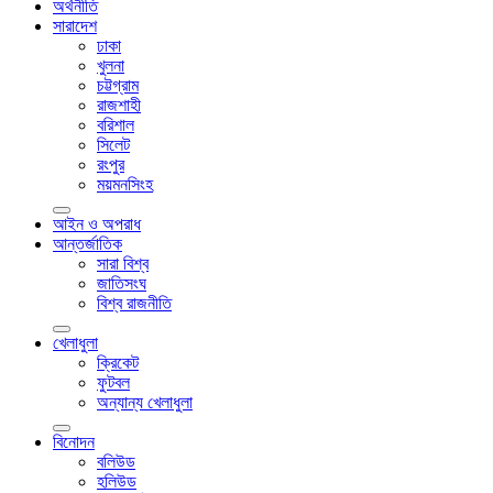
অর্থনীতি
সারাদেশ
ঢাকা
খুলনা
চট্টগ্রাম
রাজশাহী
বরিশাল
সিলেট
রংপুর
ময়মনসিংহ
আইন ও অপরাধ
আন্তর্জাতিক
সারা বিশ্ব
জাতিসংঘ
বিশ্ব রাজনীতি
খেলাধুলা
ক্রিকেট
ফুটবল
অন্যান্য খেলাধুলা
বিনোদন
বলিউড
হলিউড