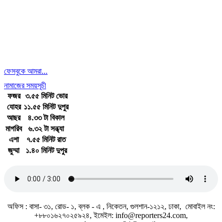
ফেসবুকে আমরা...
নামাজের সময়সূচী
ফজর
৩.৫৫ মিনিট ভোর
যোহর
১১.৫৫ মিনিট দুপুর
আছর
৪.৩৩ টা বিকাল
মাগরিব
৬.৩২ টা সন্ধ্যা
এশা
৭.৫৫ মিনিট রাত
জুম্মা
১.৪০ মিনিট দুপুর
জাতীয় সঙ্গীত
অফিস : বাসা- ৩১, রোড- ১, ব্লক - এ , নিকেতন, গুলশান-১২১২, ঢাকা, মোবাইল নং:
+৮৮০১৬২৭০২৫৯২৪, ইমেইল: info@reporters24.com,