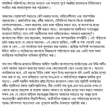
সামাজিক পরিদর্শনের ক্ষেত্রে অন্তত এক সপ্তাহ পূর্বে পররাষ্ট্র মতামতকে লিখিতভাবে
অবহিত করা বাধ্যতামূলক করা প্রয়োজন।
আজকের প্রেক্ষাপটে সবচেয়ে বেশি দরকার সংযম, দায়িত্বশীলতা এবং পারস্পরিক
শ্রদ্ধাবোধ। রাজনৈতিক মঞ্চ, ধর্মীয় সমাবেশ, টেলিভিশন টকশো কিংবা সামাজিক
যোগাযোগমাধ্যম—সকল জায়গায় এমন ভাষা পরিহার করতে হবে, যা জনগণের মধ্যে
বিভক্তি, অবিশ্বাস বা সংঘাত সৃষ্টি করতে পারে। মতপ্রকাশের স্বাধীনতা গণতন্ত্রের
অন্যতম ভিত্তি; তবে সেই স্বাধীনতার সঙ্গে দায়িত্ববোধও সমভাবে গুরুত্বপূর্ণ।
বাংলাদেশের শক্তি তার বহুত্ববাদ, সহাবস্থান এবং সাম্প্রদায়িক সম্প্রীতি। এই শক্তিকে
দুর্বল করার মতো যে কোনো বক্তব্য—যে কোনো ব্যক্তি, গোষ্ঠী বা পক্ষ থেকেই দেয়া
হোক না কেন —তা সতর্কতার সঙ্গে মূল্যায়ন করা দরকার। রাষ্ট্রের সংশ্লিষ্ট সংস্থাগুলোর
উচিত আইন ও সংবিধানের আলোকে বিষয়গুলো পর্যালোচনা করা এবং একই সঙ্গে সকল
নাগরিকের সাংবিধানিক অধিকার সুনিশ্চিত করা।
লাখ লাখ শহীদের রক্তের বিনিময়ে অর্জিত স্বাধীন বাংলাদেশের মানচিত্রের এক ইঞ্চি মাটিও
কেটে আলাদা প্রদেশ বানানোর স্বপ্ন দেখা কোনোভাবেই মেনে নেওয়া যায় না। সচেতন
নাগরিকদের মতে, এই ধরনের 'টাইম বোমা' সদৃশ উগ্র বক্তব্যকে যদি এখনই কঠোর হস্তে
দমন করা না হয়, তবে ভবিষ্যতে দেশের অখণ্ডতা ও সার্বভৌমত্ব মারাত্মক হুমকির মুখে
পড়বে। একটি স্বাধীন সার্বভৌম রাষ্ট্র হিসেবে বাংলাদেশ যেমন তার প্রতিটি নাগরিকের
ধর্মীয় স্বাধীনতা রক্ষায় প্রতিশ্রুতিবদ্ধ, ঠিক তেমনি তার ভূখণ্ডের অখণ্ডতার ওপর যে
কোনো ধরনের প্রত্যক্ষ বা পরোক্ষ আঘাত আসলে তা কঠোর হস্তে দমন করতে সমভাবে
সক্ষম এবং যে কোনো বাহ্যিক ষড়যন্ত্রের বিরুদ্ধে আমাদের সবচেয়ে বড় অস্ত্র হলো
অভ্যন্তরীণ রাজনৈতিক স্থিতিশীলতা, অর্থনৈতিক স্বচ্ছতা এবং সর্বস্তরের জনগণের
প্রখর কৌশলগত সচেতনতা এবং নূণ্যতম জাতীয় ঐকমত্য প্রতিষ্ঠা করা।