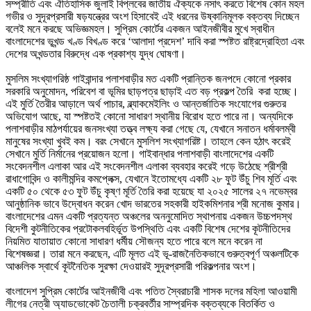
সম্প্রীতি এবং ঐতিহাসিক জুলাই বিপ্লবের জাতীয় ঐক্যকে নসাৎ করতে বিশেষ কোন মহল
গভীর ও সুদূরপ্রসারী ষড়যন্ত্রের অংশ হিসাবেই এই ধরনের উষ্কানিমূলক বক্তব্য দিচ্ছেন
বলেই মনে করছে অভিজ্ঞমহল। সুপ্রিম কোর্টের একজন আইনজীবীর মুখে স্বাধীন
বাংলাদেশের ভূখন্ড খণ্ড বিখণ্ড করে ‘আলাদা প্রদেশ’ দাবি করা স্পষ্টত রাষ্ট্রদ্রোহিতা এবং
দেশের অখন্ডতার বিরুদ্ধে এক প্রকাশ্য যুদ্ধ ঘোষণা।
মুসলিম সংখ্যাগরিষ্ঠ গাইবান্দার পলাশবাড়ীর মত একটি প্রান্তিক জনপদে কোনো প্রকার
সরকারি অনুমোদন, পরিবেশ বা ভূমির ছাড়পত্র ছাড়াই এত বড় প্রকল্প তৈরি করা হচ্ছে।
এই মুর্তি তৈরীর আড়ালে অর্থ পাচার, ব্ল্যাকমেইলিং ও আন্তর্জাতিক সংযোগের গুরুতর
অভিযোগ আছে, যা স্পষ্টতই কোনো সাধারণ স্থানীয় বিরোধ হতে পারে না। অন্যদিকে
পলাশবাড়ীর মাঠপর্যায়ের জনসংখ্যা তত্ত্ব লক্ষ্য করা গেছে যে, যেখানে সনাতন ধর্মাবলম্বী
মানুষের সংখ্যা খুবই কম। বরং সেখানে মুসলিশ সংখ্যাগরিষ্ট। তাহলে কেন হঠাৎ করেই
সেখানে মুর্তি নির্মানের প্রয়োজন হলো। গাইবান্ধার পলাশবাড়ী বাংলাদেশের একটি
সংবেদনশীল এলাকা আর এই সংবেদনশীল এলাকা ব্যবহার করেই গড়ে উঠেছে শ্রীশ্রী
রাধাগোবিন্দ ও কালীমন্দির কমপ্লেক্স, যেখানে ইতোমধ্যে একটি ২৮ ফুট উঁচু শিব মূর্তি এবং
একটি ৫০ থেকে ৫৩ ফুট উঁচু কৃষ্ণ মূর্তি তৈরি করা হয়েছে যা ২০২৫ সালের ২৭ নভেম্বর
আনুষ্ঠানিক ভাবে উদ্বোধন করেন খোদ ভারতের সহকারী হাইকমিশনার শ্রী মনোজ কুমার।
বাংলাদেশের এমন একটি প্রত্যন্ত অঞ্চলের অননুমোদিত স্থাপনায় একজন উচ্চপদস্থ
বিদেশী কুটনীতিকের প্রটোকলবহির্ভূত উপস্থিতি এবং একটি বিশেষ দেশের কূটনীতিদের
নিয়মিত যাতায়াত কোনো সাধারণ ধর্মীয় সৌজন্য হতে পারে বলে মনে করেন না
বিশেষজ্ঞরা। তারা মনে করছেন, এটি মূলত এই ভূ-রাজনৈতিকভাবে গুরুত্বপূর্ণ অঞ্চলটিকে
আঞ্চলিক স্বার্থে কূটনৈতিক সুরক্ষা দেওয়ারই সুদূরপ্রসারী পরিকল্পনার অংশ।
বাংলাদেশ সুপ্রিম কোর্টের আইনজীবী এবং পতিত স্বৈরাচারী শাসক দলের মহিলা আওয়ামী
লীগের নেত্রী অ্যাডভোকেট চৈতালী চক্রবর্তীর সাম্প্রদিক বক্তব্যকে বিতর্কিত ও