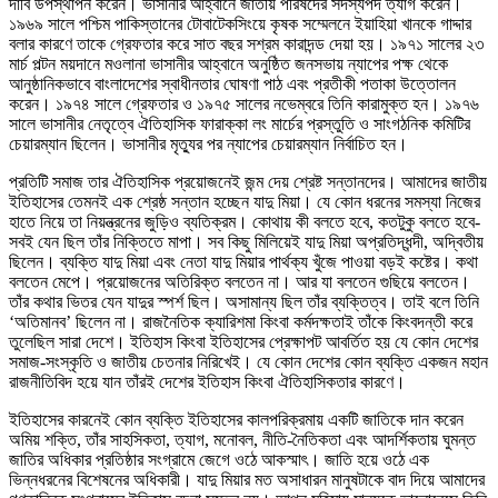
দাবি উপস্থাপন করেন। ভাসানীর আহ্বানে জাতীয় পরিষদের সদস্যপদ ত্যাগ করেন।
১৯৬৯ সালে পশ্চিম পাকিস্তানের টোবাটেকসিংয়ে কৃষক সম্মেলনে ইয়াহিয়া খানকে গাদ্দার
বলার কারণে তাকে গ্রেফতার করে সাত বছর সশ্রম কারাদন্ড দেয়া হয়। ১৯৭১ সালের ২৩
মার্চ পল্টন ময়দানে মওলানা ভাসানীর আহ্বানে অনুষ্ঠিত জনসভায় ন্যাপের পক্ষ থেকে
আনুষ্ঠানিকভাবে বাংলাদেশের স্বাধীনতার ঘোষণা পাঠ এবং প্রতীকী পতাকা উত্তোলন
করেন। ১৯৭৪ সালে গ্রেফতার ও ১৯৭৫ সালের নভেম্বরে তিনি কারামুক্ত হন। ১৯৭৬
সালে ভাসানীর নেতৃত্বে ঐতিহাসিক ফারাক্কা লং মার্চের প্রস্তুতি ও সাংগঠনিক কমিটির
চেয়ারম্যান ছিলেন। ভাসানীর মৃত্যুর পর ন্যাপের চেয়ারম্যান নির্বাচিত হন।
প্রতিটি সমাজ তার ঐতিহাসিক প্রয়োজনেই জন্ম দেয় শ্রেষ্ট সন্তানদের। আমাদের জাতীয়
ইতিহাসের তেমনই এক শ্রেষ্ঠ সন্তান হচ্ছেন যাদু মিয়া। যে কোন ধরনের সমস্যা নিজের
হাতে নিয়ে তা নিয়ন্ত্রনের জুড়িও ব্যতিক্রম। কোথায় কী বলতে হবে, কতটুকু বলতে হবে-
সবই যেন ছিল তাঁর নিক্তিতে মাপা। সব কিছু মিলিয়েই যাদু মিয়া অপ্রতিদ্ধন্দী, অদ্বিতীয়
ছিলেন। ব্যক্তি যাদু মিয়া এবং নেতা যাদু মিয়ার পার্থক্য খুঁজে পাওয়া বড়ই কষ্টের। কথা
বলতেন মেপে। প্রয়োজনের অতিরিক্ত বলতেন না। আর যা বলতেন গুছিয়ে বলতেন।
তাঁর কথার ভিতর যেন যাদুর স্পর্শ ছিল। অসামান্য ছিল তাঁর ব্যক্তিত্ব। তাই বলে তিনি
‘অতিমানব’ ছিলেন না। রাজনৈতিক ক্যারিশমা কিংবা কর্মদক্ষতাই তাঁকে কিংবদন্তী করে
তুলেছিল সারা দেশে। ইতিহাস কিংবা ইতিহাসের প্রেক্ষাপট আবর্তিত হয় যে কোন দেশের
সমাজ-সংস্কৃতি ও জাতীয় চেতনার নিরিখেই। যে কোন দেশের কোন ব্যক্তি একজন মহান
রাজনীতিবিদ হয়ে যান তাঁরই দেশের ইতিহাস কিংবা ঐতিহাসিকতার কারণে।
ইতিহাসের কারনেই কোন ব্যক্তি ইতিহাসের কালপরিক্রমায় একটি জাতিকে দান করেন
অমিয় শক্তি, তাঁর সাহসিকতা, ত্যাগ, মনোবল, নীতি-নৈতিকতা এবং আদর্শিকতায় ঘুমন্ত
জাতির অধিকার প্রতিষ্ঠার সংগ্রামে জেগে ওঠে আকস্মাৎ। জাতি হয়ে ওঠে এক
ভিন্নধরনের বিশেষনের অধিকারী। যাদু মিয়ার মত অসাধারন মানুষটাকে বাদ দিয়ে আমাদের