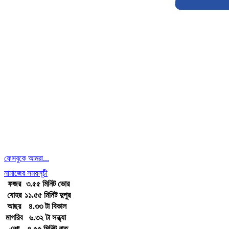
ফেসবুকে আমরা...
নামাজের সময়সূচী
ফজর
৩.৫৫ মিনিট ভোর
যোহর
১১.৫৫ মিনিট দুপুর
আছর
৪.৩৩ টা বিকাল
মাগরিব
৬.৩২ টা সন্ধ্যা
এশা
৭.৫৫ মিনিট রাত