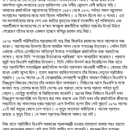
আদর্শগত দ্বন্দ-সংঘাতের চেয়ে ব্যক্তিগত এবং দলীয় কোন্দলে বেশী জড়িয়ে পড়ি।
আমাদের রাজনৈতিক আন্দোলনের ইতিহাসে ১৯৪৭ থেকে ১৯৭১ পর্যন্ত সকল আন্দোলন
সংগ্রামেও আমাদের মাঝে নানা বিভেদ পরিলক্ষিত। এ বিভেদ ছিলো মত ও পথের। এত
সব মতপার্থক্যের মাঝে দেশ এবং জাতির বৃহত্তর স্বার্থে তৎকালীন পূর্ব পাকিস্তান এবং
পরবর্তীকালে বাংলাদেশের যে ক’জন ক্ষনজন্মা রাজনীতিক ব্যক্তি স্বার্থের উর্ধ্বে উঠতে
পেরেছেন তাঁদের মধ্যে একজন হচ্ছেন মশিয়ূর রহমান যাদু মিয়া।
১৯৭৫ পরবর্তী পরিস্থিতির প্রয়োজনেই যাদু মিয়া জিয়াউর রহমানের সাথে আলোচনা শুরু
করেন। আলোচনার উদ্দেশ্য ছিলো সামরিক শাসন থেকে গণতন্ত্রে উত্তরন। সেদিন তিনি
একাজে এগিয়ে এসেছিলেন শান্তিপূর্ন উপায়ে গণতান্ত্রিক রাজনৈতিক ধারা প্রবর্তনের
লক্ষ্যে। যাকে তিনি ‘গণতন্ত্রে উত্তরনের প্রক্রিয়া’ বলে আখ্যায়িত করেছেন। প্রথমে
ফ্রন্ট পরে বিএনপি প্রতিষ্ঠার উদ্যোগ। তিনি সেদিন উৎসর্গ করে দিয়েছিলেন নিজ হাতে
গড়া প্রগতিশীল গনতান্ত্রিক রাজনৈতিক সংগঠন ন্যাশনাল আওয়ামী পার্টিকে। বোধহয় তাঁর
মধ্যে একটা সন্দেহ ছিল। ত্যাগ করলেন ব্যক্তিগতভাবে তাঁর নিজের নেতৃত্ব প্রতিষ্ঠার
প্রয়াস। ১৯৭৯ সালের ১৮-ই ফেব্রুয়ারির দেশব্যাপী অনুষ্ঠিত সাধারণ নির্বাচনে বিএনপি’র
নিরঙ্কুশ বিজয়ের ক্ষেত্রে তাঁর অবদান ছিল অসাধারণ। নির্বাচনের আগে বিএনপি’র পক্ষে
জনমত গড়ে তোলার জন্য তিনি দেশের এক প্রান্ত থেকে অপর প্রান্ত পর্যন্ত ছুটে
বেড়ান। এতটুকু ক্লান্তি বা বিরক্তিবোধ করেননি। দুঃখের বিষয় নির্বাচনে বিএনপি যখন
নিরঙ্কুশ সংখ্যাগরিষ্ঠ দল হিসেবে জয় লাভ করলো এবং তিনি যখন তাঁর রাজনৈতিক জীবনের
সবচাইতে বড় সাফল্যের দ্বার প্রান্তে এসে উপনিত হলেন ঠিক সেই মুহুর্তে ১৯৭৯ সালের
১২ই মার্চ মত্যুর কোলে ঢলে পড়েন। এ মৃত্যু অত্যন্ত মর্মান্তিক। অনেক প্রশ্নও
রয়েছে এ মৃত্যু নিয়ে। যে সকল প্রশ্নের মিমাংসা আজও হয় নাই।
নিজ হাতে প্রতিষ্ঠিত বিএনপি সরকারের প্রধানমন্ত্রী হওয়ার ন্যায্যতা থাকার পরও হয়তো
কোন ষড়যন্ত্রের কারণে সেই পদে তিনি আসীন হতে পারেননি। ষড়যন্ত্র ছিল গণতন্ত্র