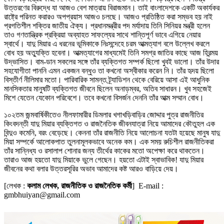
উত্তরণের বিরুদ্ধে যা আজও বেশ মাত্রায় বিরাজমান। তাই বাংলাদেশকে একটি অকার্যকর
রাষ্ট্রে পরিনত করারও অপপ্রয়াস আজও চলছে। আজও প্রতিষ্ঠিত করা সম্ভব হয় নাই
প্রগতিশীল শক্তির জাতীয় ঐক্য। প্রধানমন্ত্রীর পদ মর্যাদায় তিনি সিনিয়র মন্ত্রী হলেন
তাও গণতান্ত্রিক প্রক্রিয়া অব্যাহত সাফল্যের সাথে শান্তিপূর্ণ ভাবে এগিয়ে নেয়ার
স্বার্থে। যাদু মিয়ার এ ধরনের ভূমিকাকে নিঃসন্দেহে চরম আত্মত্যাগ বলে উল্লেখ করলে
বোধ হয় অত্যুক্তি হবেনা। আত্মত্যাগের মাধ্যমেই তিনি সমগ্র জাতির কাছে আজ হিরন্ময়
উদ্ভাসিত। বাম-ডান সকলের সঙ্গে তাঁর ব্যক্তিগত সম্পর্ক ছিলো খুবই ভালো। তাঁর উদার
সহযোগীতা পাননি এমন একজন বন্ধুও তা কখনো অস্বীকার করেন নি। তাঁর হৃদয় ছিলো
বিস্তীর্ণ নীলিমার মতো। পারিবারিক সামন্ত ট্র্যাডিশন থেকে বেরিয়ে আসা এই আধুনিক
মানসিকতার মানুষটি ব্যক্তিগত জীবনে ছিলেন অনাড়ম্বর, অতিব সাধারন। খুব সহজেই
মিশে যেতেন যেকোন পরিবেশে। তবে কখনো বিসর্জন দেননি তাঁর আত্ম সম্মান বোধ।
১০২তম জন্মবার্ষিকীতেও নীলফামারীর ডিমলার খগাখড়িবাড়ির জোদ্দার পুত্র রাজনীতির
কিংবদন্তী যাদু মিয়ার ব্যক্তিগত ও রাজনৈতিক জীবনযাত্রা নিয়ে আমাদের কৌতুহল এক
বিন্দুও কমেনি, বরং বেড়েছে। কেননা তাঁর রাজনীতি নিয়ে আলোচনা যতটা হয়েছে মানুষ যাদু
মিয়া সম্পর্কে আলোকপাত তুলনামূলকভাবে অনেক কম। এক সময় রুচিশীল রাজনীতিকরা
তাঁর সান্নিধ্য ও রসালাপ শোনার জন্য তীর্থের কাকের মতো অপেক্ষা করে থাকতেন।
তারাও আজ হয়তো যাদু মিয়াকে ভুলে গেছেন। হয়তো এটাই স্বাভাবিক! যাদু মিয়ার
জীবনের কথা বলার উত্তরসূরির অভাব আমাদের কষ্ট আরও বাড়িয়ে দেয়।
[লেখক :
কলাম লেখক, রাজনীতিক ও রাজনৈতিক কর্মী
]
E-mail :
gmbhuiyan@gmail.com