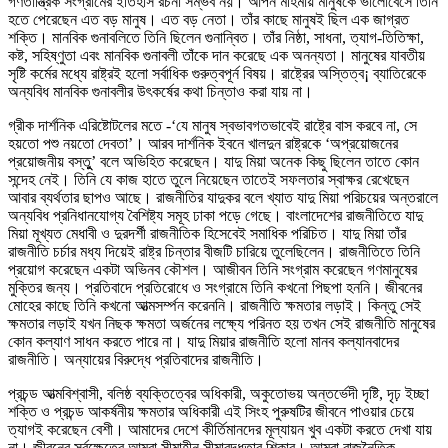
গণতান্ত্রিক সংগ্রামের ইতিহাস রচনা সম্ভব নয়। আপন মহিমায় মানুষকে ভালোবেসে তিনি
হতে পেরেছেন এত বড় মানুষ। এত বড় নেতা। তাঁর কাছে মানুষই ছিল এক জাগ্রত
শক্তি। মানবিক গুনাবলিতে তিনি ছিলেন গুনান্বিত। তাঁর নিষ্ঠা, সাধনা, ত্যাগ-তিতিক্ষা,
কষ্ট, সহিষ্ণুতা এবং মানবিক গুনাবলী তাঁকে দান করেছে এক অনন্যতা। মানুষের যাবতীয়
সৃষ্টি কর্মের মধ্যে রাষ্ট্রই হলো সর্বাধিক গুরুত্বপূর্ন বিষয়। রাষ্ট্রের অস্তিত্ব¡ ব্যাতিরেকে
অন্যবিধ মানবিক গুনাবলীর উৎকর্ষের কথা চিন্তাও করা যায় না।
গ্রীক দার্শনিক এরিষ্টোটলের মতে -‘যে মানুষ স্বভাবগতভাবেই রাষ্ট্রে বাস করবে না, সে
হয়তো পশু নয়তো দেবতা’। আরব দার্শনিক ইবনে খালদুন রাষ্ট্রকে ‘অপ্রয়োজনের
প্রয়োজনীয় বস্তুু’ বলে অভিহিত করেছেন। যাদু মিয়া অনেক কিছু ছিলেন তাতে কোন
সন্দেহ নেই। তিনি যে কাজ হাতে তুলে নিয়েছেন তাতেই সফলতার স্বাক্ষর রেখেছেন
আবার ব্যর্থতার ছাপও আছে। রাজনীতির যাদুকর বলে খ্যাত যাদু মিয়া পরিচয়ের অন্তরালে
অন্যবিধ প্রনিধানযোগ্য বৈশিষ্ট্য সমূহ ঢাকা পড়ে গেছে। বাংলাদেশের রাজনীতিতে যাদু
মিয়া মূখ্যত মেধাবী ও দুরদর্শী রাজনীতিক হিসেবেই সমাধিক পরিচিত। যাদু মিয়া তাঁর
রাজনীতি চর্চার মধ্য দিয়েই রাষ্ট্র চিন্তার বীজটি চারিয়ে তুলেছিলেন। রাজনীতিতে তিনি
প্রয়োগ করেছেন একটা অভিনব কৌশল। আজীবন তিনি সংগ্রাম করেছেন গণমানুষের
মুক্তির জন্য। প্রতিবাদে প্রতিরোধে ও সংগ্রামে তিনি কখনো পিছপা হননি। জীবনের
মোহের কাছে তিনি কখনো আত্মসর্ম্পন করেননি। রাজনীতি ক্ষমতার লড়াই। কিন্তু সেই
ক্ষমতার লড়াই যখন নিছক ক্ষমতা অর্জনের লক্ষ্যে পরিনত হয় তখন সেই রাজনীতি মানুষের
কোন কল্যাণ সাধন করতে পারে না। যাদু মিয়ার রাজনীতি হলো মানব কল্যানবাদের
রাজনীতি। অন্যায়ের বিরুদ্ধে প্রতিবাদের রাজনীতি।
প্রচন্ড আত্মবিশ্বাসী, বলিষ্ঠ ব্যক্তিত্বের অধিকারী, অকুতোভয় অন্তর্ভেদী দৃষ্টি, দৃঢ় ইচ্ছা
শক্তি ও প্রচন্ড আকর্ষনীয় ক্ষমতার অধিকারী এই সিংহ পুরুষটির জীবনে পাওয়ার চেয়ে
ত্যাগই করেছেন বেশী। আমাদের দেশে কীর্তিমানদের মূল্যায়ন খুব একটা করতে দেখা যায়
না। জীবনের সর্বক্ষেত্রে আমরা সীমাহীন সীমাবদ্ধতার শিকার। আমরা রাজনৈতিক