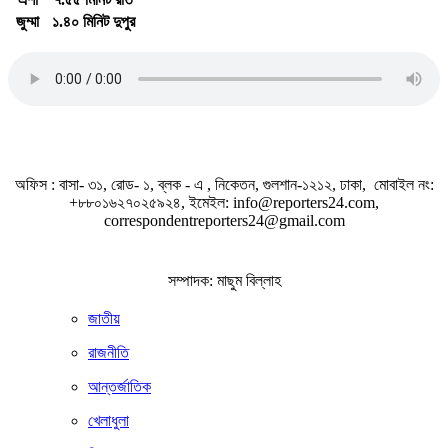
জুম্মা
১.৪০ মিনিট দুপুর
জাতীয় সঙ্গীত
অফিস : বাসা- ৩১, রোড- ১, ব্লক - এ , নিকেতন, গুলশান-১২১২, ঢাকা, মোবাইল নং:
+৮৮০১৬২৭০২৫৯২৪, ইমেইল: info@reporters24.com,
correspondentreporters24@gmail.com
সম্পাদক: মাছুম বিল্লাহ
জাতীয়
রাজনীতি
আন্তর্জাতিক
খেলাধুলা