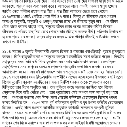
উজ্জ্বল নক্ষত্র হিসাবে দেখা দেয়। যার জীবনে সেটা দেখা দেয় সাধারণ মানুষ সে জীবনকে
ভালবাসে, শ্রদ্ধা করে এবং স্মরণ করে। আমাদের কালে এমনই একজন মানুষ হচ্ছেন
জাতীয় নেতা মশিউর রহমান যাদু মিয়া। যাদু মিয়া আমাদের ছেড়ে চলে গেছেন
১৯৭৯সালের ১২মার্চ, পেরিয়ে গেছে দীর্ঘ ৪৭ বছর। কিন্তু যে জীবনকে রেখে গেছেন
অসংখ্য অনুসারী, অনুরাগী ও গুনমুগ্ধকরদের মাঝে-সে জীবনের মৃত্যু নাই। সে জীবন
বেঁচে থাকে কালের যাত্রা পথে, মানুষের জীবন চলার পথের আলোক বর্তিকা হিসাবে।
জীবনের যে পরিচয় যাদু মিয়া রেখে গেছেন তার ইতিহাস অনেক দীর্ঘ। পঞ্জিকার হিসাবে তা
হয়েছে প্রায় চার দশক। নশ্বর মানুষের জন্য এ এক পরিপূর্ন জীবনই বটে-যদিও কখনো
কখনো তা ঈর্ষনীয়।
১৯২৪ সালের ৯ জুলাই নীলফামারী জেলার ডিমলা উপজেলার খগাখড়িবাড়ী গ্রামে জন্মগ্রহণ
করেন। তিনি ছাত্রজীবনেই গণমানুষের কল্যাণে রাজনীতির সাথে জড়িয়ে পড়েন। দ্বিতীয়
মহাযুদ্ধের সময় তিনি বার্মা গিয়ে যুদ্ধাহতদের সেবায় আত্মনিয়োগ করেন। তেতাল্লিশ
মহাদুর্ভিক্ষের সময় রংপুরের চরাঞ্চলে প্লেগের প্রাদুর্ভাব দেখা দিলে জনগণের সেবায়
আত্মনিয়োগ করেন। এর স্বীকৃতিস্বরূপ তার নামানুসারে একটি চরের নাম হয় ‘যাদুর চর’।
১৯৪৬ সালে দাঙ্গার সময় হিন্দু-মুসলিম সম্প্রীতির লক্ষ্যে হত্যাযজ্ঞের বীভৎসতার ছবি তুলে
বিশেষ বুলেটিন প্রকাশ করেছিলেন। ফলে ব্রিটিশ সরকার তাকে গ্রেফতার করে।
দিল্লিতে তার বিচার অনুষ্ঠিত হয়। তার যুক্তির কাছে সরকার পরাজিত হয়ে বিশেষ
স্কোয়াড দিয়ে বাড়ি পৌঁছে দেয়। তার প্রচেষ্টায়ই সেই অঞ্চলে দাঙ্গা সম্পূর্ণ বন্ধ হয়ে
যায়। পঞ্চাশের দশকের শেষ দিকে জেলা বোর্ডের কনিষ্ঠতম চেয়ারম্যান হিসেবে পরপর
দু’বার নির্বাচিত হন। ১৯৫৭ সালে পূর্ব পাকিস্তান যুবলীগের যুব উৎসব কমিটির চেয়ারম্যান
ছিলেন। একই সালে মওলানা ভাসানীর আহ্বানে কাগমারী সম্মেলনে অগ্রণী ভূমিকা
রাখেন। ১৯৬২ সালে জাতীয় পরিষদের সদস্য নির্বাচিত হন এবং পার্লামেন্টে বিরোধী দলের
উপনেতা ছিলেন। ১৯৬৩ সালে সরকারবিরোধী আন্দোলনের জন্য গ্রেফতার হন। ষাটের
দশকের শেষ দিকে ন্যাপের সাধারণ সম্পাদক হন এবং আইয়ুববিরোধী আন্দোলনে সোচ্চার