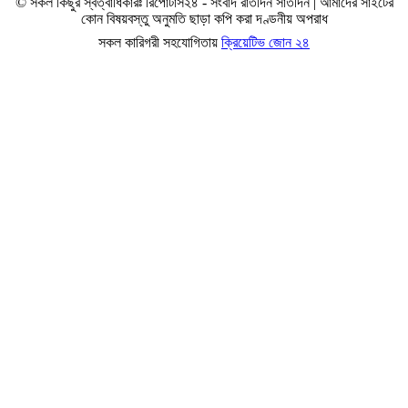
© সকল কিছুর স্বত্বাধিকারঃ রিপোর্টার্স২৪ - সংবাদ রাতদিন সাতদিন | আমাদের সাইটের
কোন বিষয়বস্তু অনুমতি ছাড়া কপি করা দণ্ডনীয় অপরাধ
সকল কারিগরী সহযোগিতায়
ক্রিয়েটিভ জোন ২৪