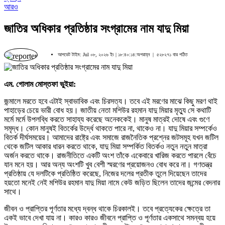
আরও
জাতির অধিকার প্রতিষ্ঠার সংগ্রামের নাম যাদু মিয়া
আপডেট টাইম: Jul ০৮, ২০২৬ ইং | ১৮:৪০:১৪:অপরাহ্ন |
৫২৮২৭১ বার পঠিত
এম. গোলাম মোস্তফা ভুইয়া:
জন্মালে মরতে হবে এটাই স্বাভাবিক এবং চিরসত্য। তবে এই মরণের মাঝে কিছু মরণ থাই
পাহাড়ের চেয়ে ভারী বোধ হয়। জাতীয় নেতা মশিউর রহমান যাদু মিয়ার মৃত্যু সে কথাটি
মর্মে মর্মে উপলব্ধি করতে সাহায্য করেছে অনেককেই। মানুষ মাত্রই দোষে এবং গুণে
সমৃদ্ধ। কোন মানুষই বিতর্কের উর্দ্ধে থাকতে পারে না, থাকেও না। যাদু মিয়ার সম্পর্কেও
বিতর্ক দীর্ঘসময়ের। আমাদের রাষ্ট্রে এবং সমাজে রাজনৈতিক প্রশ্নের জটসমূহ যখন জটিল
থেকে জটিল আকার ধারন করতে থাকে, যাদু মিয়া সম্পর্কিত বিতর্কও নতুন নতুন মাত্রা
অর্জন করতে থাকে। রাজনীতিতে একটি অংশ তাঁকে একেবারে খারিজ করতে পারলে বেঁচে
যান মনে হয়। আর অন্য অংশটি খুব বেশী স্মরণের প্রয়োজনও বোধ করে না। গণতন্ত্র
প্রতিষ্ঠায় যে দলটিকে প্রতিষ্ঠিত করেছে, নিজের দলের প্রতীক তুলে দিয়েছেন তাদের
হয়তো মনেই নেই মশিউর রহমান যাদু মিয়া নামে কেউ জড়িত ছিলেন তাদের জন্মের বেদনার
সাথে।
জীবন ও প্রাপ্তির পূর্ণতার মধ্যে দ্বন্ধ থাকে চিরকালই। তবে প্রত্যেকের ক্ষেত্রে তা
একই ভাবে দেখা যায় না। কারও কারও জীবনে প্রাপ্তি ও পূর্ণতার একসাথে সমন্বয় হয়ে