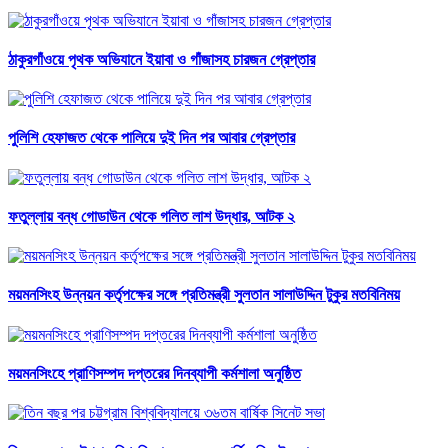
ঠাকুরগাঁওয়ে পৃথক অভিযানে ইয়াবা ও গাঁজাসহ চারজন গ্রেপ্তার
পুলিশি হেফাজত থেকে পালিয়ে দুই দিন পর আবার গ্রেপ্তার
ফতুল্লায় বন্ধ গোডাউন থেকে গলিত লাশ উদ্ধার, আটক ২
ময়মনসিংহ উন্নয়ন কর্তৃপক্ষের সঙ্গে প্রতিমন্ত্রী সুলতান সালাউদ্দিন টুকুর মতবিনিময়
ময়মনসিংহে প্রাণিসম্পদ দপ্তরের দিনব্যাপী কর্মশালা অনুষ্ঠিত