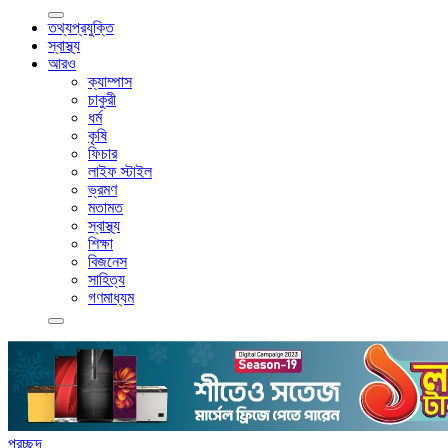
তথ্যপ্রযুক্তি
স্বাস্থ্য
আরও
ক্যাম্পাস
চাকুরী
ধর্ম
কৃষি
ফিচার
লাইফ স্টাইল
ভ্রমণ
মতামত
স্বাস্থ্য
শিক্ষা
বিজনেস
সাহিত্য
গণমাধ্যম
প্রচ্ছদ