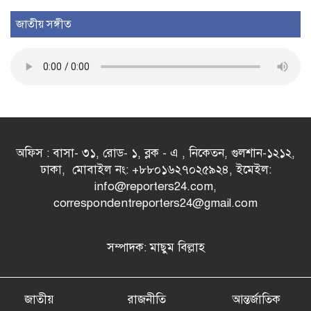
জাতীয় সঙ্গীত
অফিস : বাসা- ৩১, রোড- ১, ব্লক - এ , নিকেতন, গুলশান-১২১২,
ঢাকা, মোবাইল নং: +৮৮০১৬২৭০২৫৯২৪, ইমেইল:
info@reporters24.com,
correspondentreporters24@gmail.com
সম্পাদক: মাছুম বিল্লাহ
জাতীয়
রাজনীতি
আন্তর্জাতিক