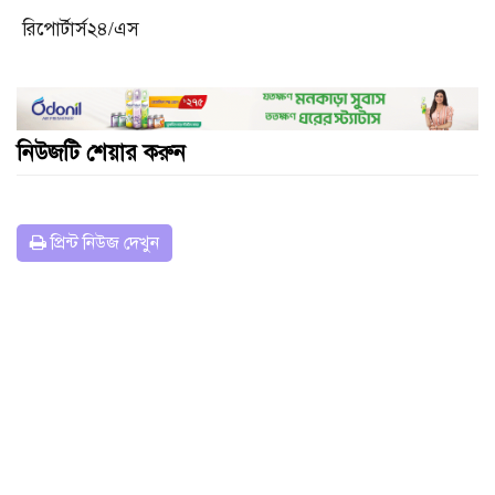
রিপোর্টার্স২৪/এস
নিউজটি শেয়ার করুন
প্রিন্ট নিউজ দেখুন