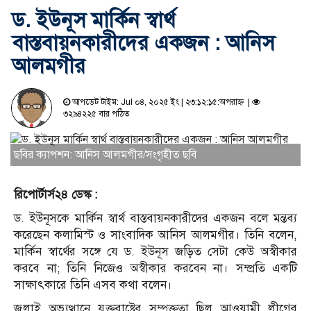
ড. ইউনূস মার্কিন স্বার্থ
বাস্তবায়নকারীদের একজন : আনিস
আলমগীর
আপডেট টাইম: Jul ০৪, ২০২৫ ইং | ২৩:১২:১৫:অপরাহ্ন |
৩২৯৪২২৫ বার পঠিত
ছবির ক্যাপশন: আনিস আলমগীর/সংগৃহীত ছবি
রিপোর্টার্স২৪ ডেস্ক :
ড. ইউনূসকে মার্কিন স্বার্থ বাস্তবায়নকারীদের একজন বলে মন্তব্য
করেছেন কলামিস্ট ও সাংবাদিক আনিস আলমগীর। তিনি বলেন,
মার্কিন স্বার্থের সঙ্গে যে ড. ইউনূস জড়িত সেটা কেউ অস্বীকার
করবে না; তিনি নিজেও অস্বীকার করবেন না। সম্প্রতি একটি
সাক্ষাৎকারে তিনি এসব কথা বলেন।
জুলাই অভ্যুত্থানে যুক্তরাষ্ট্রের সম্পৃক্ততা ছিল আওয়ামী লীগের