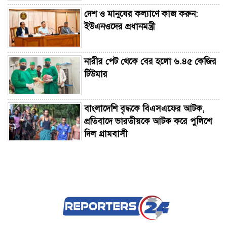
দেশ ও মানুষের কল্যাণে কাজ করুন:
ইউএনওদের প্রধানমন্ত্রী
নারীর পেট থেকে বের হলো ৬.৪৫ কেজির
টিউমার
বাংলাদেশি বৃদ্ধকে বিএসএফের আটক,
প্রতিবাদে ভারতীয়কে আটক করে পুলিশে
দিল গ্রামবাসী
কিশোরীকে অপহরণের অভিযোগ, পঞ্চগড়
থেকে গ্রেপ্তার একজন
ঠাকুরগাঁওয়ে পৃথক অভিযানে ইয়াবা ও
গাঁজাসহ চারজন গ্রেপ্তার