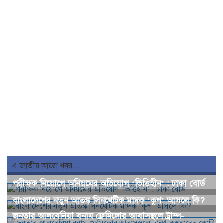
এ জাতীয় আরো খবর...
পরীক্ষক নিয়োগে অনিয়মের অভিযোগ ‘ভিত্তিহীন’ : ঢাকা বোর্ড
বাংলাদেশের নতুন আতঙ্ক সিনথেটিক মাদক ‘কুশ’ আসলে কি?
জনতার আলবেনিয়া বনাম ফ্লেমিঙ্গোর আবাসস্থলে ট্রাম্প-