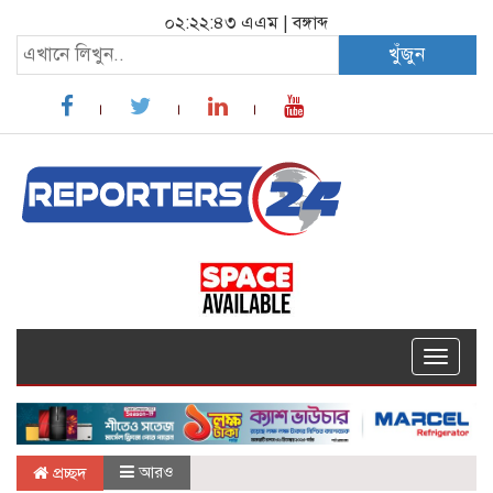
০২:২২:৪৪ এএম
|
বঙ্গাব্দ
খুঁজুন
Toggle
navigat
আরও
প্রচ্ছদ