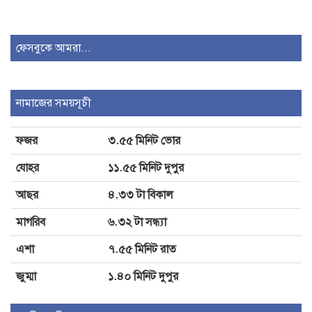
ময়মনসিংহে প্রাণিসম্পদ দপ্তরের দিনব্যাপী
কর্মশালা অনুষ্ঠিত
ফেসবুকে আমরা...
তিন বছর পর চট্টগ্রাম বিশ্ববিদ্যালয়ে
নামাজের সময়সূচী
৩৬তম বার্ষিক সিনেট সভা
ফজর
৩.৫৫ মিনিট ভোর
গাংনীতে তিন ঘন্টায় সাপের কামড়ে আহত
যোহর
১১.৫৫ মিনিট দুপুর
৩
আছর
৪.৩৩ টা বিকাল
মাগরিব
৬.৩২ টা সন্ধ্যা
এশা
৭.৫৫ মিনিট রাত
জুম্মা
১.৪০ মিনিট দুপুর