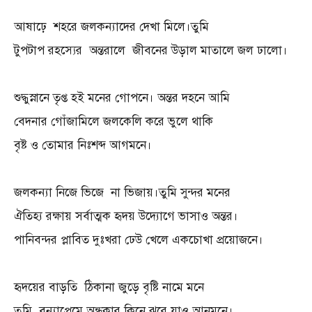
আষাঢ়ে শহরে জলকন্যাদের দেখা মিলে।তুমি
টুপটাপ রহস্যের অন্তরালে জীবনের উড়াল মাতালে জল ঢালো।
শুদ্ধুস্নানে তৃপ্ত হই মনের গোপনে। অন্তর দহনে আমি
বেদনার গোঁজামিলে জলকেলি করে ভুলে থাকি
বৃষ্ট ও তোমার নিঃশব্দ আগমনে।
জলকন্যা নিজে ভিজে না ভিজায়।তুমি সুন্দর মনের
ঐতিহ্য রক্ষায় সর্বাত্মক হৃদয় উদ্যোগে ভাসাও অন্তর।
পানিবন্দর প্লাবিত দুঃখরা ঢেউ খেলে একচোখা প্রয়োজনে।
হৃদয়ের বাড়তি ঠিকানা জুড়ে বৃষ্টি নামে মনে
তুমি বন্যাপ্রেমে অন্ধকার কিনে ঝরে যাও আনমনে।