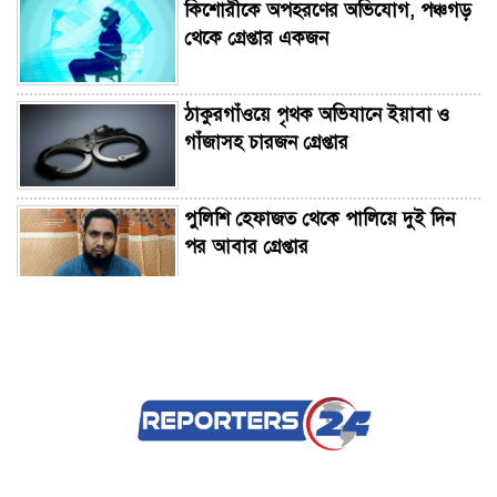
কিশোরীকে অপহরণের অভিযোগ, পঞ্চগড়
থেকে গ্রেপ্তার একজন
ঠাকুরগাঁওয়ে পৃথক অভিযানে ইয়াবা ও
গাঁজাসহ চারজন গ্রেপ্তার
পুলিশি হেফাজত থেকে পালিয়ে দুই দিন
পর আবার গ্রেপ্তার
ফতুল্লায় বন্ধ গোডাউন থেকে গলিত লাশ
উদ্ধার, আটক ২
ময়মনসিংহ উন্নয়ন কর্তৃপক্ষের সঙ্গে প্রতিমন্ত্রী
সুলতান সালাউদ্দিন টুকুর মতবিনিময়