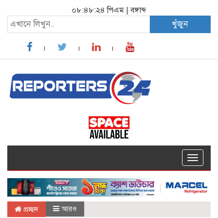
০৮:৪৮:২৫ পিএম
|
বঙ্গাব্দ
খুঁজুন
Toggle
navigat
আরও
প্রচ্ছদ