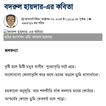
বদরুল হায়দার-এর কবিতা
আপডেট টাইম: অক্টোবর ০৯, ২০২৫ ইং | ১১:১১:২৮:পূর্বাহ্ন |
২৯৮৪৭১৯ বার পঠিত
ছবির ক্যাপশন: ছবি: বদরুল হায়দার
জলকন্যা
বৃষ্টি হলে মিষ্টি মধুর বানীর পুনরাবৃত্তি ঘটে প্রমে।
ভালোবাসা কোলাকুলি করে জলে।মনের অতলে তুমি বাসাবাঁধো।
চমকানো অনুভূতি আর শব্দভীতি বাঁক বদলায় মনের কোঠরে।
আশ্চর্যের কোলে তুমি কেবলই ঢলে পড়ো।