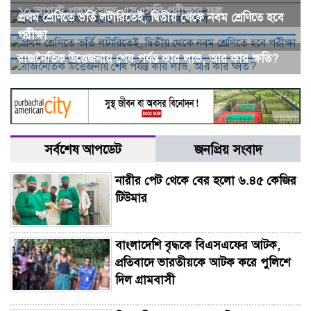
১০ আগস্ট প্রকাশ হচ্ছে এসএসসি পরীক্ষার ফল
প্রথম শ্রেণিতে ভর্তি লটারিতেই, দ্বিতীয় থেকে নবম শ্রেণিতে হবে
পরীক্ষা
রাজনৈতিক উত্তেজনায় শেষ পর্যন্ত কার লাভ, আর কার ক্ষতি?
সর্বশেষ আপডেট
জনপ্রিয় সংবাদ
নারীর পেট থেকে বের হলো ৬.৪৫ কেজির
টিউমার
বাংলাদেশি বৃদ্ধকে বিএসএফের আটক,
প্রতিবাদে ভারতীয়কে আটক করে পুলিশে
দিল গ্রামবাসী