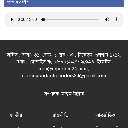
জাতীয় সঙ্গীত
অফিস : বাসা- ৩১, রোড- ১, ব্লক - এ , নিকেতন, গুলশান-১২১২,
ঢাকা, মোবাইল নং: +৮৮০১৬২৭০২৫৯২৪, ইমেইল:
info@reporters24.com,
correspondentreporters24@gmail.com
সম্পাদক: মাছুম বিল্লাহ
জাতীয়
রাজনীতি
আন্তর্জাতিক