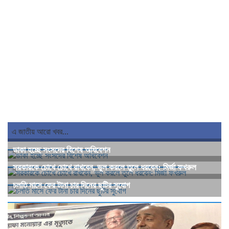
এ জাতীয় আরো খবর...
ডাকা হচ্ছে সংসদের বিশেষ অধিবেশন
সরকারকে চোখে চোখে রাখবেন, ভুল করলে তুলে ধরবেন: মির্জা ফখরুল
চলতি মাসে ফের টানা চার দিনের ছুটির সুযোগ