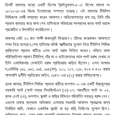
তিনটি মামলার মধ্যে একটি বিশেষ ট্রাইব্যুনাল-৫–এ বিশেষ মামলা নং
১৮/২০২৫-এর বিচার ইতোমধ্যে সম্পন্ন হয়েছে। ওই মামলায় টিউলিপ
সিদ্দিককে দোষী সাব্যস্ত করেন আদালত। অভিযোগপত্রে বলা হয়, তিনি তাঁর
প্রভাব ব্যবহার করে খালা শেখ হাসিনাকে পরিবারের সদস্যদের জন্য প্লট বরাদ্দে
প্ররোচিত ও উৎসাহিত করেছিলেন।
মামলায় মোট ৩২ জন সাক্ষী জবানবন্দি দিয়েছেন। তাঁদের কয়েকজন আদালতে
শপথ নিয়ে বলেছেন,শেখ হাসিনার ঘনিষ্ঠ আত্মীয়তার সুযোগ নিয়ে টিউলিপ সিদ্দিক
ব্যক্তিগত প্রভাব খাটিয়ে এসব প্লট বরাদ্দ নিশ্চিত করেন। নথিতে থাকা
পরিস্থিতিগত প্রমাণ টিউলিপ, তাঁর মা ও ভাইবোনদের নামে প্লট বরাদ্দ দেখায় যে
তিনি একাধিকবার বেআইনি বরাদ্দ প্রক্রিয়ায় জড়িত ছিলেন। এসব অপরাধ
দণ্ডবিধির ১৬১, ১৬৩, ১৬৪, ১৬৫(কা), ২০১, ২১৭, ২১৮, ৪০৯ ও ৪২০ ধারার
পাশাপাশি দুর্নীতি প্রতিরোধ আইন, ১৯৪৭–এর ৫(২) ধারায় শাস্তিযোগ্য।
দুদক জানায়, টিউলিপ সিদ্দিক প্রভাব খাটিয়ে গুলশান–২–এর একটি উচ্চমূল্যের
সরকারি প্লট (প্লট নম্বর সিডব্লিউএন (এ)-২৭; পরবর্তীতে প্লট নং ০৫,
ব্লক এনই (এ), গুলশান; ফ্ল্যাট ও বাড়ির বিভিন্ন পরিবর্তিত নম্বর) বরাদ্দ নেন।
এগুলো ঢাকার অন্যতম অভিজাত এলাকায় সরকারি আবাসন প্রকল্পের জন্য
নির্ধারিত জমি, যেখানে একাধিক ফ্ল্যাট বা বড় বাড়ি নির্মাণের সুযোগ ছিল।
কমিশনের মতে, এসব বরাদ্দ সরকারি আবাসনের উদ্দেশ্য ব্যাহত করেছে এবং