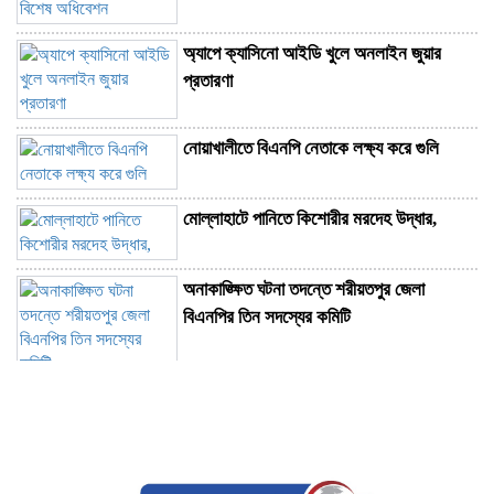
অ্যাপে ক্যাসিনো আইডি খুলে অনলাইন জুয়ার
প্রতারণা
নোয়াখালীতে বিএনপি নেতাকে লক্ষ্য করে গুলি
মোল্লাহাটে পানিতে কিশোরীর মরদেহ উদ্ধার,
অনাকাঙ্ক্ষিত ঘটনা তদন্তে শরীয়তপুর জেলা
বিএনপির তিন সদস্যের কমিটি
সরকারকে চোখে চোখে রাখবেন, ভুল করলে তুলে
ধরবেন: মির্জা ফখরুল