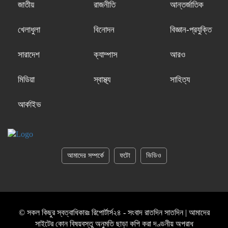
জাতীয়
রাজনীতি
আন্তর্জাতিক
খেলাধুলা
বিনোদন
বিজ্ঞান-প্রযুক্তি
সারাদেশ
ক্যাম্পাস
আরও
মিডিয়া
স্বাস্থ্য
সাহিত্য
আর্কাইভ
আমাদের সম্পর্কে
ফটো
ভিডিও
© সকল কিছুর স্বত্বাধিকারঃ রিপোর্টার্স২৪ - সংবাদ রাতদিন সাতদিন | আমাদের
সাইটের কোন বিষয়বস্তু অনুমতি ছাড়া কপি করা দণ্ডনীয় অপরাধ