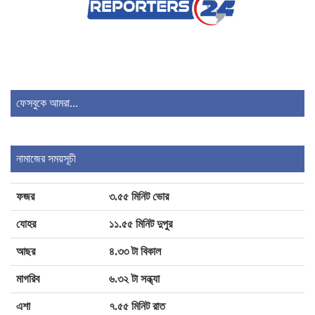
চলতি মাসে ফের টানা চার দিনের ছুটির সুযোগ
মানবিক মূল্যবোধসম্পন্ন বিচারকের অভাবই বিচার
বিভাগের বড় সংকট: আইনমন্ত্রী
ফেসবুকে আমরা...
পরিবর্তন হচ্ছে র‌্যাবের নাম, খসড়া আইন প্রকাশ
নামাজের সময়সূচী
ফজর
৩.৫৫ মিনিট ভোর
যোহর
১১.৫৫ মিনিট দুপুর
আছর
৪.৩৩ টা বিকাল
মাগরিব
৬.৩২ টা সন্ধ্যা
এশা
৭.৫৫ মিনিট রাত