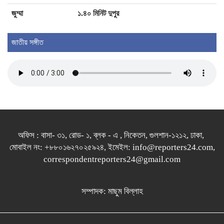
জুম্মা
১.৪০ মিনিট দুপুর
জাতীয় সঙ্গীত
অফিস : বাসা- ৩১, রোড- ১, ব্লক - এ , নিকেতন, গুলশান-১২১২, ঢাকা,
মোবাইল নং: +৮৮০১৬২৭০২৫৯২৪, ইমেইল: info@reporters24.com,
correspondentreporters24@gmail.com
সম্পাদক: মাছুম বিল্লাহ