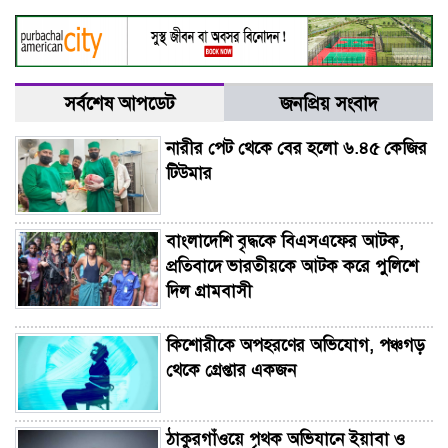
সর্বশেষ আপডেট
জনপ্রিয় সংবাদ
নারীর পেট থেকে বের হলো ৬.৪৫ কেজির
টিউমার
বাংলাদেশি বৃদ্ধকে বিএসএফের আটক,
প্রতিবাদে ভারতীয়কে আটক করে পুলিশে
দিল গ্রামবাসী
কিশোরীকে অপহরণের অভিযোগ, পঞ্চগড়
থেকে গ্রেপ্তার একজন
ঠাকুরগাঁওয়ে পৃথক অভিযানে ইয়াবা ও