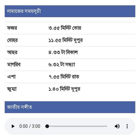
তিন বছর পর চট্টগ্রাম বিশ্ববিদ্যালয়ে
নামাজের সময়সূচী
৩৬তম বার্ষিক সিনেট সভা
ফজর
৩.৫৫ মিনিট ভোর
গাংনীতে তিন ঘন্টায় সাপের কামড়ে আহত
যোহর
১১.৫৫ মিনিট দুপুর
৩
আছর
৪.৩৩ টা বিকাল
মাগরিব
৬.৩২ টা সন্ধ্যা
এশা
৭.৫৫ মিনিট রাত
জুম্মা
১.৪০ মিনিট দুপুর
জাতীয় সঙ্গীত