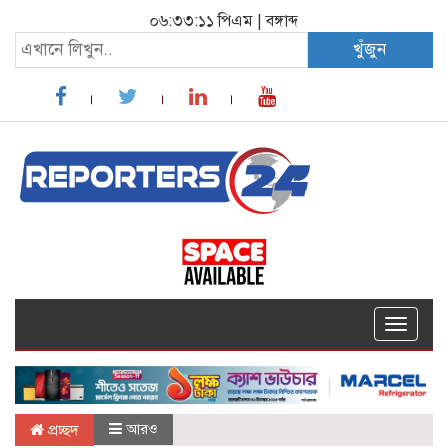
০৬:৩৩:১১ পিএম
|
বঙ্গাব্দ
খুঁজুন
Toggle
navigat
আরও
প্রচ্ছদ