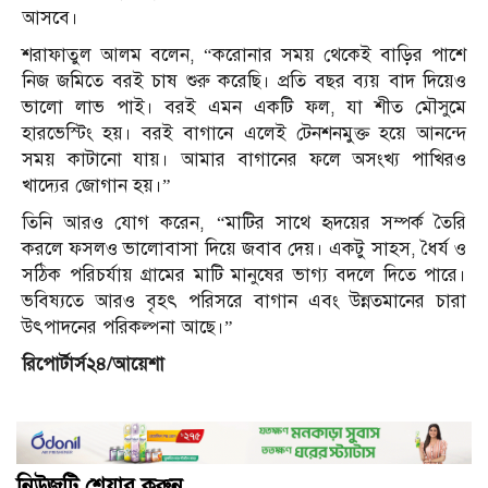
আসবে।
শরাফাতুল আলম বলেন, “করোনার সময় থেকেই বাড়ির পাশে
নিজ জমিতে বরই চাষ শুরু করেছি। প্রতি বছর ব্যয় বাদ দিয়েও
ভালো লাভ পাই। বরই এমন একটি ফল, যা শীত মৌসুমে
হারভেস্টিং হয়। বরই বাগানে এলেই টেনশনমুক্ত হয়ে আনন্দে
সময় কাটানো যায়। আমার বাগানের ফলে অসংখ্য পাখিরও
খাদ্যের জোগান হয়।”
তিনি আরও যোগ করেন, “মাটির সাথে হৃদয়ের সম্পর্ক তৈরি
করলে ফসলও ভালোবাসা দিয়ে জবাব দেয়। একটু সাহস, ধৈর্য ও
সঠিক পরিচর্যায় গ্রামের মাটি মানুষের ভাগ্য বদলে দিতে পারে।
ভবিষ্যতে আরও বৃহৎ পরিসরে বাগান এবং উন্নতমানের চারা
উৎপাদনের পরিকল্পনা আছে।”
রিপোর্টার্স২৪/আয়েশা
নিউজটি শেয়ার করুন