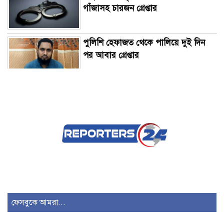
গাঁজাসহ চারজন গ্রেপ্তার
পুলিশি হেফাজত থেকে পালিয়ে দুই দিন
পর আবার গ্রেপ্তার
ফতুল্লায় বন্ধ গোডাউন থেকে গলিত লাশ
উদ্ধার, আটক ২
ময়মনসিংহ উন্নয়ন কর্তৃপক্ষের সঙ্গে প্রতিমন্ত্রী
সুলতান সালাউদ্দিন টুকুর মতবিনিময়
ময়মনসিংহে প্রাণিসম্পদ দপ্তরের দিনব্যাপী
কর্মশালা অনুষ্ঠিত
ফেসবুকে আমরা...