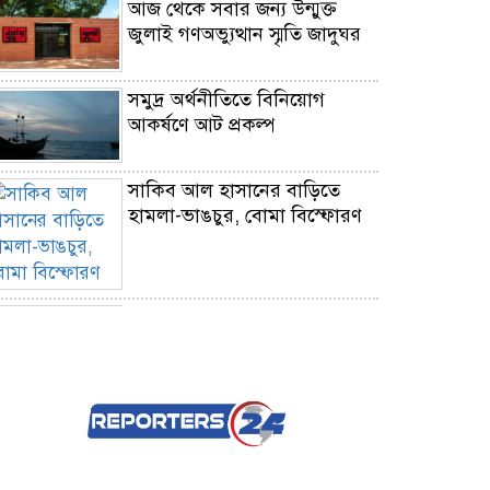
আজ থেকে সবার জন্য উন্মুক্ত
জুলাই গণঅভ্যুত্থান স্মৃতি জাদুঘর
সমুদ্র অর্থনীতিতে বিনিয়োগ
আকর্ষণে আট প্রকল্প
সাকিব আল হাসানের বাড়িতে
হামলা-ভাঙচুর, বোমা বিস্ফোরণ
টানা পঞ্চমবার পোশাক রপ্তানিতে
বিশ্বে দ্বিতীয় বাংলাদেশ
রাজনৈতিক উত্তেজনায় শেষ পর্যন্ত
কার লাভ, আর কার ক্ষতি?