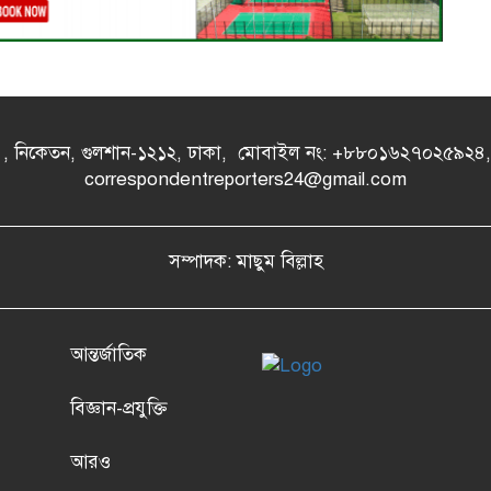
- এ , নিকেতন, গুলশান-১২১২, ঢাকা, মোবাইল নং: +৮৮০১৬২৭০২৫৯২
correspondentreporters24@gmail.com
সম্পাদক: মাছুম বিল্লাহ
আন্তর্জাতিক
বিজ্ঞান-প্রযুক্তি
আরও