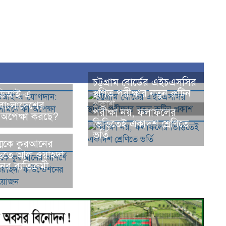
চট্টগ্রাম বোর্ডের এইচএসসির
স্থগিত পরীক্ষার নতুন রুটিন
িডিআই-এ
প্রকাশ
বাংলাদেশের
পরীক্ষা নয়, ফলাফলের
 অপেক্ষা করছে?
ভিত্তিতেই একাদশ শ্রেণিতে
ভর্তি
ন্মকে কুরআনের
গড়তে আল ওয়াহদা
ের ব্যতিক্রমী