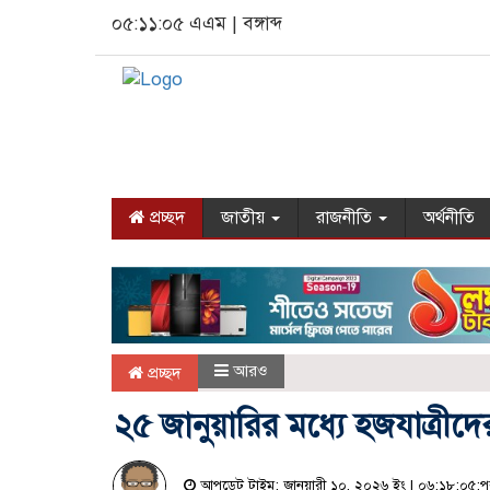
০৫:১১:০৬ এএম
|
বঙ্গাব্দ
প্রচ্ছদ
জাতীয়
রাজনীতি
অর্থনীতি
আরও
প্রচ্ছদ
২৫ জানুয়ারির মধ্যে হজযাত্রীদের
আপডেট টাইম: জানুয়ারী ১০, ২০২৬ ইং | ০৬:১৮:০৫:পূর্