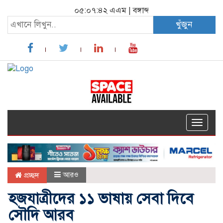
০৫:০৭:৪২ এএম
|
বঙ্গাব্দ
খুঁজুন
Toggle
navigat
আরও
প্রচ্ছদ
হজযাত্রীদের ১১ ভাষায় সেবা দিবে
সৌদি আরব