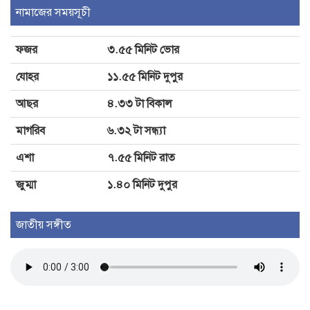
ভাঙচুর-লুটপাটের অভিযোগ
নামাজের সময়সূচী
ফজর
৩.৫৫ মিনিট ভোর
জুলাই গণঅভ্যুত্থানের দ্বিতীয় বর্ষপূর্তি
যোহর
১১.৫৫ মিনিট দুপুর
উপলক্ষে শ্যামনগরে জামায়াতের গণমিছিল
ও সমাবেশ
আছর
৪.৩৩ টা বিকাল
মাগরিব
৬.৩২ টা সন্ধ্যা
এশা
৭.৫৫ মিনিট রাত
জুম্মা
১.৪০ মিনিট দুপুর
জাতীয় সঙ্গীত