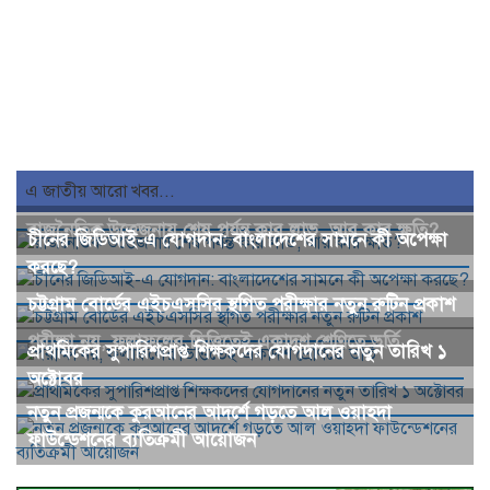
এ জাতীয় আরো খবর...
রাজনৈতিক উত্তেজনায় শেষ পর্যন্ত কার লাভ, আর কার ক্ষতি?
চীনের জিডিআই-এ যোগদান: বাংলাদেশের সামনে কী অপেক্ষা
করছে?
চট্টগ্রাম বোর্ডের এইচএসসির স্থগিত পরীক্ষার নতুন রুটিন প্রকাশ
পরীক্ষা নয়, ফলাফলের ভিত্তিতেই একাদশ শ্রেণিতে ভর্তি
প্রাথমিকের সুপারিশপ্রাপ্ত শিক্ষকদের যোগদানের নতুন তারিখ ১
অক্টোবর
নতুন প্রজন্মকে কুরআনের আদর্শে গড়তে আল ওয়াহদা
ফাউন্ডেশনের ব্যতিক্রমী আয়োজন