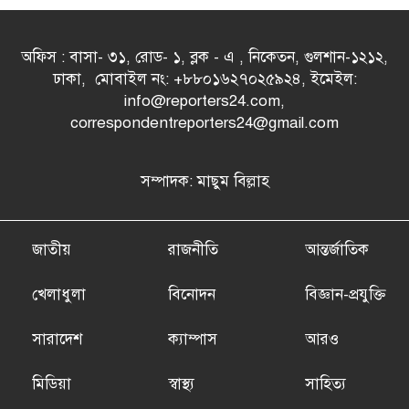
অফিস : বাসা- ৩১, রোড- ১, ব্লক - এ , নিকেতন, গুলশান-১২১২,
ঢাকা, মোবাইল নং: +৮৮০১৬২৭০২৫৯২৪, ইমেইল:
info@reporters24.com,
correspondentreporters24@gmail.com
সম্পাদক: মাছুম বিল্লাহ
জাতীয়
রাজনীতি
আন্তর্জাতিক
খেলাধুলা
বিনোদন
বিজ্ঞান-প্রযুক্তি
সারাদেশ
ক্যাম্পাস
আরও
মিডিয়া
স্বাস্থ্য
সাহিত্য