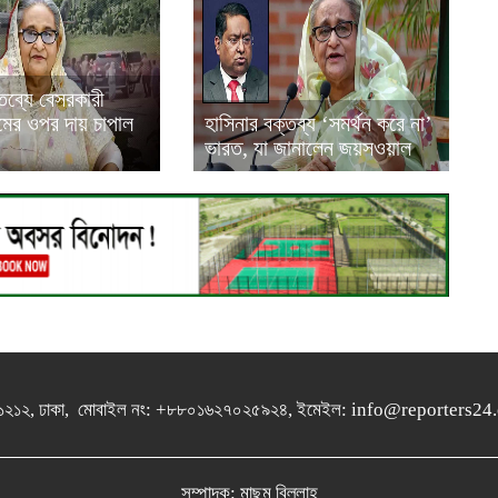
তব্যে বেসরকারী
যমের ওপর দায় চাপাল
হাসিনার বক্তব্য ‘সমর্থন করে না’
ভারত, যা জানালেন জয়সওয়াল
গুলশান-১২১২, ঢাকা, মোবাইল নং: +৮৮০১৬২৭০২৫৯২৪, ইমেইল: info@report
সম্পাদক: মাছুম বিল্লাহ