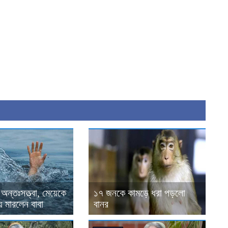
ন্তঃসত্ত্বা, মেয়েকে
১৭ জনকে কামড়ে ধরা পড়লো
ে মারলেন বাবা
বানর