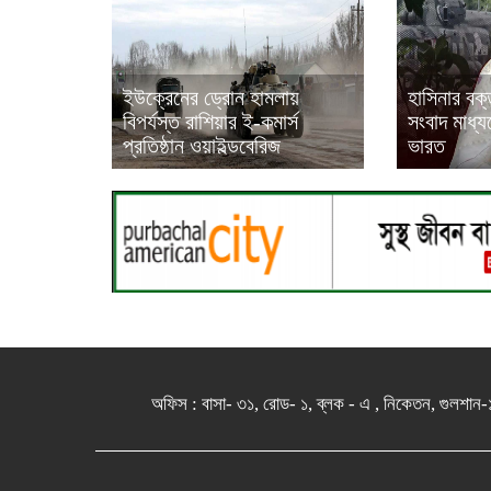
ইউক্রেনের ড্রোন হামলায়
হাসিনার বক্
বিপর্যস্ত রাশিয়ার ই-কমার্স
সংবাদ মাধ্
প্রতিষ্ঠান ওয়াইল্ডবেরিজ
ভারত
অফিস : বাসা- ৩১, রোড- ১, ব্লক - এ , নিকেতন, 