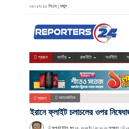
০৮:২৭:২১ পিএম
|
বঙ্গাব্দ
প্রচ্ছদ
জাতীয়
রাজনীতি
অর্থনীতি
স
আন্তর্জাতিক
প্রচ্ছদ
ইরানে ফ্লাইট চলাচলের ওপর নিষেধাজ্ঞ
আপডেট টাইম: জুন ০৮, ২০২৬ ইং | ১৮:২১:১০:অপরাহ্ন |
১২