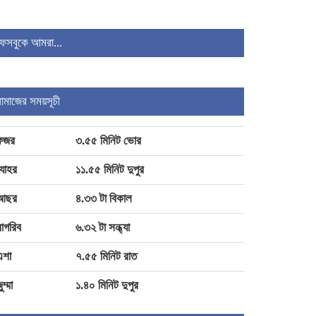
নেওয়া হচ্ছে আড়াই লাখের বেশি মানুষ
ফেসবুকে আমরা...
১২০-১৫০ টাকা পারিশ্রমিক পেতেন মারিয়া
নূর!
নামাজের সময়সূচী
২৫৬ যাত্রীবাহী বিমানের রোমে জরুরি
অবতরণ
ফজর
৩.৫৫ মিনিট ভোর
যোহর
১১.৫৫ মিনিট দুপুর
আছর
৪.৩৩ টা বিকাল
াগরিব
৬.৩২ টা সন্ধ্যা
এশা
৭.৫৫ মিনিট রাত
ুম্মা
১.৪০ মিনিট দুপুর