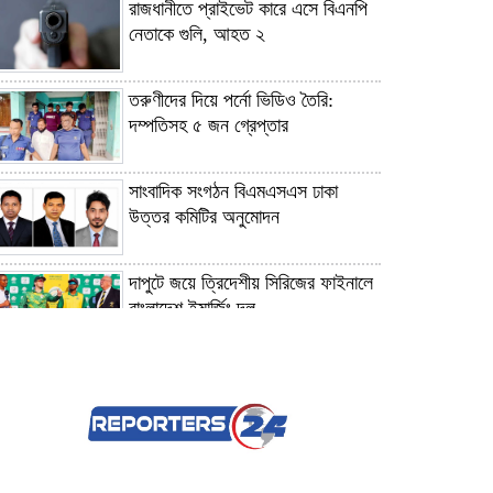
রাজধানীতে প্রাইভেট কারে এসে বিএনপি
নেতাকে গুলি, আহত ২
তরুণীদের দিয়ে পর্নো ভিডিও তৈরি:
দম্পতিসহ ৫ জন গ্রেপ্তার
সাংবাদিক সংগঠন বিএমএসএস ঢাকা
উত্তর কমিটির অনুমোদন
দাপুটে জয়ে ত্রিদেশীয় সিরিজের ফাইনালে
বাংলাদেশ ইমার্জিং দল
চ্যাটজিপিটির ফ্রি ব্যবহারকারীদের জন্য
সুখবর
ধেয়ে আসছে টাইফুন ‘ডলফিন’, সরিয়ে