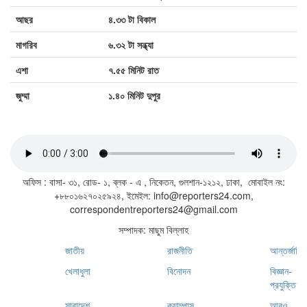
আছর
৪.৩৩ টা বিকাল
মাগরিব
৬.৩২ টা সন্ধ্যা
এশা
৭.৫৫ মিনিট রাত
জুম্মা
১.৪০ মিনিট দুপুর
জাতীয় সঙ্গীত
অফিস : বাসা- ৩১, রোড- ১, ব্লক - এ , নিকেতন, গুলশান-১২১২, ঢাকা, মোবাইল নং:
+৮৮০১৬২৭০২৫৯২৪, ইমেইল: info@reporters24.com,
correspondentreporters24@gmail.com
সম্পাদক: মাছুম বিল্লাহ
জাতীয়
রাজনীতি
আন্তর্জাতি
খেলাধুলা
বিনোদন
বিজ্ঞান-
প্রযুক্তি
সারাদেশ
ক্যাম্পাস
আরও