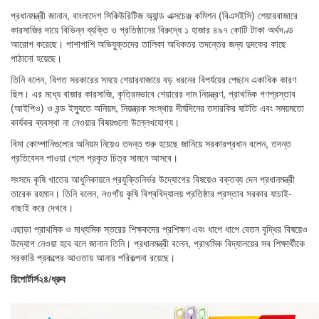
প্রধানমন্ত্রী জানান, বাংলাদেশ সিকিউরিটিজ অ্যান্ড এক্সচেঞ্জ কমিশন (বিএসইসি) শেয়ারবাজারে
কারসাজির দায়ে বিভিন্ন ব্যক্তি ও প্রতিষ্ঠানের বিরুদ্ধে ১ হাজার ৪৯৭ কোটি টাকা অর্থদণ্ড
আরোপ করেছে। পাশাপাশি অভিযুক্তদের তালিকা অধিকতর তদন্তের জন্য দুদকের কাছে
পাঠানো হয়েছে।
তিনি বলেন, বিগত সরকারের সময়ে শেয়ারবাজারে বড় ধরনের বিপর্যয়ের পেছনে একাধিক কারণ
ছিল। এর মধ্যে বাজার কারসাজি, কৃত্রিমভাবে শেয়ারের দাম নিয়ন্ত্রণ, প্রাথমিক গণপ্রস্তাব
(আইপিও) ও বন্ড ইস্যুতে অনিয়ম, নিয়ন্ত্রক সংস্থার দীর্ঘদিনের তদারকির ঘাটতি এবং সময়মতো
কার্যকর ব্যবস্থা না নেওয়ার বিষয়গুলো উল্লেখযোগ্য।
বিমা কোম্পানিগুলোর অনিয়ম নিয়েও তদন্ত শুরু হয়েছে জানিয়ে সরকারপ্রধান বলেন, তদন্ত
প্রতিবেদন পাওয়া গেলে প্রকৃত চিত্র সামনে আসবে।
সংসদে কৃষি খাতের আধুনিকায়নে প্রযুক্তিনির্ভর উদ্যোগের বিষয়েও বক্তব্য দেন প্রধানমন্ত্রী
তারেক রহমান। তিনি বলেন, নওগাঁয় কৃষি বিশ্ববিদ্যালয় প্রতিষ্ঠার প্রস্তাব সরকার যাচাই-
বাছাই করে দেখবে।
এছাড়া প্রাথমিক ও মাধ্যমিক স্তরের শিক্ষকদের প্রশিক্ষণ এবং ধাপে ধাপে বেতন বৃদ্ধির বিষয়েও
উদ্যোগ নেওয়া হবে বলে জানান তিনি। প্রধানমন্ত্রী বলেন, প্রাথমিক বিদ্যালয়ের সব শিক্ষার্থীকে
সরকারি প্রকল্পের আওতায় আনার পরিকল্পনা রয়েছে।
রিপোর্টার্স২৪/ধ্রুব