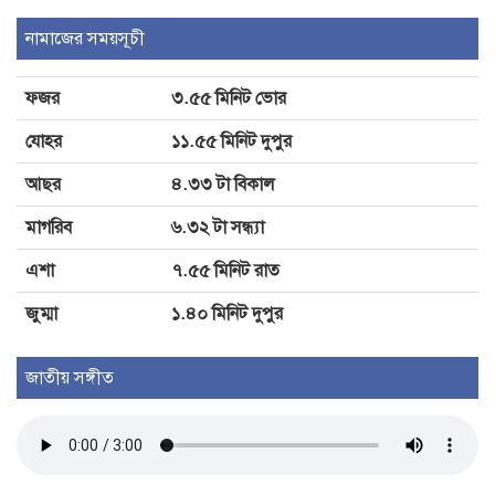
জুলাই গণঅভ্যুত্থানের দ্বিতীয় বর্ষপূর্তি
নামাজের সময়সূচী
উপলক্ষে শ্যামনগরে জামায়াতের গণমিছিল
ও সমাবেশ
ফজর
৩.৫৫ মিনিট ভোর
যোহর
১১.৫৫ মিনিট দুপুর
জুলাই গণঅভ্যুত্থান: চাঁদপুরে ১১ দলীয়
ঐক্যের গণমিছিল
আছর
৪.৩৩ টা বিকাল
মাগরিব
৬.৩২ টা সন্ধ্যা
এশা
৭.৫৫ মিনিট রাত
জুম্মা
১.৪০ মিনিট দুপুর
জাতীয় সঙ্গীত