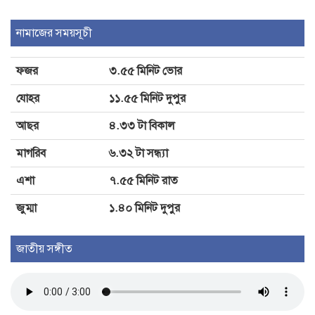
মাতারবাড়ি কয়লা বিদ্যুৎকেন্দ্র পরিদর্শন
করেছেন প্রধানমন্ত্রী
নামাজের সময়সূচী
ফজর
৩.৫৫ মিনিট ভোর
দাঁড়িয়ে থাকা ট্রাকে আরেক ট্রাকের ধাক্কা,
বাবা-ছেলেসহ নিহত ৩
যোহর
১১.৫৫ মিনিট দুপুর
আছর
৪.৩৩ টা বিকাল
মাগরিব
৬.৩২ টা সন্ধ্যা
এশা
৭.৫৫ মিনিট রাত
জুম্মা
১.৪০ মিনিট দুপুর
জাতীয় সঙ্গীত