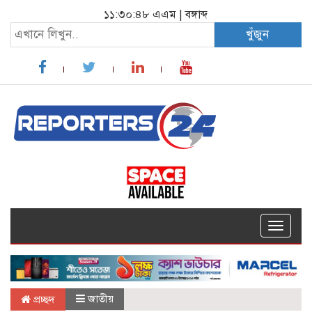
১১:৩০:৪৯ এএম
|
বঙ্গাব্দ
খুঁজুন
Toggle
navigat
জাতীয়
প্রচ্ছদ