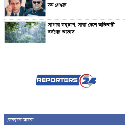
ডন গ্রেপ্তার
সাগরে লঘুচাপ, সারা দেশে অতিভারী
বর্ষণের আভাস
চাঁদপুরে স্বাস্থ্যমন্ত্রীর আকস্মিক সফর:
সিভিল সার্জনকে বদলির নির্দেশ
শরণখোলায় হামিম পরিবহনের ধাক্কায়
নিহত ১, আহত ৪
শেরপুরে মৃগী নদী থেকে অজ্ঞাত যুবকের
লাশ উদ্ধার, বেওয়ারিশ হিসেবে দাফন
ফেসবুকে আমরা...