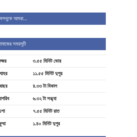
ফেসবুকে আমরা...
শৈলকুপায় সড়ক ও জনপথ বিভাগের
উচ্ছেদ অভিযান
নামাজের সময়সূচী
আদালতে মামলা পরিচালনার সময় মৃত্যু
চাঁদপুরের সাবেক বার সভাপতি রুহুল
ফজর
৩.৫৫ মিনিট ভোর
আমিনের
যোহর
১১.৫৫ মিনিট দুপুর
আছর
৪.৩৩ টা বিকাল
জিলাপিতে ক্ষতিকর রাসায়নিক,
াগরিব
৬.৩২ টা সন্ধ্যা
মেয়াদোত্তীর্ণ পণ্য: চাঁদপুরে ৩
প্রতিষ্ঠানকে জরিমানা
এশা
৭.৫৫ মিনিট রাত
ুম্মা
১.৪০ মিনিট দুপুর