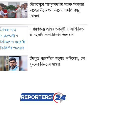
দৌলতপুরে আল্লারদর্গায় সড়ক সংস্কার
কাজের উদ্বোধন করলেন এমপি বাচ্চু
মোল্লা
নারায়ণগঞ্জে জামায়াতপন্থী ৭ অতিরিক্ত
ও সহকারী পিপি-জিপির পদত্যাগ
চাঁদপুরে প্রবাসীকে হত্যার অভিযোগ, চার
যুবকের বিরুদ্ধে মামলা
বাড়ির কেয়ারটেকারের বিরুদ্ধে শিশু ধর্ষণের
অভিযোগ
পঞ্চগড়ে ১১ দলীয় ঐক্যজোটের বিক্ষোভ
মিছিল ও স্মারকলিপি প্রদান