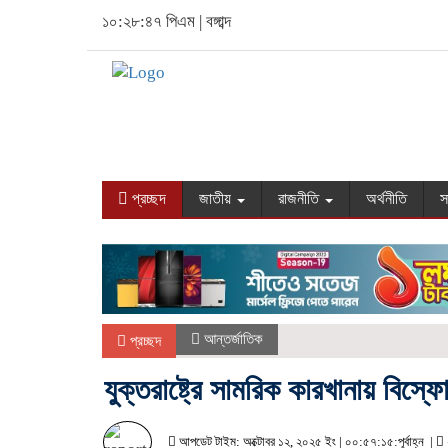
১০:২৮:৪৭ পিএম
|
বঙ্গাব্দ
প্রচ্ছদ
জাতীয়
রাজনীতি
অর্থনীতি
স
আন্তর্জাতিক
প্রচ্ছদ
যুক্তরাষ্ট্রে সামরিক কারখানায় বিস্
আপডেট টাইম: অক্টোবর ১২, ২০২৫ ইং | ০০:৫৭:১৫:পূর্বাহ্ন |