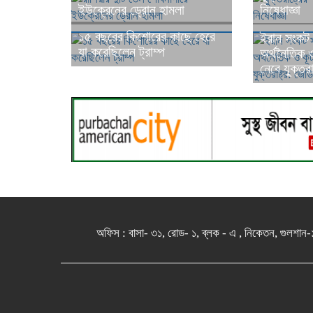
ইউক্রেনের ড্রোন হামলা
নিষেধাজ্ঞা
১৫ বছরের কিশোরের কাছে হেরে
ইরান সংকট 
যা করেছিলেন ট্রাম্প
অর্থনৈতিক 
নেবে যুক্তরাষ
অফিস : বাসা- ৩১, রোড- ১, ব্লক - এ , নিকেতন, 