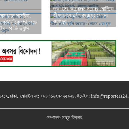
উত্তর কোরিয়া
তরুণদের আন্দোলন নরেন্দ্র মোদিকে
ভীষণভাবে দুর্বল করেছে: সোনম
সমাধানে সামরিক,
ওয়াংচুক
ও কূটনৈতিক পথ বেছে
্ট্র: জেডি ভ্যান্স
গুলশান-১২১২, ঢাকা, মোবাইল নং: +৮৮০১৬২৭০২৫৯২৪, ইমেইল: info@report
সম্পাদক: মাছুম বিল্লাহ