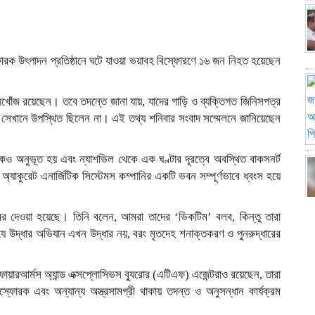
্ফোরক উৎপাদন প্রতিষ্ঠানে ঘটে যাওয়া ভয়াবহ বিস্ফোরণে ১৬ জন নিহত হয়েছেন
িখোঁজ রয়েছেন। তবে তদন্তে জানা যায়, যাদের গাড়ি ও ব্যক্তিগত জিনিসপত্র
য় সেখানে উপস্থিত ছিলেন না। এই তথ্য শনিবার সংবাদ সম্মেলনে জানিয়েছেন
েও অনুভূত হয় এবং ন্যাশভিল থেকে এক ঘণ্টার দূরত্বে অবস্থিত বাকসনর্ট
যাকুরেট এনার্জিটিক সিস্টেমস কম্পানির একটি ভবন সম্পূর্ণভাবে ধ্বংস হয়ে
র দেওয়া হয়েছে। তিনি বলেন, আমরা তাদের ‘ভিকটিম’ বলব, কিন্তু তারা
 উদ্ধার অভিযান এখন উদ্ধার নয়, বরং মৃতদেহ শনাক্তকরণ ও পুনরুদ্ধারের
য়ারআর্মস অ্যান্ড এক্সপ্লোসিভস ব্যুরোর (এটিএফ) এজেন্টরাও রয়েছেন, তারা
োরক এবং অন্যান্য অস্ত্রসামগ্রী থাকায় তদন্ত ও অনুসন্ধান কার্যক্রম