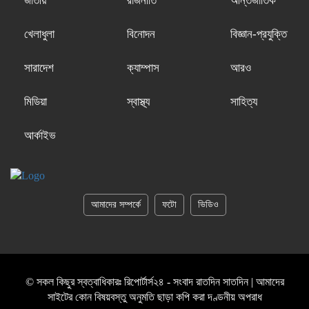
জাতীয়
রাজনীতি
আন্তর্জাতিক
খেলাধুলা
বিনোদন
বিজ্ঞান-প্রযুক্তি
সারাদেশ
ক্যাম্পাস
আরও
মিডিয়া
স্বাস্থ্য
সাহিত্য
আর্কাইভ
আমাদের সম্পর্কে
ফটো
ভিডিও
© সকল কিছুর স্বত্বাধিকারঃ রিপোর্টার্স২৪ - সংবাদ রাতদিন সাতদিন | আমাদের
সাইটের কোন বিষয়বস্তু অনুমতি ছাড়া কপি করা দণ্ডনীয় অপরাধ