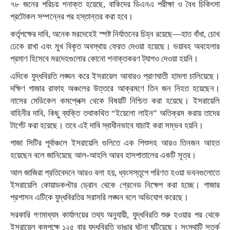
৭৮ জনের পরিচয় শনাক্ত হয়েছে, বাকিদের ডিএনএ পরীক্ষা ও বৈধ চিকিৎসা
প্রটোকল সম্পন্নের পর হস্তান্তর করা হবে।
কর্তৃপক্ষের দাবি, অনেক মরদেহেই স্পষ্ট নির্যাতনের চিহ্ন রয়েছে—হাত বাঁধা, চোখ
ঢেকে রাখা এবং মুখ বিকৃত অবস্থায় ফেরত দেওয়া হয়েছে। ভয়াবহ অবহেলার
প্রমাণ হিসেবে মরদেহগুলোর কোনো শনাক্তকরণ ট্যাগও দেওয়া হয়নি।
এদিকে যুদ্ধবিরতি লঙ্ঘন করে ইসরায়েল আবারও প্রাণঘাতী হামলা চালিয়েছে।
দক্ষিণ গাজার রাফাহ অঞ্চলের উত্তরে আক্রমণে তিন জন নিহত হয়েছেন।
নাসের মেডিকেল কমপ্লেক্স থেকে বিষয়টি নিশ্চিত করা হয়েছে। ইসরায়েলি
বাহিনীর দাবি, কিছু ব্যক্তি তথাকথিত “ইয়েলো লাইন” অতিক্রম করায় তাদের
টার্গেট করা হয়েছে। তবে এই দাবি স্বাধীনভাবে যাচাই করা সম্ভব হয়নি।
গাজা সিটির পূর্বাঞ্চলে ইসরায়েলি গুলিতে এক শিশুসহ আরও তিনজন আহত
হয়েছেন বলে জানিয়েছে আল-আহলি আরব হাসপাতালের একটি সূত্র।
আল জাজিরা প্রতিবেদনে আরও বলা হয়, ধ্বংসস্তূপে পরিণত হওয়া ভবনগুলোতে
ইসরায়েলি কোয়াডকপ্টার ড্রোন থেকে গ্রেনেড নিক্ষেপ করা হচ্ছে। গাজার
প্রশাসন এটিকে যুদ্ধবিরতির সরাসরি লঙ্ঘন বলে অভিযোগ করেছে।
সরকারি গণমাধ্যম কার্যালয়ের তথ্য অনুযায়ী, যুদ্ধবিরতি শুরু হওয়ার পর থেকে
ইসরায়েল কমপক্ষে ১২৫ বার যুদ্ধবিরতি ভাঙার ঘটনা ঘটিয়েছে। সংস্থাটি সতর্ক