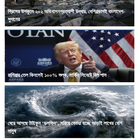
গ্রিসের উপকূলে ২০২ অভিবাসনপ্রত্যাশী উদ্ধার, বেশিরভাগই বাংলাদেশ-
সুদানের
রাশিয়ার তেল কিনলেই ১০০% শুল্ক, মার্কিন সিনেটে বিল পাস
ধেয়ে আসছে টাইফুন ‘ডলফিন’, সরিয়ে নেওয়া হচ্ছে আড়াই লাখের বেশি
মানুষ