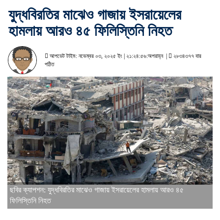
যুদ্ধবিরতির মাঝেও গাজায় ইসরায়েলের
হামলায় আরও ৪৫ ফিলিস্তিনি নিহত
আপডেট টাইম: নভেম্বর ০৩, ২০২৫ ইং | ২১:২৪:৫৬:অপরাহ্ন |
২৮৩৪৩৭৭ বার
পঠিত
ছবির ক্যাপশন: যুদ্ধবিরতির মাঝেও গাজায় ইসরায়েলের হামলায় আরও ৪৫
ফিলিস্তিনি নিহত