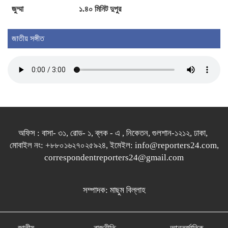
জুম্মা
১.৪০ মিনিট দুপুর
জাতীয় সঙ্গীত
অফিস : বাসা- ৩১, রোড- ১, ব্লক - এ , নিকেতন, গুলশান-১২১২, ঢাকা,
মোবাইল নং: +৮৮০১৬২৭০২৫৯২৪, ইমেইল: info@reporters24.com,
correspondentreporters24@gmail.com
সম্পাদক: মাছুম বিল্লাহ