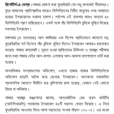
রিপোর্টার্স২৪ ডেস্ক :
গাজায় ঘোষণা করা যুদ্ধবিরতি যেন শুধু কাগজেই সীমাবদ্ধ।
যুদ্ধ থামানোর প্রতিশ্রুতির মাঝেও ফিলিস্তিনের নিরীহ মানুষের ওপর অব্যাহত
রয়েছে ইসরায়েলের ভয়াবহ হামলা। সর্বশেষ এই হামলায় আরও অন্তত ৪৫
ফিলিস্তিনি প্রাণ হারিয়েছেন। একই সঙ্গে পাঁচ ফিলিস্তিনি বন্দিকে মুক্তি দিয়েছে
দখলদার ইসরায়েল।
মঙ্গলবার (৪ নভেম্বর) আল জাজিরার এক বিশেষ প্রতিবেদনে জানানো হয়,
যুদ্ধবিরতির শর্ত হিসেবে পাঁচ বন্দিকে মুক্তি দিলেও ইসরায়েল আবারও রক্তাক্ত
করেছে গাজার রাস্তাঘাট। মুক্ত হওয়া ব্যক্তিদের চিকিৎসা ও স্বাস্থ্য পরীক্ষার
জন্য মধ্য গাজার দেইর আল-বালাহ এলাকার আল-আকসা হাসপাতালে ভর্তি করা
হয়েছে।
মানবাধিকার সংস্থাগুলোর অভিযোগ, এখনো হাজার হাজার ফিলিস্তিনিকে
অভিযোগ ছাড়াই আটক করে রেখেছে ইসরায়েল। অনেককে তথাকথিত
প্রশাসনিক আদেশে দীর্ঘদিন ধরে বন্দিশালায় রাখা হয়েছে, যেখানে নেই কোনো
বিচার বা অধিকার।
গাজার স্বাস্থ্য মন্ত্রণালয় জানায়, আন্তর্জাতিক রেড ক্রস কমিটির
(আইসিআরসি) সহায়তায় ইসরায়েল ৪৫টি মরদেহ ফেরত দিয়েছে। এ নিয়ে
যুদ্ধবিরতির আওতায় ফিরে আসা মরদেহের সংখ্যা দাঁড়াল ২৭০–এ। এর মধ্যে