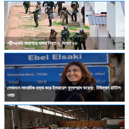
শ্রীলঙ্কার কারাগারে দাঙ্গায় নিহত ৩, আহত ২৩
লেবাননে সাংবাদিক হত্যা করে ইসরায়েল যুদ্ধাপরাধ করেছে: হিউম্যান রাইটস
ওয়াচ