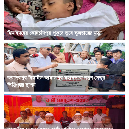
ঝিনাইদহের কোটচাঁদপুর পুকুরে ডুবে স্কুলছাত্রের মৃত্যু
জয়দেবপুর-টাঙ্গাইল-জামালপুর মহাসড়কে নতুন সেতুর
ভিত্তিপ্রস্তর স্থাপন