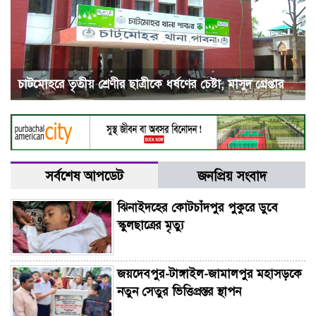
চাটমোহরে তৃতীয় শ্রেণীর ছাত্রীকে ধর্ষণের চেষ্টা, মাসুদ গ্রেপ্তার
সর্বশেষ আপডেট
জনপ্রিয় সংবাদ
ঝিনাইদহের কোটচাঁদপুর পুকুরে ডুবে
স্কুলছাত্রের মৃত্যু
জয়দেবপুর-টাঙ্গাইল-জামালপুর মহাসড়কে
নতুন সেতুর ভিত্তিপ্রস্তর স্থাপন