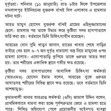
দুর্বৃত্তরা। শনিবার (১০ জানুয়ারি) রাত ৮টার দিকে উপজেলার
নন্দলালপুর ইউনিয়নের বুজরুক বাঁখই বিল এলাকায় এ হামলার
ঘটনা ঘটে।
আহত মামুন হোসেন বুজরুক বাঁখই গ্রামের ওহিদুজ্জামানের
ছেলে। হামলার পর তাকে উদ্ধার করে কুষ্টিয়া সদর হাসপাতালে
ভর্তি করা হয়। বর্তমানে তিনি চিকিৎসাধীন রয়েছেন।
আহতের বোন সুমি খাতুন জানান, রাতের খাবার শেষে বাড়ির
বাইরে বের হলে ৬–৭ জন দুর্বৃত্ত ধারালো অস্ত্র নিয়ে মামুনের ওপর
হামলা চালায়। এলোপাতাড়ি কুপিয়ে তাকে গুরুতর আহত করা
হয়। তার শরীরের একাধিক স্থানে গভীর ক্ষত রয়েছে।
কুষ্টিয়া সদর হাসপাতালের আবাসিক চিকিৎসা কর্মকর্তা
(আরএমও) হোসেন ইমাম বলেন, আহতের বুকে গুরুতর
আঘাতসহ শরীরের বিভিন্ন স্থানে ক্ষত রয়েছে। তবে বর্তমানে তিনি
আশঙ্কামুক্ত।
কুমারখালী থানার ভারপ্রাপ্ত কর্মকর্তা (ওসি) জামাল উদ্দিন বলেন,
প্রাথমিকভাবে ধারণা করা হচ্ছে পূর্বশত্রুতার জেরে এ হামলা হতে
পারে। লিখিত অভিযোগ পেলে প্রয়োজনীয় আইনগত ব্যবস্থা