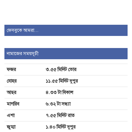
কাঁচামরিচের কেজিতে কমেছে ১৫০ টাকা,
উচ্চমূল্যেই বিক্রি হচ্ছে মুরগি ও অধিকাংশ
ফেসবুকে আমরা...
সবজি
এক হাজার টাকার জেরে তুরাগে যুবককে
নামাজের সময়সূচী
পিটিয়ে হত্যার অভিযোগ
ফজর
৩.৫৫ মিনিট ভোর
পল্লবীতে দুর্বৃত্তের গুলিতে নারীসহ আহত ২
যোহর
১১.৫৫ মিনিট দুপুর
আছর
৪.৩৩ টা বিকাল
মাগরিব
৬.৩২ টা সন্ধ্যা
এশা
৭.৫৫ মিনিট রাত
জুম্মা
১.৪০ মিনিট দুপুর