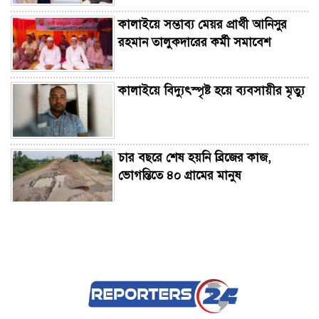
কালাইয়ে সম্ভাব্য মেয়র প্রার্থী আনিসুর
রহমান তালুকদারের কর্মী সমাবেশ
কালাইয়ে বিদ্যুৎস্পৃষ্ট হয়ে ব্যবসায়ীর মৃত্যু
চার বছরে শেষ হয়নি ব্রিজের কাজ,
ভোগন্তিতে ৪০ গ্রামের মানুষ
চাটমোহরে তৃতীয় শ্রেণীর ছাত্রীকে ধর্ষণের
চেষ্টা, মাসুদ গ্রেপ্তার
লক্ষ্মীপুর জেলা পরিষদ প্রশাসকের সুস্থতা
কামনায় দোয়া অনুষ্ঠিত