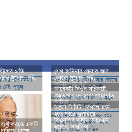
ীগের প্রতি
শেখ হাসিনার ফেরার আর
য়ার সুযোগ নেই:
কোনো সুযোগ নেই:
পানিসম্পদ মন্ত্রী
আরেকটা বিপ্লব সন্নিকটে,
প্রস্তুত থাকতে হবে: জামায়াত
আমির
ডকুমেন্টারিটা দেখলে মনে
হতে পারে জুলাইয়ে
বিএনপির দলীয় অভ্যুত্থান
ব্যর্থ করতে একটি
হয়েছে: সারজিস
ত চালিয়ে যাচ্ছে: