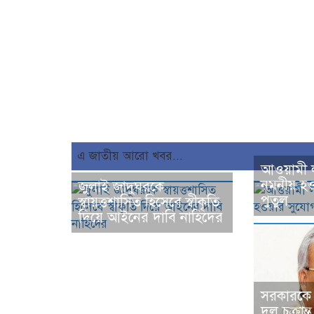
এ জাতীয় আরো খবর...
আওয়ামী ল
নমনীয় হও
জুলাই জাদুঘরকে
পুতুল
স্বায়ত্তশাসিত হিসেবে স্বীকৃতি
দিয়ে আইনের দাবি নাহিদের
সরকারকে 
দল চক্রান্