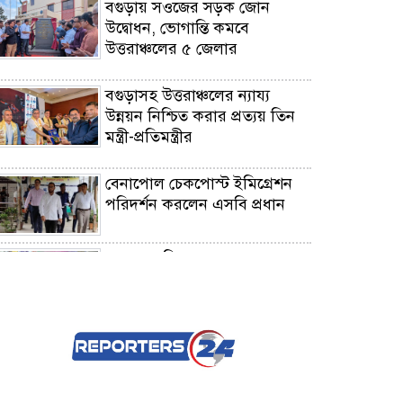
বগুড়ায় সওজের সড়ক জোন
উদ্বোধন, ভোগান্তি কমবে
উত্তরাঞ্চলের ৫ জেলার
বগুড়াসহ উত্তরাঞ্চলের ন্যায্য
উন্নয়ন নিশ্চিত করার প্রত্যয় তিন
মন্ত্রী-প্রতিমন্ত্রীর
বেনাপোল চেকপোস্ট ইমিগ্রেশন
পরিদর্শন করলেন এসবি প্রধান
৭ দফা দাবি বাস্তবায়নের লক্ষ্যে
শরীয়তপুর জেলা দলিল লেখক
সমিতির মতবিনিময় সভা
যশোর হাসপাতালে স্বাস্থ্য
মন্ত্রণালয়ের যুগ্ম সচিবের আকস্মিক
পরিদর্শন