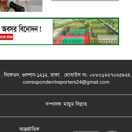
- এ , নিকেতন, গুলশান-১২১২, ঢাকা, মোবাইল নং: +৮৮০১৬২৭০২৫৯২
correspondentreporters24@gmail.com
সম্পাদক: মাছুম বিল্লাহ
আন্তর্জাতিক