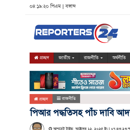
০৪:১৯:২১ পিএম
|
বঙ্গাব্দ
প্রচ্ছদ
জাতীয়
রাজনীতি
অর্থনীতি
রাজনীতি
প্রচ্ছদ
পিআর পদ্ধতিসহ পাঁচ দাবি আদা
আপডেট টাইম: অক্টোবর ১২, ২০২৫ ইং | ০৭:৪৩:২৩:পূর্