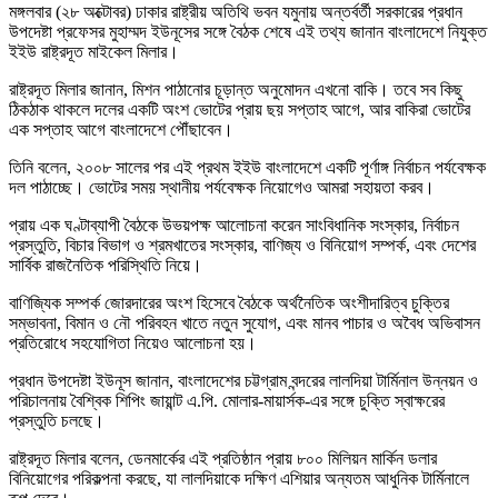
মঙ্গলবার (২৮ অক্টোবর) ঢাকার রাষ্ট্রীয় অতিথি ভবন যমুনায় অন্তর্বর্তী সরকারের প্রধান
উপদেষ্টা প্রফেসর মুহাম্মদ ইউনূসের সঙ্গে বৈঠক শেষে এই তথ্য জানান বাংলাদেশে নিযুক্ত
ইইউ রাষ্ট্রদূত মাইকেল মিলার।
রাষ্ট্রদূত মিলার জানান, মিশন পাঠানোর চূড়ান্ত অনুমোদন এখনো বাকি। তবে সব কিছু
ঠিকঠাক থাকলে দলের একটি অংশ ভোটের প্রায় ছয় সপ্তাহ আগে, আর বাকিরা ভোটের
এক সপ্তাহ আগে বাংলাদেশে পৌঁছাবেন।
তিনি বলেন, ২০০৮ সালের পর এই প্রথম ইইউ বাংলাদেশে একটি পূর্ণাঙ্গ নির্বাচন পর্যবেক্ষক
দল পাঠাচ্ছে। ভোটের সময় স্থানীয় পর্যবেক্ষক নিয়োগেও আমরা সহায়তা করব।
প্রায় এক ঘণ্টাব্যাপী বৈঠকে উভয়পক্ষ আলোচনা করেন সাংবিধানিক সংস্কার, নির্বাচন
প্রস্তুতি, বিচার বিভাগ ও শ্রমখাতের সংস্কার, বাণিজ্য ও বিনিয়োগ সম্পর্ক, এবং দেশের
সার্বিক রাজনৈতিক পরিস্থিতি নিয়ে।
বাণিজ্যিক সম্পর্ক জোরদারের অংশ হিসেবে বৈঠকে অর্থনৈতিক অংশীদারিত্ব চুক্তির
সম্ভাবনা, বিমান ও নৌ পরিবহন খাতে নতুন সুযোগ, এবং মানব পাচার ও অবৈধ অভিবাসন
প্রতিরোধে সহযোগিতা নিয়েও আলোচনা হয়।
প্রধান উপদেষ্টা ইউনূস জানান, বাংলাদেশের চট্টগ্রাম বন্দরের লালদিয়া টার্মিনাল উন্নয়ন ও
পরিচালনায় বৈশ্বিক শিপিং জায়ান্ট এ.পি. মোলার-মায়ার্সক-এর সঙ্গে চুক্তি স্বাক্ষরের
প্রস্তুতি চলছে।
রাষ্ট্রদূত মিলার বলেন, ডেনমার্কের এই প্রতিষ্ঠান প্রায় ৮০০ মিলিয়ন মার্কিন ডলার
বিনিয়োগের পরিকল্পনা করছে, যা লালদিয়াকে দক্ষিণ এশিয়ার অন্যতম আধুনিক টার্মিনালে