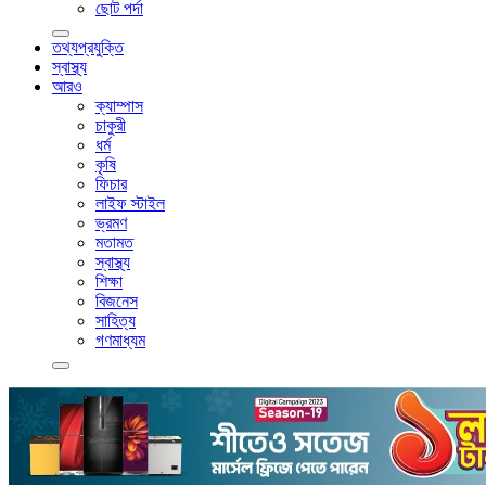
ছোট পর্দা
তথ্যপ্রযুক্তি
স্বাস্থ্য
আরও
ক্যাম্পাস
চাকুরী
ধর্ম
কৃষি
ফিচার
লাইফ স্টাইল
ভ্রমণ
মতামত
স্বাস্থ্য
শিক্ষা
বিজনেস
সাহিত্য
গণমাধ্যম