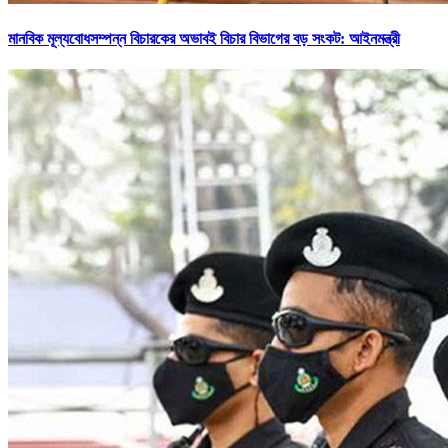
মানবিক মূল্যবোধসম্পন্ন বিচারকের অভাবই বিচার বিভাগের বড় সংকট: আইনমন্ত্রী