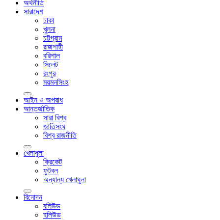
অর্থনীতি
সারাদেশ
ঢাকা
খুলনা
চট্টগ্রাম
রাজশাহী
বরিশাল
সিলেট
রংপুর
ময়মনসিংহ
আইন ও অপরাধ
আন্তর্জাতিক
সারা বিশ্ব
জাতিসংঘ
বিশ্ব রাজনীতি
খেলাধুলা
ক্রিকেট
ফুটবল
অন্যান্য খেলাধুলা
বিনোদন
বলিউড
হলিউড