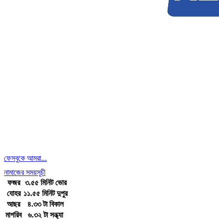
ফেসবুকে আমরা...
নামাজের সময়সূচী
ফজর
৩.৫৫ মিনিট ভোর
যোহর
১১.৫৫ মিনিট দুপুর
আছর
৪.৩৩ টা বিকাল
মাগরিব
৬.৩২ টা সন্ধ্যা