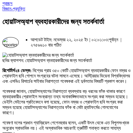
প্রচ্ছদ
বিজ্ঞান-প্রযুক্তি
হোয়াটসঅ্যাপ ব্যবহারকারীদের জন্য সতর্কবার্তা
আপডেট টাইম: নভেম্বর ২২, ২০২৫ ইং | ০২:০১:০৩:পূর্বাহ্ন |
২৭৫৬৬১০ বার পঠিত
ছবির ক্যাপশন: হোয়াটসঅ্যাপ ব্যবহারকারীদের জন্য সতর্কবার্তা
রিপোর্টার্স২৪ ডেস্ক:
বিশ্বের প্রায় ৩৫০ কোটি হোয়াটসঅ্যাপ ব্যবহারকারীর ফোন নম্বর ও
প্রোফাইল ছবি গোপনে সংগ্রহের ঘটনা সামনে এসেছে। অস্ট্রিয়ার ভিয়েনা বিশ্ববিদ্যালয়
এবং এসবিএ রিসার্চের সাইবার নিরাপত্তা গবেষকরা এই দুর্বলতার বিষয়টি প্রকাশ করেন।
গবেষকরা জানান, হোয়াটসঅ্যাপের নিরাপত্তা ব্যবস্থায় বড় ধরনের ফাঁক থাকার কারণে
ব্যবহারকারীর প্রোফাইল সংক্রান্ত তথ্য অনাকাঙ্ক্ষিতভাবে সংগ্রহ করা সম্ভব হয়েছে।
ডেইলি মেইলের প্রতিবেদনে বলা হয়েছে, ফোন নম্বর ও প্রোফাইল ছবি সংগ্রহ করা
সম্ভব হয়েছে হোয়াটসঅ্যাপের নিরাপত্তার ফাঁক বা মেটা প্ল্যাটফর্মের গোলযোগের
কারণে।
গবেষণা দলের প্রধান গ্যাব্রিয়েল গেগেনহুবার বলেন, একটি উৎস থেকে এত বিপুলসংখ্যক
অনুরোধ স্বাভাবিক নয়। এই অস্বাভাবিক আচরণই ত্রুটিটি শনাক্ত করতে সাহায্য