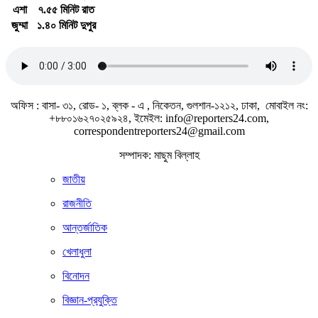
এশা
৭.৫৫ মিনিট রাত
জুম্মা
১.৪০ মিনিট দুপুর
জাতীয় সঙ্গীত
অফিস : বাসা- ৩১, রোড- ১, ব্লক - এ , নিকেতন, গুলশান-১২১২, ঢাকা, মোবাইল নং:
+৮৮০১৬২৭০২৫৯২৪, ইমেইল: info@reporters24.com,
correspondentreporters24@gmail.com
সম্পাদক: মাছুম বিল্লাহ
জাতীয়
রাজনীতি
আন্তর্জাতিক
খেলাধুলা
বিনোদন
বিজ্ঞান-প্রযুক্তি