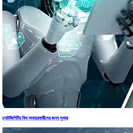
চ্যাটজিপিটির ফ্রি ব্যবহারকারীদের জন্য সুখবর