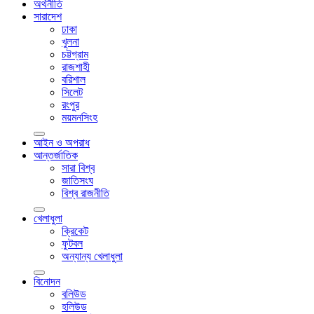
অর্থনীতি
সারাদেশ
ঢাকা
খুলনা
চট্টগ্রাম
রাজশাহী
বরিশাল
সিলেট
রংপুর
ময়মনসিংহ
আইন ও অপরাধ
আন্তর্জাতিক
সারা বিশ্ব
জাতিসংঘ
বিশ্ব রাজনীতি
খেলাধুলা
ক্রিকেট
ফুটবল
অন্যান্য খেলাধুলা
বিনোদন
বলিউড
হলিউড