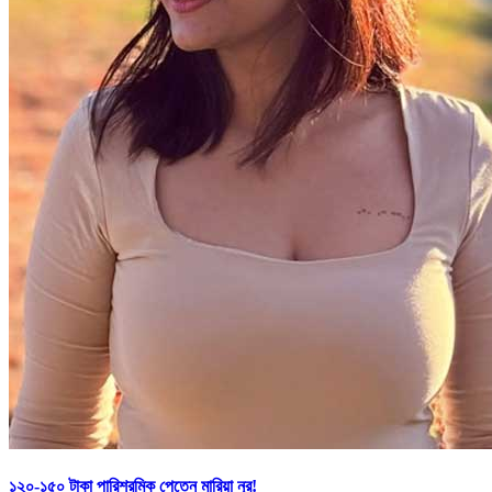
১২০-১৫০ টাকা পারিশ্রমিক পেতেন মারিয়া নূর!