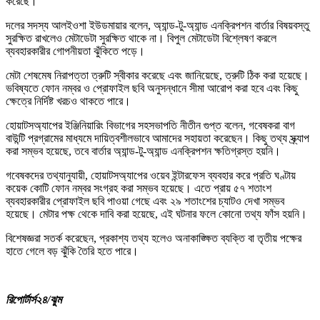
করেছে।
দলের সদস্য আলইওশা ইউডমায়ার বলেন, অ্যান্ড-টু-অ্যান্ড এনক্রিপশন বার্তার বিষয়বস্তু
সুরক্ষিত রাখলেও মেটাডেটা সুরক্ষিত থাকে না। বিপুল মেটাডেটা বিশ্লেষণ করলে
ব্যবহারকারীর গোপনীয়তা ঝুঁকিতে পড়ে।
মেটা শেষমেষ নিরাপত্তা ত্রুটি স্বীকার করেছে এবং জানিয়েছে, ত্রুটি ঠিক করা হয়েছে।
ভবিষ্যতে ফোন নম্বর ও প্রোফাইল ছবি অনুসন্ধানে সীমা আরোপ করা হবে এবং কিছু
ক্ষেত্রে নির্দিষ্ট খরচও থাকতে পারে।
হোয়াটসঅ্যাপের ইঞ্জিনিয়ারিং বিভাগের সহসভাপতি নীতীন গুপ্ত বলেন, গবেষকরা বাগ
বাউন্টি প্রগ্রামের মাধ্যমে দায়িত্বশীলভাবে আমাদের সহায়তা করেছেন। কিছু তথ্য স্ক্র্যাপ
করা সম্ভব হয়েছে, তবে বার্তার অ্যান্ড-টু-অ্যান্ড এনক্রিপশন ক্ষতিগ্রস্ত হয়নি।
গবেষকদের তথ্যানুযায়ী, হোয়াটসঅ্যাপের ওয়েব ইন্টারফেস ব্যবহার করে প্রতি ঘণ্টায়
কয়েক কোটি ফোন নম্বর সংগ্রহ করা সম্ভব হয়েছে। এতে প্রায় ৫৭ শতাংশ
ব্যবহারকারীর প্রোফাইল ছবি পাওয়া গেছে এবং ২৯ শতাংশের চ্যাটও দেখা সম্ভব
হয়েছে। মেটার পক্ষ থেকে দাবি করা হয়েছে, এই ঘটনার ফলে কোনো তথ্য ফাঁস হয়নি।
বিশেষজ্ঞরা সতর্ক করেছেন, প্রকাশ্য তথ্য হলেও অনাকাঙ্ক্ষিত ব্যক্তি বা তৃতীয় পক্ষের
হাতে গেলে বড় ঝুঁকি তৈরি হতে পারে।
রিপোর্টার্স২৪/ঝুম