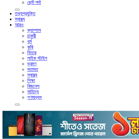
ছোট পর্দা
তথ্যপ্রযুক্তি
স্বাস্থ্য
আরও
ক্যাম্পাস
চাকুরী
ধর্ম
কৃষি
ফিচার
লাইফ স্টাইল
ভ্রমণ
মতামত
স্বাস্থ্য
শিক্ষা
বিজনেস
সাহিত্য
গণমাধ্যম