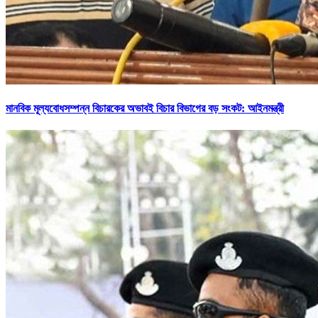
মানবিক মূল্যবোধসম্পন্ন বিচারকের অভাবই বিচার বিভাগের বড় সংকট: আইনমন্ত্রী