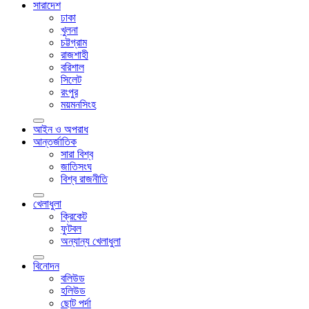
সারাদেশ
ঢাকা
খুলনা
চট্টগ্রাম
রাজশাহী
বরিশাল
সিলেট
রংপুর
ময়মনসিংহ
আইন ও অপরাধ
আন্তর্জাতিক
সারা বিশ্ব
জাতিসংঘ
বিশ্ব রাজনীতি
খেলাধুলা
ক্রিকেট
ফুটবল
অন্যান্য খেলাধুলা
বিনোদন
বলিউড
হলিউড
ছোট পর্দা