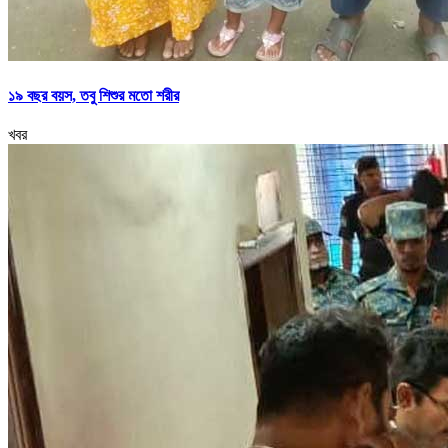
১৯ বছর বয়স, তবু শিশুর মতো শরীর
খবর