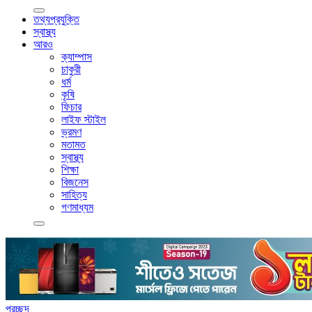
তথ্যপ্রযুক্তি
স্বাস্থ্য
আরও
ক্যাম্পাস
চাকুরী
ধর্ম
কৃষি
ফিচার
লাইফ স্টাইল
ভ্রমণ
মতামত
স্বাস্থ্য
শিক্ষা
বিজনেস
সাহিত্য
গণমাধ্যম
প্রচ্ছদ