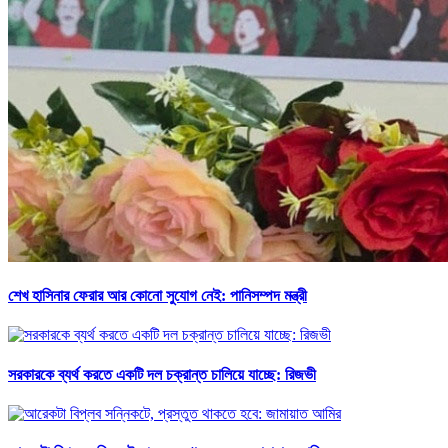
শেখ হাসিনার ফেরার আর কোনো সুযোগ নেই: পানিসম্পদ মন্ত্রী
সরকারকে ব্যর্থ করতে একটি দল চক্রান্ত চালিয়ে যাচ্ছে: রিজভী