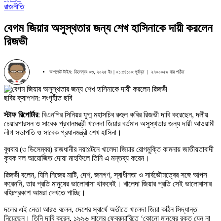
রাজনীতি
বেগম জিয়ার অসুস্থতার জন্য শেখ হাসিনাকে দায়ী করলেন
রিজভী
আপডেট টাইম: ডিসেম্বর ০৩, ২০২৫ ইং | ০১:৫৪:০০:পূর্বাহ্ন |
২৭০০০৫৯ বার পঠিত
ছবির ক্যাপশন: সংগৃহীত ছবি
স্টাফ রিপোর্টার
: বিএনপির সিনিয়র যুগ্ম মহাসচিব রুহুল কবির রিজভী দাবি করেছেন, দলীয়
চেয়ারপারসন ও সাবেক প্রধানমন্ত্রী খালেদা জিয়ার বর্তমান অসুস্থতার জন্য দায়ী আওয়ামী
লীগ সভাপতি ও সাবেক প্রধানমন্ত্রী শেখ হাসিনা।
বুধবার (৩ ডিসেম্বর) রাজধানীর নয়াপল্টনে খালেদা জিয়ার রোগমুক্তি কামনায় জাতীয়তাবাদী
কৃষক দল আয়োজিত দোয়া মাহফিলে তিনি এ মন্তব্য করেন।
রিজভী বলেন, যিনি নিজের মাটি, দেশ, জনগণ, স্বাধীনতা ও সার্বভৌমত্বের সঙ্গে আপস
করেননি, তার প্রতি মানুষের ভালোবাসা থাকবেই। খালেদা জিয়ার প্রতি সেই ভালোবাসার
বহিঃপ্রকাশ আমরা দেখতে পাচ্ছি।
দলের এই নেতা আরও বলেন, দেশের স্বার্থে অতীতে খালেদা জিয়া কঠিন সিদ্ধান্ত
নিয়েছেন। তিনি দাবি করেন, ১৯৯৬ সালের ফেব্রুয়ারিতে ‘কোনো মানুষের রক্ত যেন না