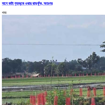
সাপে কাটা গৃহবধূকে ওঝার ঝাড়ফুঁক, অতঃপর
খবর