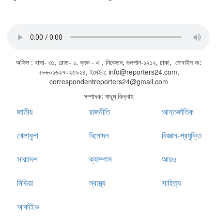
জাতীয় সঙ্গীত
অফিস : বাসা- ৩১, রোড- ১, ব্লক - এ , নিকেতন, গুলশান-১২১২, ঢাকা, মোবাইল নং:
+৮৮০১৬২৭০২৫৯২৪, ইমেইল: info@reporters24.com,
correspondentreporters24@gmail.com
সম্পাদক: মাছুম বিল্লাহ
জাতীয়
রাজনীতি
আন্তর্জাতিক
খেলাধুলা
বিনোদন
বিজ্ঞান-প্রযুক্তি
সারাদেশ
ক্যাম্পাস
আরও
মিডিয়া
স্বাস্থ্য
সাহিত্য
আর্কাইভ