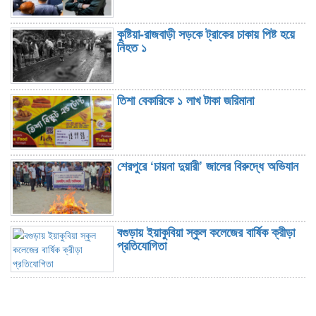
কুষ্টিয়া-রাজবাড়ী সড়কে ট্রাকের চাকায় পিষ্ট হয়ে
নিহত ১
তিশা বেকারিকে ১ লাখ টাকা জরিমানা
শেরপুরে ‘চায়না দুয়ারী’ জালের বিরুদ্ধে অভিযান
বগুড়ায় ইয়াকুবিয়া স্কুল কলেজের বার্ষিক ক্রীড়া
প্রতিযোগিতা
বিটিএসএফ-এর ৮ম প্রতিষ্ঠাবার্ষিকী উপলক্ষে
সদস্য সংগ্রহ ও রেজিস্ট্রেশন কর্মসূচির
উদ্বোধন