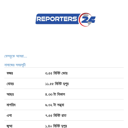
ট্রাম্পের বিরুদ্ধে ফের সরব গ্র্যামিজয়ী এই
গায়িকা
কনসার্টে অপ্রীতিকর ঘটনার সম্মুখীন হাসান
শেখ হাসিনাকে ভারত এই সুযোগ কেন দিল?
ফেসবুকে আমরা...
নামাজের সময়সূচী
ফজর
৩.৫৫ মিনিট ভোর
রাশিয়ার দুটি তেল শোধনাগারে ইউক্রেনের ড্রোন
যোহর
১১.৫৫ মিনিট দুপুর
হামলা
আছর
৪.৩৩ টা বিকাল
মাগরিব
৬.৩২ টা সন্ধ্যা
এশা
৭.৫৫ মিনিট রাত
জুম্মা
১.৪০ মিনিট দুপুর