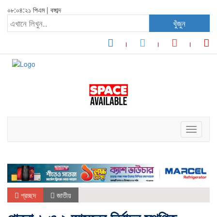
০৮:০৪:২১ পিএম
|
বঙ্গাব্দ
খুঁজুন
Toggle
navigati
প্রচ্ছদ
জাতীয়