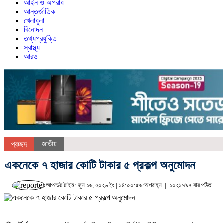
আইন ও অপরাধ
আন্তর্জাতিক
খেলাধুলা
বিনোদন
তথ্যপ্রযুক্তি
স্বাস্থ্য
আরও
জাতীয়
প্রচ্ছদ
একনেকে ৭ হাজার কোটি টাকার ৫ প্রকল্প অনুমোদন
আপডেট টাইম: জুন ১৬, ২০২৬ ইং | ১৪:০০:৫৬:অপরাহ্ন |
১০২১৭৯৭ বার পঠিত