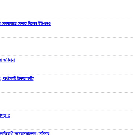
ারি কোষাগারে ফেরত দিলেন ইউএনও
া জরিমানা
অর্ধকোটি টাকার ক্ষতি
াস্ত-৩
মাদকবিরোধী সচেতনতামূলক সেমিনার