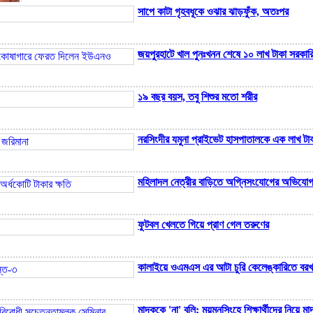
সাপে কাটা গৃহবধূকে ওঝার ঝাড়ফুঁক, অতঃপর
জয়পুরহাটে খাল পুনঃখনন শেষে ১০ লাখ টাকা সরক
গাংনী সীমান্তে ৫ জনকে পুশইনের চেষ্টা, বিজিবির প্রতিরোধে ব্যর্থ বিএসএফ
১৯ বছর বয়স, তবু শিশুর মতো শরীর
নরসিংদীর যমুনা প্রাইভেট হাসপাতালকে এক লাখ টাক
মহিলাদল নেত্রীর বাড়িতে অগ্নিসংযোগের অভিযোগ, 
ফুটবল খেলতে গিয়ে প্রাণ গেল তরুণের
গণমাধ্যম এখনো প্রকৃত অর্থে স্বাধীন নয়: বাগেরহাটে ডা. শফিকুর রহমান
কালাইয়ে ওএমএস এর আটা চুরি কেলেঙ্কারিতে বরখ
ইয়াবা কারবারিদের নতুন তালিকা হবে: স্বরাষ্ট্রমন্ত্রী
মাদককে 'না' বলি; ময়মনসিংহে শিক্ষার্থীদের নিয়ে 