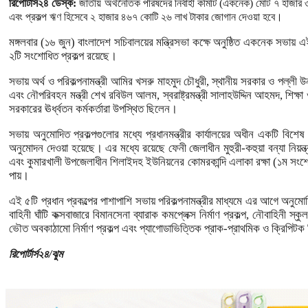
রিপোর্টার্স২৪ ডেস্ক:
জাতীয় অর্থনৈতিক পরিষদের নির্বাহী কমিটি (একনেক) মোট ৭ হাজার
এবং প্রকল্প ঋণ হিসেবে ২ হাজার ৪৬৭ কোটি ২৬ লাখ টাকার জোগান দেওয়া হবে।
মঙ্গলবার (১৬ জুন) বাংলাদেশ সচিবালয়ের মন্ত্রিসভা কক্ষে অনুষ্ঠিত একনেক সভায়
২টি সংশোধিত প্রকল্প রয়েছে।
সভায় অর্থ ও পরিকল্পনামন্ত্রী আমির খসরু মাহমুদ চৌধুরী, স্থানীয় সরকার ও পল্লী উন্
এবং নৌপরিবহন মন্ত্রী শেখ রবিউল আলম, স্বরাষ্ট্রমন্ত্রী সালাহউদ্দিন আহমদ, শিক্ষা
সরকারের ঊর্ধ্বতন কর্মকর্তারা উপস্থিত ছিলেন।
সভায় অনুমোদিত প্রকল্পগুলোর মধ্যে প্রধানমন্ত্রীর কার্যালয়ের অধীন একটি বিশেষ 
অনুমোদন দেওয়া হয়েছে। এর মধ্যে রয়েছে ফেনী জেলাধীন মুহুরী-কহুয়া বন্যা নিয়ন্ত্র
এবং কুমারখালী উপজেলাধীন শিলাইদহ ইউনিয়নের কোমরকান্দি এলাকা রক্ষা (১ম সংশ
পায়।
এই ৫টি প্রধান প্রকল্পের পাশাপাশি সভায় পরিকল্পনামন্ত্রীর মাধ্যমে এর আগে অন
বাহিনী ঘাঁটি কক্সবাজারে বিমানসেনা ব্যারাক কমপ্লেক্স নির্মাণ প্রকল্প, নৌবাহিনী
ভৌত অবকাঠামো নির্মাণ প্রকল্প এবং প্যাগোডাভিত্তিক প্রাক-প্রাথমিক ও ক্রিপিটক শিক্ষ
রিপোর্টার্স২৪/ঝুম