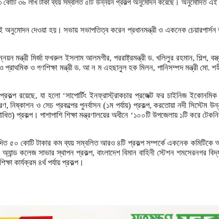
 ৩ কোটি ৩৬ লাখ টাকা ব্যয় সম্বলিত ৫টি উন্নয়ন প্রকল্প অনুমোদন করেছে। অনুমোদিত এই
 এই অনুমোদন দেওয়া হয়। সভায় সভাপতিত্ব করেন প্রধানমন্ত্রী ও একনেক চেয়ারপার্সন 
নয়ন মন্ত্রী মির্জা ফখরুল ইসলাম আলমগীর, পররাষ্ট্রমন্ত্রী ড. খলিলুর রহমান, শিল্প, বস্
 ও প্রাথমিক ও গণশিক্ষা মন্ত্রী ড. আ ন ম এহছানুল হক মিলন, পানিসম্পদ মন্ত্রী মো. শহী
প্রকল্প রয়েছে, যা হলো ‘সাপোর্টিং ইনফ্রাস্ট্রাকচার প্রজেক্ট ফর চাইনিজ ইকোনমিক অ্
ণ, নিষ্কাশন ও সেচ প্রকল্পের পুনর্বাসন (১ম পর্যায়) প্রকল্প, করতোয়া নদী সিস্টেম উন
োধিত) প্রকল্প। পাশাপাশি শিক্ষা মন্ত্রণালয়ের অধীনে ‘১০০টি উপজেলায় ১টি করে টে
ুমোদিত ৫০ কোটি টাকার কম ব্যয় সম্বলিত আরও ৪টি প্রকল্প সম্পর্কে একনেক কমিটিকে 
 স্কুল অ্যান্ড কলেজ সাভার স্থাপন প্রকল্প, বাংলাদেশ বিমান বাহিনী স্টেশন শমসেরনগর ব
া কার্যক্রম ৪র্থ পর্যায় প্রকল্প।