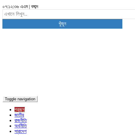
০৭:১২:৩৭ এএম
|
বঙ্গাব্দ
খুঁজুন
Toggle navigation
প্রচ্ছদ
জাতীয়
রাজনীতি
অর্থনীতি
সারাদেশ