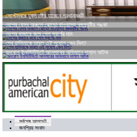
সেপ্টেম্বরে যুক্তরাষ্ট্র যাচ্ছেন প্রধানমন্ত্রী
দেশের যেসব অঞ্চলে ঝোড়ো হাওয়াসহ বজ্রবৃষ্টির শঙ্কা
দেশের বাজারে কমে গেল স্বর্ণের দাম
শেখ হাসিনাকে ভারত এই সুযোগ কেন দিল?
হৃদরোগ ইনস্টিটিউটে আনসারের অভিযানে দালাল আটক
সর্বশেষ আপডেট
জনপ্রিয় সংবাদ