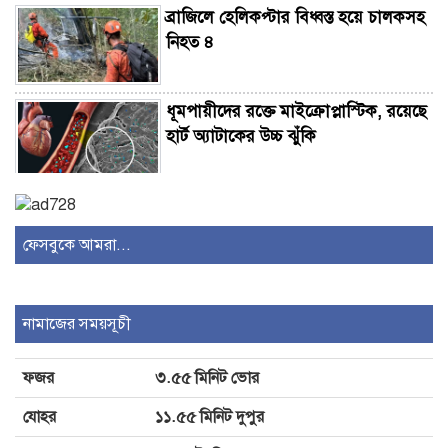
ব্রাজিলে হেলিকপ্টার বিধ্বস্ত হয়ে চালকসহ
নিহত ৪
ধূমপায়ীদের রক্তে মাইক্রোপ্লাস্টিক, রয়েছে
হার্ট অ্যাটাকের উচ্চ ঝুঁকি
মহেশখালীর মাতারবাড়ি পৌঁছেছেন
প্রধানমন্ত্রী
ফেসবুকে আমরা...
কুলাউড়া সীমান্তে বিএসএফের গুলিতে
বাংলাদেশি যুবক নিহত
নামাজের সময়সূচী
ফজর
৩.৫৫ মিনিট ভোর
পরীক্ষক নিয়োগে অনিয়মের অভিযোগ
‘ভিত্তিহীন’: ঢাকা বোর্ড
যোহর
১১.৫৫ মিনিট দুপুর