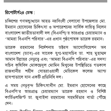
রিপোর্টার্স২৪ ডেস্ক :
চব্বিশের গণঅভ্যুত্থানে আহত নরসিংদী বেলাবো উপজেলার মো.
ইমরান হোসেনের চিকিৎসা ও অপারেশনের সার্বিক দায়িত্ব নিলেন
বাংলাদেশ জাতীয়তাবাদী দল (বিএনপি)’র ভারপ্রাপ্ত চেয়ারম্যান ও
‘আমরা বিএনপি পরিবার’-এর প্রধান পৃষ্ঠপোষক তারেক রহমান।
তারেক রহমানের নির্দেশনায় ডক্টরস অ্যাসোসিয়েশন অব
বাংলাদেশ (ড্যাব)-এর সাবেক যুগ্ম-মহাসচিব ডা. শাহ মুহাম্মদ
আমান উল্লাহর নেতৃত্বে এবং ‘আমরা বিএনপি পরিবার’-এর সদস্য
সচিব কৃষিবিদ মোকছেদুল মোমিন মিথুনের উপস্থিতিতে গতকাল
রাজধানীর শহীদ সোহরাওয়ার্দী মেডিকেল কলেজ অ্যান্ড
হাসপাতালে যান একটি প্রতিনিধি দল।
এ সময় নেতৃবৃন্দ চিকিৎসাধীন মো. ইমরান হোসেনের কাছে
বিএনপি’র ভারপ্রাপ্ত চেয়ারম্যান তারেক রহমান ও বিশিষ্ট
কার্ডিওলজিস্ট ডা. জুবাইদা রহমানের সহমর্মিতার বার্তা পৌঁছে
দেন।