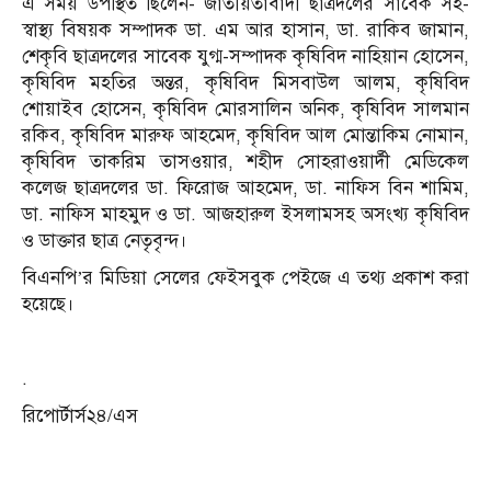
এ সময় উপস্থিত ছিলেন- জাতীয়তাবাদী ছাত্রদলের সাবেক সহ-
স্বাস্থ্য বিষয়ক সম্পাদক ডা. এম আর হাসান, ডা. রাকিব জামান,
শেকৃবি ছাত্রদলের সাবেক যুগ্ম-সম্পাদক কৃষিবিদ নাহিয়ান হোসেন,
কৃষিবিদ মহতির অন্তর, কৃষিবিদ মিসবাউল আলম, কৃষিবিদ
শোয়াইব হোসেন, কৃষিবিদ মোরসালিন অনিক, কৃষিবিদ সালমান
রকিব, কৃষিবিদ মারুফ আহমেদ, কৃষিবিদ আল মোন্তাকিম নোমান,
কৃষিবিদ তাকরিম তাসওয়ার, শহীদ সোহরাওয়ার্দী মেডিকেল
কলেজ ছাত্রদলের ডা. ফিরোজ আহমেদ, ডা. নাফিস বিন শামিম,
ডা. নাফিস মাহমুদ ও ডা. আজহারুল ইসলামসহ অসংখ্য কৃষিবিদ
ও ডাক্তার ছাত্র নেতৃবৃন্দ।
বিএনপি’র মিডিয়া সেলের ফেইসবুক পেইজে এ তথ্য প্রকাশ করা
হয়েছে।
.
রিপোর্টার্স২৪/এস