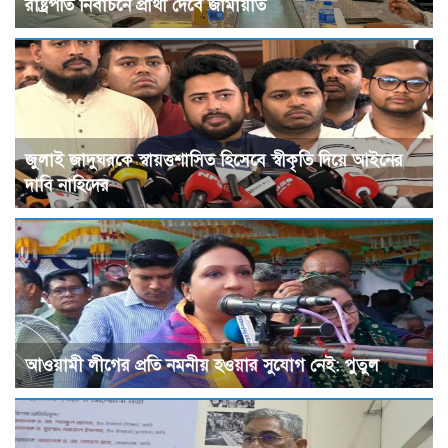
রাষ্ট্রপতি নির্বাচনে প্রার্থী দেবে জামায়াত
জুলাই জাদুঘরকে স্বায়ত্তশাসিত হিসেবে স্বীকৃতি দিয়ে আইনের
দাবি নাহিদের
আওয়ামী লীগের প্রতি নমনীয় হওয়ার সুযোগ নেই: পুতুল