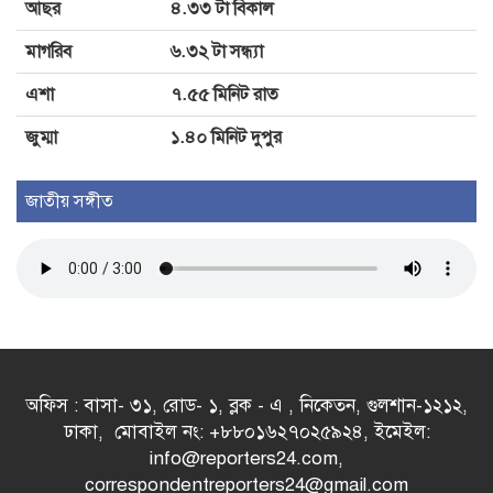
আছর
৪.৩৩ টা বিকাল
হেলিকপ্টারে মহেশখালীর পথে প্রধানমন্ত্রী
মাগরিব
৬.৩২ টা সন্ধ্যা
এশা
৭.৫৫ মিনিট রাত
জুম্মা
১.৪০ মিনিট দুপুর
রাষ্ট্রপতি নির্বাচনে প্রার্থী দেবে জামায়াত
জাতীয় সঙ্গীত
অফিস : বাসা- ৩১, রোড- ১, ব্লক - এ , নিকেতন, গুলশান-১২১২,
ঢাকা, মোবাইল নং: +৮৮০১৬২৭০২৫৯২৪, ইমেইল:
info@reporters24.com,
correspondentreporters24@gmail.com