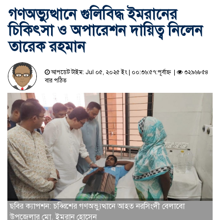
গণঅভ্যুত্থানে গুলিবিদ্ধ ইমরানের
চিকিৎসা ও অপারেশন দায়িত্ব নিলেন
তারেক রহমান
আপডেট টাইম: Jul ০৫, ২০২৫ ইং | ০০:৩৬:৫৭:পূর্বাহ্ন |
৩২৯৬৮৫৪
বার পঠিত
ছবির ক্যাপশন: চব্বিশের গণঅভ্যুত্থানে আহত নরসিংদী বেলাবো
উপজেলার মো. ইমরান হোসেন