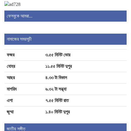
বাড়ির কেয়ারটেকারের বিরুদ্ধে শিশু ধর্ষণের অভিযোগ
ফেসবুকে আমরা...
পঞ্চগড়ে ১১ দলীয় ঐক্যজোটের বিক্ষোভ মিছিল ও
নামাজের সময়সূচী
স্মারকলিপি প্রদান
ফজর
৩.৫৫ মিনিট ভোর
শৈলকুপায় সড়ক ও জনপথ বিভাগের উচ্ছেদ অভিযান
যোহর
১১.৫৫ মিনিট দুপুর
আছর
৪.৩৩ টা বিকাল
আদালতে মামলা পরিচালনার সময় মৃত্যু চাঁদপুরের
মাগরিব
৬.৩২ টা সন্ধ্যা
সাবেক বার সভাপতি রুহুল আমিনের
এশা
৭.৫৫ মিনিট রাত
জুম্মা
১.৪০ মিনিট দুপুর
জিলাপিতে ক্ষতিকর রাসায়নিক, মেয়াদোত্তীর্ণ পণ্য:
চাঁদপুরে ৩ প্রতিষ্ঠানকে জরিমানা
জাতীয় সঙ্গীত