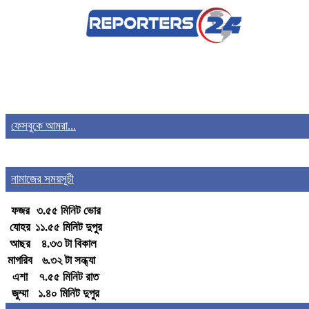
রক্তাক্ত মরদেহ উদ্ধার
মাদকবিরোধী ক্যাম্পেইনে মাদক
খবর
কারবা‌রি‌দের হামলা, আহত ১
ফেসবুকে আমরা...
কালাই প্রেসক্লাবের নতুন নেতৃত্ব:
খবর
সভাপতি ডলার, সম্পাদক পাভেল
নামাজের সময়সূচী
জুলাইয়ের আত্মত্যাগ বৃথা যেতে দেবে না
ফজর
খবর
৩.৫৫ মিনিট ভোর
বিএনপি সরকার: প্রতিমন্ত্রী
যোহর
১১.৫৫ মিনিট দুপুর
আছর
৪.৩৩ টা বিকাল
মাগরিব
৬.৩২ টা সন্ধ্যা
‘৩৬ জুলাই সরকার পতনের আন্দোলন
এশা
৭.৫৫ মিনিট রাত
খবর
শুরু হবে’
জুম্মা
১.৪০ মিনিট দুপুর