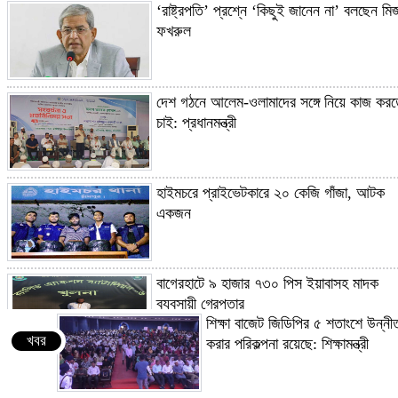
‘রাষ্ট্রপতি’ প্রশ্নে ‘কিছুই জানেন না’ বলছেন মির্
ফখরুল
দেশ গঠনে আলেম-ওলামাদের সঙ্গে নিয়ে কাজ কর
চাই: প্রধানমন্ত্রী
হাইমচরে প্রাইভেটকারে ২০ কেজি গাঁজা, আটক
একজন
বাগেরহাটে ৯ হাজার ৭৩০ পিস ইয়াবাসহ মাদক
ব্যবসায়ী গ্রেপ্তার
শিক্ষা বাজেট জিডিপির ৫ শতাংশে উন্নী
খবর
করার পরিকল্পনা রয়েছে: শিক্ষামন্ত্রী
প্রধানমন্ত্রীর কাছে হেফাজতের ৯ দফা দাবি