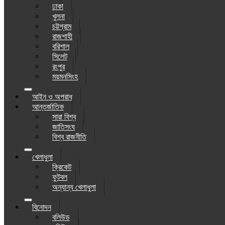
ঢাকা
খুলনা
চট্টগ্রাম
রাজশাহী
বরিশাল
সিলেট
রংপুর
ময়মনসিংহ
আইন ও অপরাধ
আন্তর্জাতিক
সারা বিশ্ব
জাতিসংঘ
বিশ্ব রাজনীতি
খেলাধুলা
ক্রিকেট
ফুটবল
অন্যান্য খেলাধুলা
বিনোদন
বলিউড