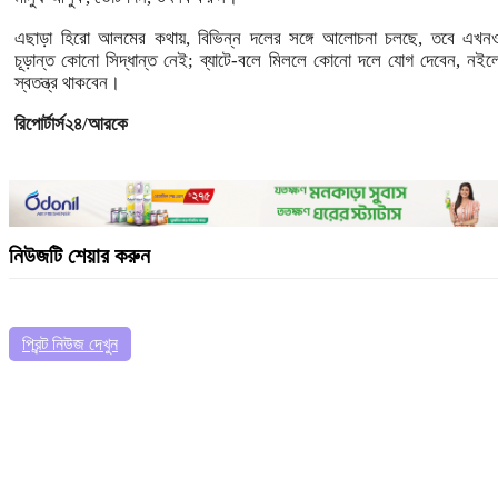
এছাড়া হিরো আলমের কথায়, বিভিন্ন দলের সঙ্গে আলোচনা চলছে, তবে এখন
চূড়ান্ত কোনো সিদ্ধান্ত নেই; ব্যাটে-বলে মিললে কোনো দলে যোগ দেবেন, নইল
স্বতন্ত্র থাকবেন।
রিপোর্টার্স২৪/আরকে
নিউজটি শেয়ার করুন
প্রিন্ট নিউজ দেখুন