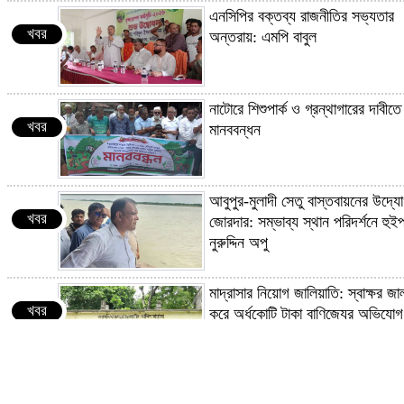
এনসিপির বক্তব্য রাজনীতির সভ্যতার
খবর
অন্তরায়: এমপি বাবুল
রাষ্ট্রপতির শপথ গ্রহণ অনুষ্ঠান পরিচালনায় ৬ কমি
গঠন
নাটোরে শিশুপার্ক ও গ্রন্থাগারের দাবীতে
খবর
মানববন্ধন
আপনারা জাতীয় পার্টি-জামায়াত করেন, উন্নয়ন
পাবেন কীভাবে: মির্জা ফখরুল
আবুপুর-মুলাদী সেতু বাস্তবায়নের উদ্য
খবর
জোরদার: সম্ভাব্য স্থান পরিদর্শনে হুই
নুরুদ্দিন অপু
শাপলা চত্বর হত্যাকাণ্ডের বিচার হবে :
স্বরাষ্ট্রমন্ত্রী
মাদ্রাসার নিয়োগ জালিয়াতি: স্বাক্ষর জা
খবর
করে অর্ধকোটি টাকা বাণিজ্যের অভিযোগ
দাম বাড়লো জেট ফুয়েলের
কুড়িগ্রাম-চিলমারী সড়কের পাশে যুবকের
খবর