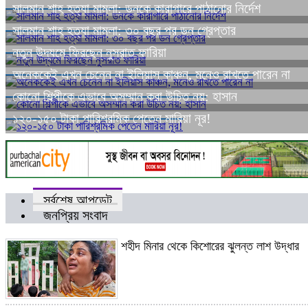
সালমান শাহ হত্যা মামলা: ডনকে কারাগারে পাঠানোর নির্দেশ
সালমান শাহ হত্যা মামলা: ৩০ বছর পর ডন গ্রেপ্তার
নতুন উদ্যমে ফিরছেন নুসরাত ফারিয়া
অনেককেই এখন চেনেন না ইলিয়াস কাঞ্চন, মনেও রাখতে পারেন না
কোনো শিল্পীকে এভাবে অসম্মান করা উচিত নয়: হাসান
১২০-১৫০ টাকা পারিশ্রমিক পেতেন মারিয়া নূর!
সর্বশেষ আপডেট
জনপ্রিয় সংবাদ
শহীদ মিনার থেকে কিশোরের ঝুলন্ত লাশ উদ্ধার