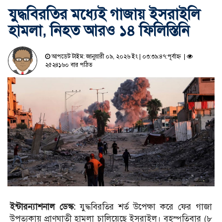
যুদ্ধবিরতির মধ্যেই গাজায় ইসরাইলি
হামলা, নিহত আরও ১৪ ফিলিস্তিনি
আপডেট টাইম: জানুয়ারী ০৯, ২০২৬ ইং | ০৩:৩৯:৪৭:পূর্বাহ্ন |
২৫২৪১৬০ বার পঠিত
ইন্টারন্যাশনাল ডেস্ক:
যুদ্ধবিরতির শর্ত উপেক্ষা করে ফের গাজা
উপত্যকায় প্রাণঘাতী হামলা চালিয়েছে ইসরাইল। বৃহস্পতিবার (৮