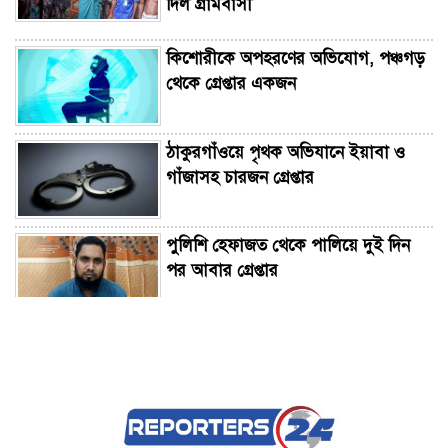
দিল গ্রামবাসী
কিশোরীকে অপহরণের অভিযোগ, পঞ্চগড়
থেকে গ্রেপ্তার একজন
ঠাকুরগাঁওয়ে পৃথক অভিযানে ইয়াবা ও
গাঁজাসহ চারজন গ্রেপ্তার
পুলিশি হেফাজত থেকে পালিয়ে দুই দিন
পর আবার গ্রেপ্তার
ফতুল্লায় বন্ধ গোডাউন থেকে গলিত লাশ
উদ্ধার, আটক ২
ময়মনসিংহ উন্নয়ন কর্তৃপক্ষের সঙ্গে প্রতিমন্ত্রী