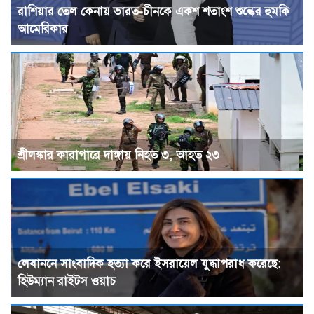
রাশিয়ার তেল কেনায় ভারত-চীনকে একশ শতাংশ শুল্কের হুমকি
আমেরিকার
শ্রীলঙ্কার কারাগারে দাঙ্গায় নিহত ৩, আহত ২৩
লেবাননে সাংবাদিক হত্যা করে ইসরায়েল যুদ্ধাপরাধ করেছে:
হিউম্যান রাইটস ওয়াচ