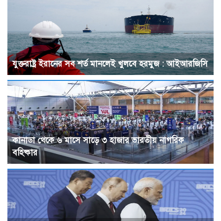
যুক্তরাষ্ট্র ইরানের সব শর্ত মানলেই খুলবে হরমুজ : আইআরজিসি
কানাডা থেকে ৬ মাসে সাড়ে ৩ হাজার ভারতীয় নাগরিক
বহিষ্কার