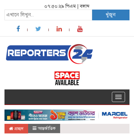
০৭:৫০:২৯ পিএম
|
বঙ্গাব্দ
খুঁজুন
Toggle
navigat
আন্তর্জাতিক
প্রচ্ছদ