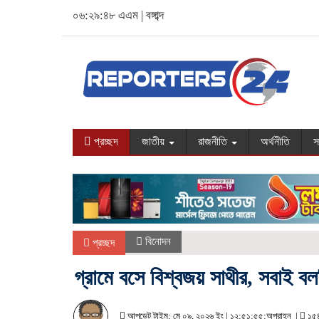
০৬:২৯:৪৯ এএম
|
বঙ্গাব্দ
প্রচ্ছদ
জাতীয়
রাজনীতি
অর্থনীতি
স
বিনোদন
প্রচ্ছদ
গ্রামে বসে বিশ্বজয় সাথীর, সবাই 
আপডেট টাইম: মে ০৯, ২০২৬ ইং | ১২:৫১:৫৫:অপরাহ্ন |
১৫৪