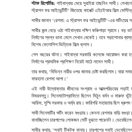
স্টাফ রিপোর্টার:
গাইবান্ধার মেয়ে সুরাইয়া তাছনিন সাথী। সেখানে
স্ট্রাগল ফর আইডেন্টিটি’ জিতেছে কানেক্ট এইচইআর ফিল্ম ফেস্ট
সাথীর জানান ‘রেশমা: এ স্ট্রাগল ফর আইডেন্টিটি’-এর শুটিং
সাথীর জন্ম বেড়ে ওঠা গাইবান্ধার দক্ষিণ কঞ্চিপাড়া গ্রামে। বড় 
নির্মাণের স্বপ্ন ডানা মেলে সেখান থেকেই। তবে পড়াশোনার ব্
বিশেষ ফেলোশিপ ভিত্তিক ফিল্ম ক্লাস।
গেল বছরের ঘটনা। গাইবান্ধা সরকারি কলেজে আয়োজন করা হয় স
নির্মাণের প্রাথমিক প্রশিক্ষণ নিয়েই মাঠে নামেন সাথী।
তার কথায়, ‘বিভিন্ন নারীর ওপর জানার চেষ্টা করছিলাম। যারা
ফারহানা রেশমা আপা।’
এই নারী উদ্যোক্তার জীবনের সংগ্রাম ও আত্মপরিচয়ের লড়াই হ
বিষয়বস্তু। সিনেমাটোগ্রাফিতে ছিলেন মিঠুন বর্মন ও মারুফ ভ
আরিফ, সুস্মি সরকার ও অর্ঘ্য রায়। কারিগরি সহায়তায় ছিল ধ্রু
সাথী সিনেমাটির শুটিং করেন বগুড়ায়। কেননা রেশমার বাড়ি বগুড
বানাচ্ছিলেন চারপাশের লোকজন সেটি বুঝতে পারেননি। ভেবেছি
সাথীর কথায়, ‘সবাই টিকটক বানায়। চারপাশের সবাই ভেবেছিলেন 