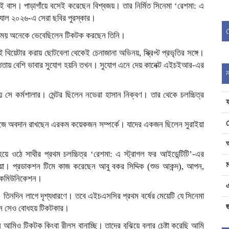
ই বাস। পাড়াগাঁয়ে বসেই করেছেন বিশ্বজয়। তার নির্মিত সিনেমা ‘রেশমা: এ
িভ্যাল ২০২৬-এ সেরা ছবির পুরস্কার।
য়ের সময় অনেকে ভেবেছিলেন টিকটক করছেন তিনি।
ভাই থিয়েটার করায় ছোটবেলা থেকেই চেনাজানা অভিনয়, স্ক্রিপ্ট প্রভৃতির সঙ্গে।
যস্ততায় বেশি ভাবার সুযোগ হয়নি তখন। সুযোগ এনে দেয় কানেক্ট এইচইআর-এর
ে কর্মশালার। মেন্টর ছিলেন নভেরা হাসান নিক্বণ। তার থেকে চলচ্চিত্র
 সমাজে অবদান রাখছেন এরকম কয়েকজন সম্পর্কে। যাদের একজন ছিলেন সুরাইয়া
য়ে ওঠে সাথীর প্রথম চলচ্চিত্র ‘রেশমা: এ স্ট্রাগল ফর আইডেন্টিটি’-এর
ম
ুঁইয়া। প্রডাকশন টিমে কাজ করেছেন আবু বকর সিদ্দিক (শুভ আকন্দ), আপন,
পদ কমিউনিকেশন।
়া। তিনদিন লাগে দৃশ্যধারণে। তবে এইচএসসির প্রথম বর্ষের মেয়েটি যে সিনেমা
জ
লেন সেও বোধহয় টিকটকার।
আমিও টিকটক কিংবা রীলস বানাচ্ছি। তাদের বুঝিয়ে বলার চেষ্টা করেছি আমি