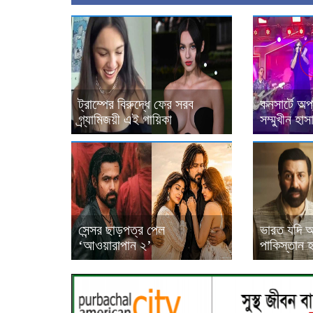
ট্রাম্পের বিরুদ্ধে ফের সরব
কনসার্টে অপ
গ্র্যামিজয়ী এই গায়িকা
সম্মুখীন হাস
সেন্সর ছাড়পত্র পেল
ভারত যদি আ
‘আওয়ারাপান ২’
পাকিস্তান 