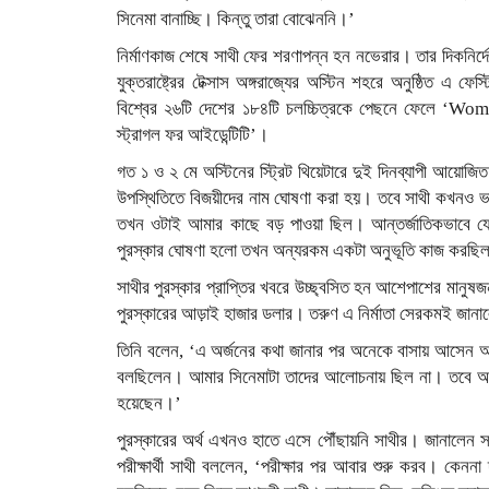
সিনেমা বানাচ্ছি। কিন্তু তারা বোঝেননি।’
নির্মাণকাজ শেষে সাথী ফের শরণাপন্ন হন নভেরার। তার দিকনির্দে
যুক্তরাষ্ট্রের টেক্সাস অঙ্গরাজ্যের অস্টিন শহরে অনুষ্ঠিত এ 
বিশ্বের ২৬টি দেশের ১৮৪টি চলচ্চিত্রকে পেছনে ফেলে ‘Wom
স্ট্রাগল ফর আইডেন্টিটি’।
গত ১ ও ২ মে অস্টিনের স্ট্রিট থিয়েটারে দুই দিনব্যাপী আয়োজিত
উপস্থিতিতে বিজয়ীদের নাম ঘোষণা করা হয়। তবে সাথী কখনও ভ
তখন ওটাই আমার কাছে বড় পাওয়া ছিল। আন্তর্জাতিকভাবে যে ও
পুরস্কার ঘোষণা হলো তখন অন্যরকম একটা অনুভূতি কাজ করছিল।
সাথীর পুরস্কার প্রাপ্তির খবরে উচ্ছ্বসিত হন আশেপাশের ম
পুরস্কারের আড়াই হাজার ডলার। তরুণ এ নির্মাতা সেরকমই জান
তিনি বলেন, ‘এ অর্জনের কথা জানার পর অনেকে বাসায় আসেন আ
বলছিলেন। আমার সিনেমাটা তাদের আলোচনায় ছিল না। তবে আমার 
হয়েছেন।’
পুরস্কারের অর্থ এখনও হাতে এসে পৌঁছায়নি সাথীর। জানালেন 
পরীক্ষার্থী সাথী বললেন, ‘পরীক্ষার পর আবার শুরু করব। কেন