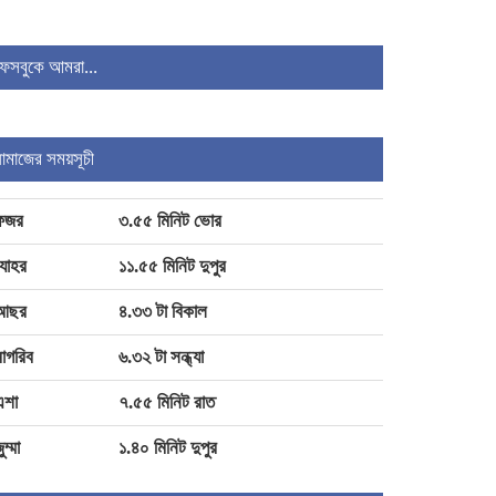
চাঁদপুরে একযোগে বদলি ৩১ ইউপি
ফেসবুকে আমরা...
প্রশাসনিক কর্মকর্তা
নামাজের সময়সূচী
বাগেরহাটে আসছেন বিরোধী দলীয় নেতা
ডা. শফিকুর রহমান
ফজর
৩.৫৫ মিনিট ভোর
যোহর
১১.৫৫ মিনিট দুপুর
আছর
৪.৩৩ টা বিকাল
াগরিব
৬.৩২ টা সন্ধ্যা
এশা
৭.৫৫ মিনিট রাত
ুম্মা
১.৪০ মিনিট দুপুর