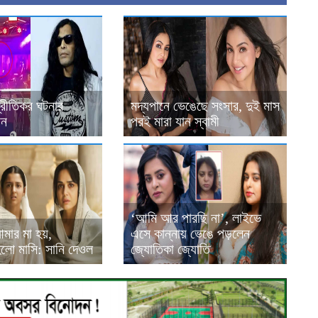
্রীতিকর ঘটনার
মদ্যপানে ভেঙেছে সংসার, দুই মাস
ান
পরই মারা যান স্বামী
‘আমি আর পারছি না’, লাইভে
মার মা হয়,
এসে কান্নায় ভেঙে পড়লেন
হলো মাসি: সানি দেওল
জ্যোতিকা জ্যোতি