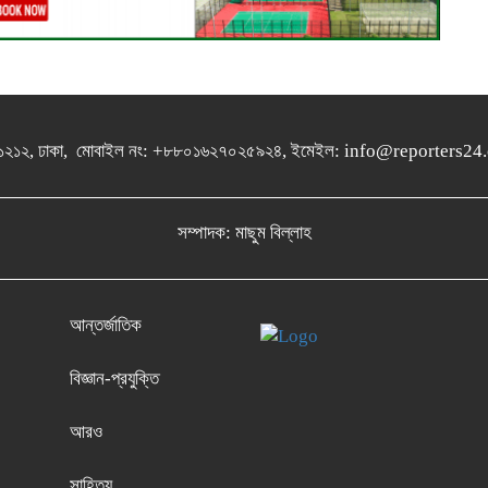
গুলশান-১২১২, ঢাকা, মোবাইল নং: +৮৮০১৬২৭০২৫৯২৪, ইমেইল: info@report
সম্পাদক: মাছুম বিল্লাহ
আন্তর্জাতিক
বিজ্ঞান-প্রযুক্তি
আরও
সাহিত্য