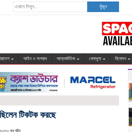
খুঁজুন
ারাদেশ
আইন ও অপরাধ
আন্তর্জাতিক
খেলাধুলা
বিনোদন
বলছিলেন টিকটক করছে
০৩৭০ বার পঠিত