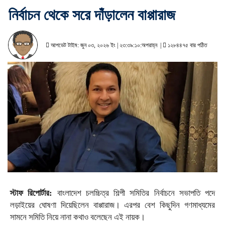
নির্বাচন থেকে সরে দাঁড়ালেন বাপ্পারাজ
আপডেট টাইম: জুন ০৩, ২০২৬ ইং | ২৩:৩৯:১০:অপরাহ্ন |
১২৮৪৪৭৫ বার পঠিত
স্টাফ রিপোর্টার:
বাংলাদেশ চলচ্চিত্র শিল্পী সমিতির নির্বাচনে সভাপতি পদে
লড়াইয়ের ঘোষণা দিয়েছিলেন বাপ্পারাজ। এরপর বেশ কিছুদিন গণমাধ্যমের
সামনে সমিতি নিয়ে নানা কথাও বলেছেন এই নায়ক।