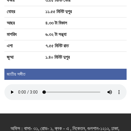
ফজর
৩.৫৫ মিনিট ভোর
বাংলাদেশ-নেপাল মৎস্য খাতে ভিত্তি হিসেবে ভূমিকা
রাখতে পারে: রাষ্ট্রদূত
যোহর
১১.৫৫ মিনিট দুপুর
আছর
৪.৩৩ টা বিকাল
মাগরিব
৬.৩২ টা সন্ধ্যা
এশা
৭.৫৫ মিনিট রাত
জুম্মা
১.৪০ মিনিট দুপুর
জাতীয় সঙ্গীত
অফিস : বাসা- ৩১, রোড- ১, ব্লক - এ , নিকেতন, গুলশান-১২১২, ঢাকা,