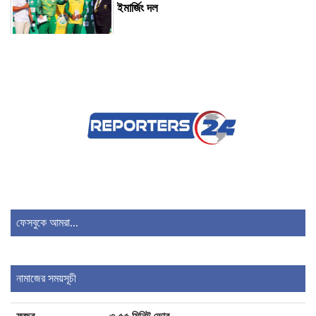
ইমার্জিং দল
চ্যাটজিপিটির ফ্রি ব্যবহারকারীদের জন্য সুখবর
ধেয়ে আসছে টাইফুন ‘ডলফিন’, সরিয়ে নেওয়া হচ্ছে
আড়াই লাখের বেশি মানুষ
১২০-১৫০ টাকা পারিশ্রমিক পেতেন মারিয়া নূর!
ফেসবুকে আমরা...
২৫৬ যাত্রীবাহী বিমানের রোমে জরুরি অবতরণ
নামাজের সময়সূচী