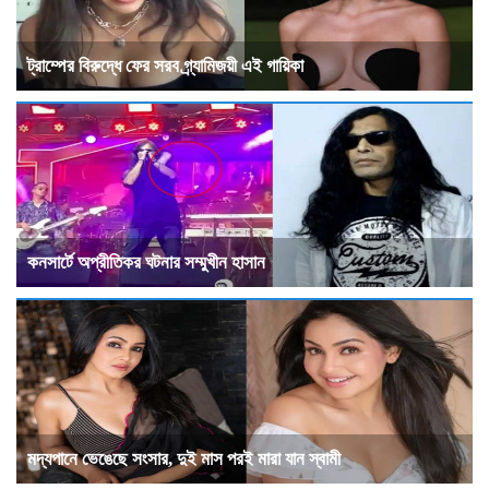
ট্রাম্পের বিরুদ্ধে ফের সরব গ্র্যামিজয়ী এই গায়িকা
কনসার্টে অপ্রীতিকর ঘটনার সম্মুখীন হাসান
মদ্যপানে ভেঙেছে সংসার, দুই মাস পরই মারা যান স্বামী