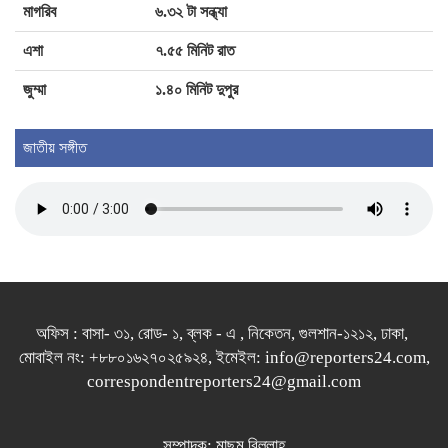
মাগরিব
৬.৩২ টা সন্ধ্যা
এশা
৭.৫৫ মিনিট রাত
জুম্মা
১.৪০ মিনিট দুপুর
জাতীয় সঙ্গীত
অফিস : বাসা- ৩১, রোড- ১, ব্লক - এ , নিকেতন, গুলশান-১২১২, ঢাকা,
মোবাইল নং: +৮৮০১৬২৭০২৫৯২৪, ইমেইল: info@reporters24.com,
correspondentreporters24@gmail.com
সম্পাদক: মাছুম বিল্লাহ