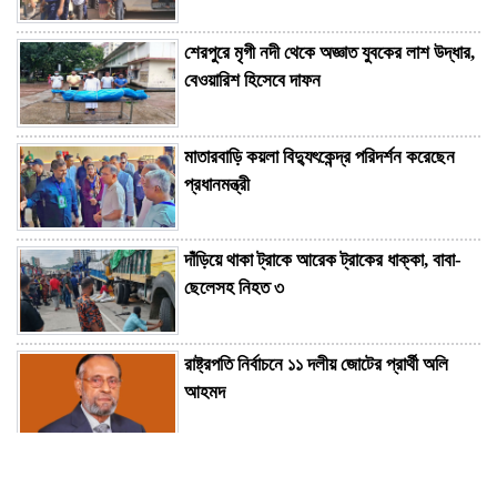
শেরপুরে মৃগী নদী থেকে অজ্ঞাত যুবকের লাশ উদ্ধার,
বেওয়ারিশ হিসেবে দাফন
মাতারবাড়ি কয়লা বিদ্যুৎকেন্দ্র পরিদর্শন করেছেন
প্রধানমন্ত্রী
দাঁড়িয়ে থাকা ট্রাকে আরেক ট্রাকের ধাক্কা, বাবা-
ছেলেসহ নিহত ৩
রাষ্ট্রপতি নির্বাচনে ১১ দলীয় জোটের প্রার্থী অলি
আহমদ
জো বাইডেন গুরুতর অসুস্থ