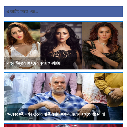
এ জাতীয় আরো খবর...
নতুন উদ্যমে ফিরছেন নুসরাত ফারিয়া
অনেককেই এখন চেনেন না ইলিয়াস কাঞ্চন, মনেও রাখতে পারেন না