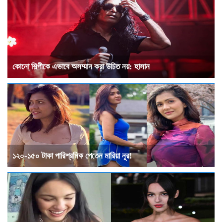
কোনো শিল্পীকে এভাবে অসম্মান করা উচিত নয়: হাসান
১২০-১৫০ টাকা পারিশ্রমিক পেতেন মারিয়া নূর!