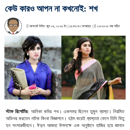
কেউ কারও আপন না কখনোই: শখ
আপডেট টাইম: জুন ০৬, ২০২৬ ইং | ১৬:৪৯:৪০:অপরাহ্ন |
১২৮২৮২৮ বার পঠিত
স্টাফ রিপোর্টার
: আনিকা কবির শখ। একসময় ছিলেন তুমুল ব্যস্ত। নিয়মিত
অভিনয় করতেন নাটক কিংবা বিজ্ঞাপনে। হঠাৎ করেই ব্যস্ততা ফেলে তিনি থিতু
হন সংসারজীবনে। ঈদুল আজহা উপলক্ষে এক অনুষ্ঠানে হাজির হয়ে জানান