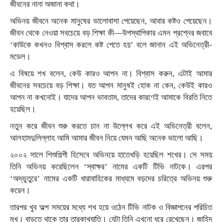
জীবনের নানা অজানা কথা।
অভিনয় জীবনে অনেক মানুষের ভালোবাসা পেয়েছেন, আবার কষ্টও পেয়েছেন।
জীবন থেকে নেওয়া সবচেয়ে বড় শিক্ষা কী—উপস্থাপিকার এমন প্রশ্নের জবাবে
‘কাউকে কখনও বিশ্বাস করলে কষ্ট পেতে হয়’ বলে জানান এই অভিনেত্রী-
মডেল।
এ বিষয়ে শখ বলেন, কেউ কারও আপন না। বিশ্বাস করুন, এটাই আমার
জীবনের সবচেয়ে বড় শিক্ষা। যত আপন মানুষই হোক না কেন, কেউই কারও
আপন না কখনোই। যাদের আপন ভাবতাম, তাদের কারণেই আমাকে বিরতি নিতে
হয়েছিল।
নতুন করে জীবন শুরু করতে চান না উল্লেখ করে এই অভিনেত্রী বলেন,
আলহামদুলিল্লাহ আমি আমার জীবন নিয়ে যেমন আছি অনেক ভালো আছি।
২০০২ সালে শিশুশিল্পী হিসেবে অভিনয়ে হাতেখড়ি হয়েছিল শখের। সে সময়
তিনি অভিনয় করেছিলেন ‘স্বাক্ষর’ নামের একটি টিভি নাটকে। এরপর
‘অদ্ভুতুরে’ নামের একটি ধারাবাহিকের মাধ্যমে বড়দের চরিত্রে অভিনয় শুরু
করেন।
তারপর খুব অল্প সময়ের মধ্যে শখ হয়ে ওঠেন টিভি নাটক ও বিজ্ঞাপনের পরিচিত
মুখ। বাড়তে থাকে তার তারকাখ্যাতি। যেটা তিনি এখনো ধরে রেখেছেন। জাহিদ