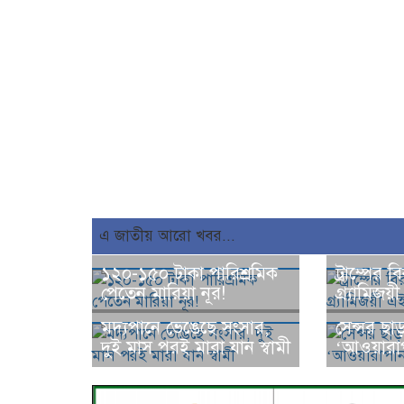
এ জাতীয় আরো খবর...
১২০-১৫০ টাকা পারিশ্রমিক
ট্রাম্পের 
পেতেন মারিয়া নূর!
গ্র্যামিজয়
মদ্যপানে ভেঙেছে সংসার,
সেন্সর ছা
দুই মাস পরই মারা যান স্বামী
‘আওয়ারা