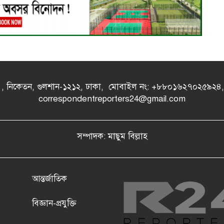
- এ , নিকেতন, গুলশান-১২১২, ঢাকা, মোবাইল নং: +৮৮০১৬২৭০২৫৯২
correspondentreporters24@gmail.com
সম্পাদক: মাছুম বিল্লাহ
আন্তর্জাতিক
বিজ্ঞান-প্রযুক্তি