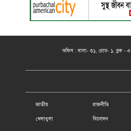
অফিস : বাসা- ৩১, রোড- ১, ব্লক 
জাতীয়
রাজনীতি
খেলাধুলা
বিনোদন