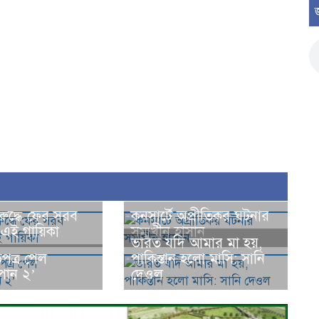
বিরুদ্ধে ফের সরব
কনসার্টে অপ্রীতিকর ঘটনার
ী এই গায়িকা
সম্মুখীন হাসান
ভারত যদি আমার মা হয়,
ড়পত্র পেল
পাকিস্তান হলো মাসি: সানি
পান ২’
দেওল