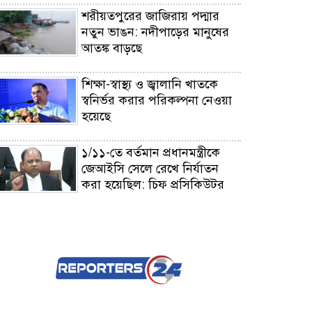
শরীয়তপুরের জাজিরায় পদ্মার
নতুন ভাঙন: নদীপাড়ের মানুষের
আতঙ্ক বাড়ছে
শিক্ষা-স্বাস্থ্য ও জ্বালানি খাতকে
স্বনির্ভর করার পরিকল্পনা নেওয়া
হয়েছে
১/১১-তে বর্তমান প্রধানমন্ত্রীকে
জেআইসি সেলে রেখে নির্যাতন
করা হয়েছিল: চিফ প্রসিকিউটর
জেআইসিতে আটকে তারেক
রহমানকেও নির্যাতন করা
হয়েছিল: চিফ প্রসিকিউটর
তনু হত্যা মামলায় ফের গ্রেপ্তার
সাবেক সেনাসদস্য হাফিজুর