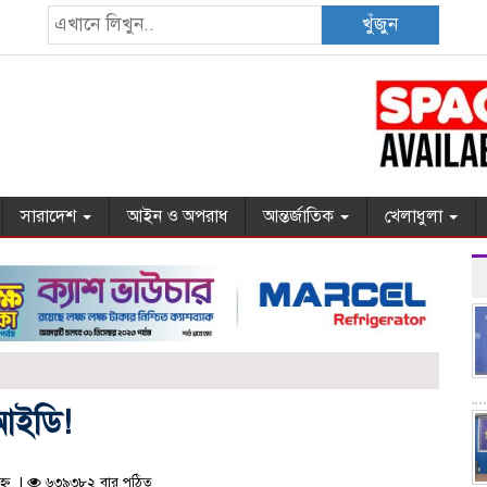
খুঁজুন
সারাদেশ
আইন ও অপরাধ
আন্তর্জাতিক
খেলাধুলা
আইডি!
হ্ন |
৬৩৯৩৮২ বার পঠিত