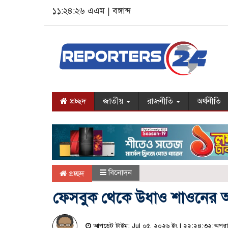
১১:২৪:২৬ এএম
|
বঙ্গাব্দ
প্রচ্ছদ
জাতীয়
রাজনীতি
অর্থনীতি
বিনোদন
প্রচ্ছদ
ফেসবুক থেকে উধাও শাওনের 
আপডেট টাইম: Jul ০৫, ২০২৬ ইং | ২২:২৪:৩২:অপরা