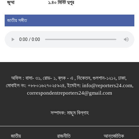
জুম্মা
১.৪০ মিনিট দুপুর
জাতীয় সঙ্গীত
অফিস : বাসা- ৩১, রোড- ১, ব্লক - এ , নিকেতন, গুলশান-১২১২, ঢাকা,
মোবাইল নং: +৮৮০১৬২৭০২৫৯২৪, ইমেইল: info@reporters24.com,
correspondentreporters24@gmail.com
সম্পাদক: মাছুম বিল্লাহ
জাতীয়
রাজনীতি
আন্তর্জাতিক