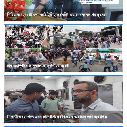
শিবিরকে ‘২/১ টা রগ কেটে ইতিহাস তৈরি’ করতে বললেন গকসু নেতা
চার ক্যাম্পাসে ছাত্রদল-ছাত্রশিবির সংঘর্ষ
শিক্ষার্থীদের দেখতে এসে হাসপাতালের কিচেনে অবরুদ্ধ জবি অধ্যাপক