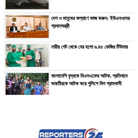
দেশ ও মানুষের কল্যাণে কাজ করুন: ইউএনওদের
প্রধানমন্ত্রী
নারীর পেট থেকে বের হলো ৬.৪৫ কেজির টিউমার
বাংলাদেশি বৃদ্ধকে বিএসএফের আটক, প্রতিবাদে
ভারতীয়কে আটক করে পুলিশে দিল গ্রামবাসী
কিশোরীকে অপহরণের অভিযোগ, পঞ্চগড় থেকে
গ্রেপ্তার একজন
ঠাকুরগাঁওয়ে পৃথক অভিযানে ইয়াবা ও গাঁজাসহ