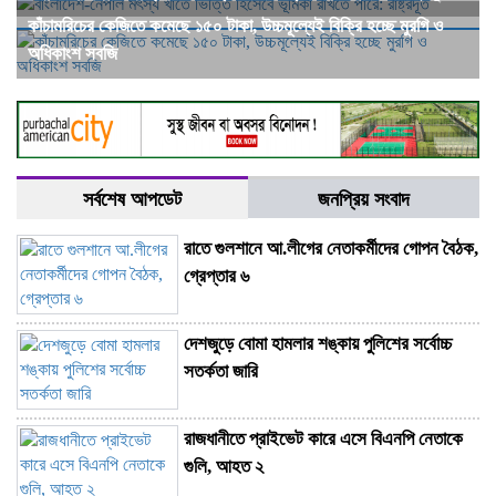
কাঁচামরিচের কেজিতে কমেছে ১৫০ টাকা, উচ্চমূল্যেই বিক্রি হচ্ছে মুরগি ও
অধিকাংশ সবজি
সর্বশেষ আপডেট
জনপ্রিয় সংবাদ
রাতে গুলশানে আ.লীগের নেতাকর্মীদের গোপন বৈঠক,
গ্রেপ্তার ৬
দেশজুড়ে বোমা হামলার শঙ্কায় পুলিশের সর্বোচ্চ
সতর্কতা জারি
রাজধানীতে প্রাইভেট কারে এসে বিএনপি নেতাকে
গুলি, আহত ২