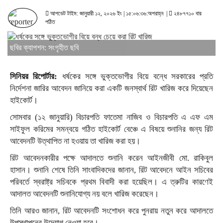
আপডেট টাইম: জানুয়ারী ১২, ২০২৬ ইং | ১৫:০৬:৩৬:অপরাহ্ন |
২৪৮৭৭১০ বার
পঠিত
ছবির ক্যাপশন: সংগৃহীত ছবি
সিনিয়র রিপোর্টার:
ধর্ষকের সঙ্গে ভুক্তভোগীর বিয়ে বন্ধে সরকারের প্রতি
নির্দেশনা জারির আবেদন জানিয়ে করা একটি জনস্বার্থ রিট খারিজ করে দিয়েছেন
হাইকোর্ট।
সোমবার (১২ জানুয়ারি) বিচারপতি ফাতেমা নাজিব ও বিচারপতি এ এফ এম
সাইফুল করিমের সমন্বয়ে গঠিত হাইকোর্ট বেঞ্চে এ বিষয়ে শুনানির জন্য রিট
আবেদনটি উত্থাপিত না হওয়ায় তা খারিজ করা হয়।
রিট আবেদনকারীর পক্ষে আদালতে শুনানি করেন আইনজীবী মো. রাকিবুল
হাসান। শুনানি শেষে তিনি সাংবাদিকদের জানান, রিট আবেদনে আইন সচিবের
পরিবর্তে স্বরাষ্ট্র সচিবকে প্রথম বিবাদী করা হয়েছিল। এ ত্রুটির কারণেই
আদালত আবেদনটি শুনানিযোগ্য নয় বলে খারিজ করেছেন।
তিনি আরও জানান, রিট আবেদনটি সংশোধন করে পুনরায় নতুন করে আদালতে
উপস্থাপনের উদ্যোগ নেওয়া হবে।