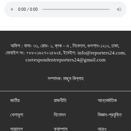
অফিস : বাসা- ৩১, রোড- ১, ব্লক - এ , নিকেতন, গুলশান-১২১২, ঢাকা,
মোবাইল নং: +৮৮০১৬২৭০২৫৯২৪, ইমেইল: info@reporters24.com,
correspondentreporters24@gmail.com
সম্পাদক: মাছুম বিল্লাহ
জাতীয়
রাজনীতি
আন্তর্জাতিক
খেলাধুলা
বিনোদন
বিজ্ঞান-প্রযুক্তি
সারাদেশ
ক্যাম্পাস
আরও