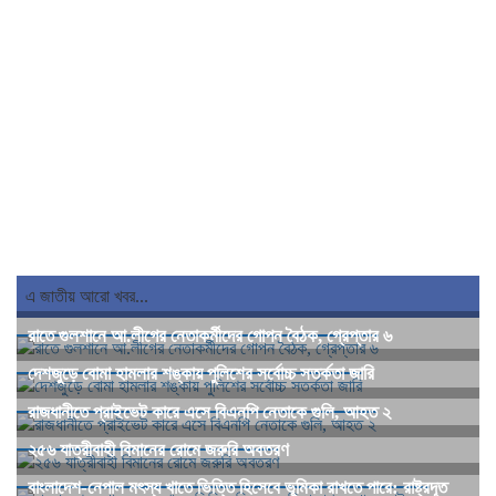
এ জাতীয় আরো খবর...
রাতে গুলশানে আ.লীগের নেতাকর্মীদের গোপন বৈঠক, গ্রেপ্তার ৬
দেশজুড়ে বোমা হামলার শঙ্কায় পুলিশের সর্বোচ্চ সতর্কতা জারি
রাজধানীতে প্রাইভেট কারে এসে বিএনপি নেতাকে গুলি, আহত ২
২৫৬ যাত্রীবাহী বিমানের রোমে জরুরি অবতরণ
বাংলাদেশ-নেপাল মৎস্য খাতে ভিত্তি হিসেবে ভূমিকা রাখতে পারে: রাষ্ট্রদূত