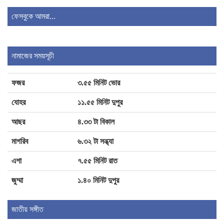
১২০-১৫০ টাকা পারিশ্রমিক পেতেন মারিয়া নূর!
ফেসবুকে আমরা...
২৫৬ যাত্রীবাহী বিমানের রোমে জরুরি অবতরণ
নামাজের সময়সূচী
ফজর
৩.৫৫ মিনিট ভোর
যোহর
১১.৫৫ মিনিট দুপুর
আছর
৪.৩৩ টা বিকাল
মাগরিব
৬.৩২ টা সন্ধ্যা
এশা
৭.৫৫ মিনিট রাত
জুম্মা
১.৪০ মিনিট দুপুর
জাতীয় সঙ্গীত