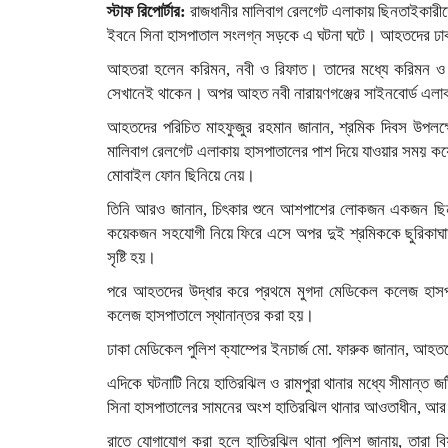
স্টাফ রিপোর্টার:
রাজধানীর মালিবাগ রেলগেট এলাকায় ছিনতাইকারীদ
ইবনে সিনা হাসপাতাল সংলগ্ন সড়কে এ ঘটনা ঘটে। আহতদের ঢাক
আহতরা হলেন করিমন, নবী ও রিফাত। তাদের মধ্যে করিমন ও র
সেখানেই থাকেন। অপর আহত নবী নারায়ণগঞ্জের সাইনবোর্ড এলা
আহতদের পরিচিত মাহফুজুর রহমান জানান, শ্রমিক দিবস উপলক্ষে
মালিবাগ রেলগেট এলাকায় হাসপাতালের পাশ দিয়ে যাওয়ার সময় কয়ে
মোবাইল ফোন ছিনিয়ে নেয়।
তিনি আরও জানান, চিৎকার শুনে আশপাশের লোকজন একজন ছিনতা
কয়েকজন সহযোগী নিয়ে ফিরে এসে অপর দুই শ্রমিককে ছুরিকাঘ
সৃষ্টি হয়।
পরে আহতদের উদ্ধার করে প্রথমে মুগদা মেডিকেল কলেজ হাসপ
কলেজ হাসপাতালে স্থানান্তর করা হয়।
ঢাকা মেডিকেল পুলিশ ক্যাম্পের ইনচার্জ মো. ফারুক জানান, আহতদ
এদিকে ঘটনাটি নিয়ে হাতিরঝিল ও রামপুরা থানার মধ্যে সীমান্
সিনা হাসপাতালের সামনের অংশ হাতিরঝিল থানার আওতাধীন, আর স
রাতে যোগাযোগ করা হলে হাতিরঝিল থানা পুলিশ জানায়, তারা বিষ