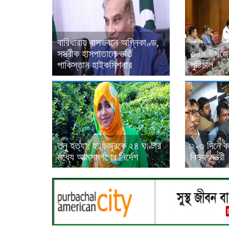
বারিধারায় বাসভবনে অগ্নিকাণ্ড,
সস্ত্রীক হাসপাতালে ভর্তি
৩০০ উপজেল
পাকিস্তান হাইকমিশনার
পুষ্টিচাল
তনু হত্যা: হাফিজুরকে ২৪ ঘণ্টার
২-৩ দিনে ক
মধ্যে আত্মসমর্পণের নির্দেশ
বিদ্যুৎমন্ত্রী