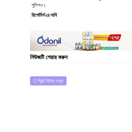
পুলিশও।
রিপোর্টার্স২৪/বাবি
নিউজটি শেয়ার করুন
প্রিন্ট নিউজ দেখুন