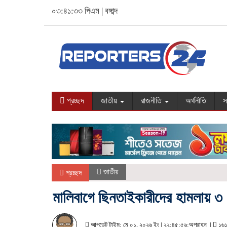
০৩:৪১:৩৪ পিএম
|
বঙ্গাব্দ
প্রচ্ছদ
জাতীয়
রাজনীতি
অর্থনীতি
স
জাতীয়
প্রচ্ছদ
মালিবাগে ছিনতাইকারীদের হামলায় 
আপডেট টাইম: মে ০১, ২০২৬ ইং | ২২:৪৫:৫৬:অপরাহ্ন |
১৬১