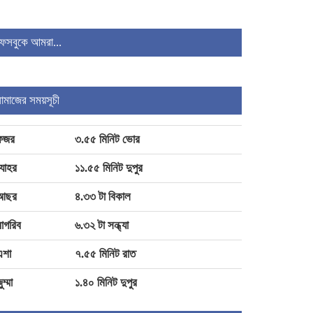
ফেসবুকে আমরা...
ইউক্রেনে হামলার জন্য ১২০ ক্ষেপণাস্ত্র
মোতায়েন করেছে উত্তর কোরিয়া
নামাজের সময়সূচী
সেন্সর ছাড়পত্র পেল ‘আওয়ারাপান ২’
ফজর
৩.৫৫ মিনিট ভোর
যোহর
১১.৫৫ মিনিট দুপুর
আছর
৪.৩৩ টা বিকাল
াগরিব
৬.৩২ টা সন্ধ্যা
এশা
৭.৫৫ মিনিট রাত
ুম্মা
১.৪০ মিনিট দুপুর