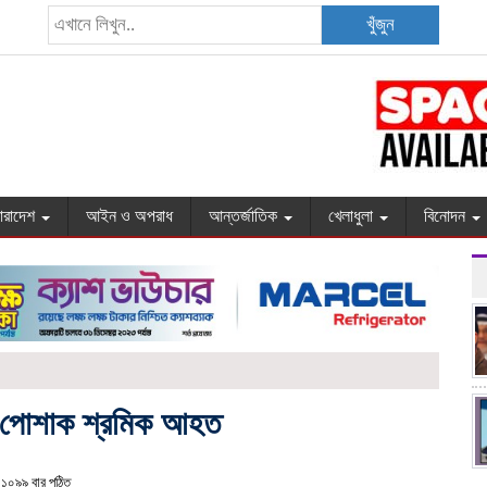
খুঁজুন
ারাদেশ
আইন ও অপরাধ
আন্তর্জাতিক
খেলাধুলা
বিনোদন
৩ পোশাক শ্রমিক আহত
১০৯৯ বার পঠিত