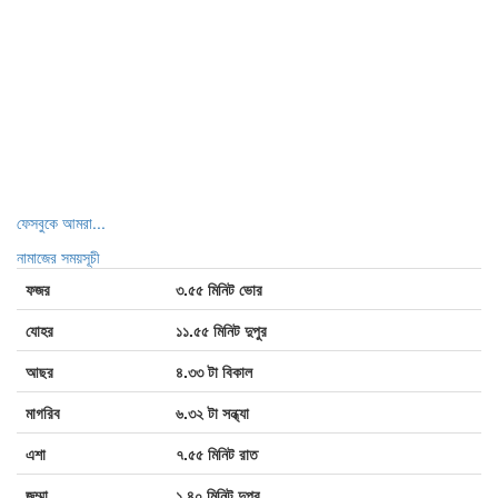
ফেসবুকে আমরা...
নামাজের সময়সূচী
ফজর
৩.৫৫ মিনিট ভোর
যোহর
১১.৫৫ মিনিট দুপুর
আছর
৪.৩৩ টা বিকাল
মাগরিব
৬.৩২ টা সন্ধ্যা
এশা
৭.৫৫ মিনিট রাত
জুম্মা
১.৪০ মিনিট দুপুর