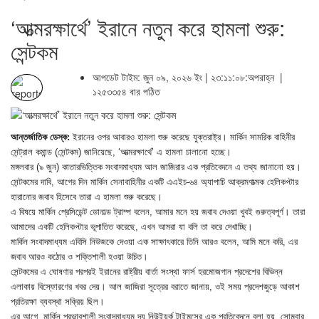
‘আত্মরক্ষার্থে’ ইরানে নতুন করে হামলা শুরু:
সেন্টকম
আপডেট টাইম: জুন ০৯, ২০২৬ ইং | ২৩:১১:০৮:অপরাহ্ন |
১২৫৩৩৫৪ বার পঠিত
আন্তর্জাতিক ডেস্ক:
ইরানের ওপর আবারও হামলা শুরু করেছে যুক্তরাষ্ট্র। মার্কিন সামরিক বাহিনীর
সেন্ট্রাল কমান্ড (সেন্টকম) জানিয়েছে, ‘আত্মরক্ষার্থে’ এ হামলা চালানো হচ্ছে।
মঙ্গলবার (৯ জুন) কাতারভিত্তিক সংবাদমাধ্যম আল জাজিরার এক প্রতিবেদনে এ তথ্য জানানো হয়।
সেন্টকমের দাবি, আগের দিন মার্কিন সেনাবাহিনীর একটি এএইচ-৬৪ অ্যাপাচি আক্রমণাত্মক হেলিকপ্টার
হারানোর জবাব হিসেবে তারা এ হামলা শুরু করেছে।
এ বিষয়ে মার্কিন প্রেসিডেন্ট ডোনাল্ড ট্রাম্প বলেন, আমার মনে হয় জবাব দেওয়া খুবই গুরুত্বপূর্ণ। তারা
আমাদের একটি হেলিকপ্টার ভূপাতিত করেছে, এখন আমরা যা বলি তা করে দেখাচ্ছি।
মার্কিন সংবাদমাধ্যম এবিসি নিউজকে দেওয়া এক সাক্ষাৎকারে তিনি আরও বলেন, আমি মনে করি, এর
জবাব আরও কঠোর ও শক্তিশালী হওয়া উচিত।
সেন্টকমের এ ঘোষণার পরপরই ইরানের রাষ্ট্রীয় বার্তা সংস্থা ফার্স হরমোজগান প্রদেশের বিভিন্ন
এলাকায় বিস্ফোরণের খবর দেয়। আল জাজিরা সূত্রের বরাতে জানায়, ওই সময় প্রদেশজুড়ে আকাশ
প্রতিরক্ষা ব্যবস্থা সক্রিয় ছিল।
এর আগে, মার্কিন প্রভাবশালী সংবাদমাধ্যম দ্য নিউইয়র্ক টাইমসের এক প্রতিবেদনে বলা হয়, সোমবার