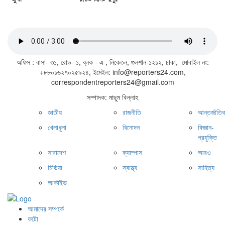
জাতীয় সঙ্গীত
অফিস : বাসা- ৩১, রোড- ১, ব্লক - এ , নিকেতন, গুলশান-১২১২, ঢাকা, মোবাইল নং:
+৮৮০১৬২৭০২৫৯২৪, ইমেইল: info@reporters24.com,
correspondentreporters24@gmail.com
সম্পাদক: মাছুম বিল্লাহ
জাতীয়
রাজনীতি
আন্তর্জাতি
খেলাধুলা
বিনোদন
বিজ্ঞান-
প্রযুক্তি
সারাদেশ
ক্যাম্পাস
আরও
মিডিয়া
স্বাস্থ্য
সাহিত্য
আর্কাইভ
আমাদের সম্পর্কে
ফটো