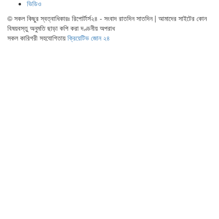
ভিডিও
© সকল কিছুর স্বত্বাধিকারঃ রিপোর্টার্স২৪ - সংবাদ রাতদিন সাতদিন | আমাদের সাইটের কোন
বিষয়বস্তু অনুমতি ছাড়া কপি করা দণ্ডনীয় অপরাধ
সকল কারিগরী সহযোগিতায়
ক্রিয়েটিভ জোন ২৪