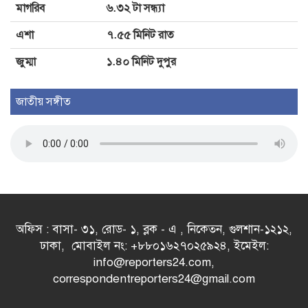
মাগরিব
৬.৩২ টা সন্ধ্যা
এশা
৭.৫৫ মিনিট রাত
জুম্মা
১.৪০ মিনিট দুপুর
জাতীয় সঙ্গীত
অফিস : বাসা- ৩১, রোড- ১, ব্লক - এ , নিকেতন, গুলশান-১২১২,
ঢাকা, মোবাইল নং: +৮৮০১৬২৭০২৫৯২৪, ইমেইল:
info@reporters24.com,
correspondentreporters24@gmail.com