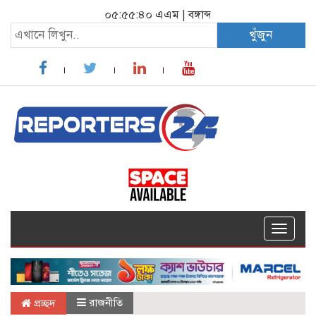
০৫:৫৫:৪১ এএম
|
বঙ্গাব্দ
খুঁজুন
Toggle
navigat
রাজনীতি
প্রচ্ছদ