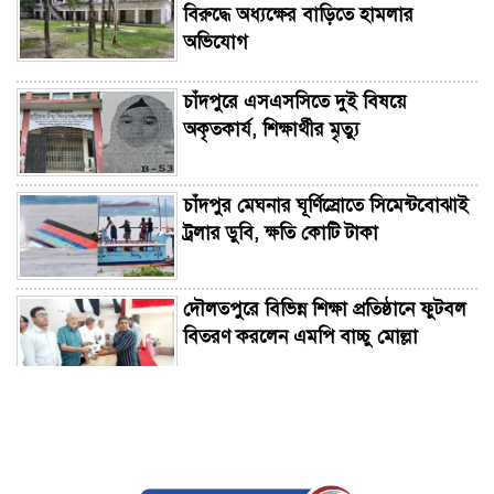
বিরুদ্ধে অধ্যক্ষের বাড়িতে হামলার
অভিযোগ
চাঁদপুরে এসএসসিতে দুই বিষয়ে
অকৃতকার্য, শিক্ষার্থীর মৃত্যু
চাঁদপুর মেঘনার ঘূর্ণিস্রোতে সিমেন্টবোঝাই
ট্রলার ডুবি, ক্ষতি কোটি টাকা
দৌলতপুরে বিভিন্ন শিক্ষা প্রতিষ্ঠানে ফুটবল
বিতরণ করলেন এমপি বাচ্চু মোল্লা
চাঁদপুরে এসএসসিতে পাসের হারে এগিয়ে
হাইমচর, জিপিএ-৫-এ সদর