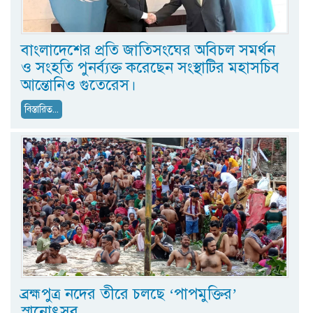
বাংলাদেশের প্রতি জাতিসংঘের অবিচল সমর্থন
ও সংহতি পুনর্ব্যক্ত করেছেন সংস্থাটির মহাসচিব
আন্তোনিও গুতেরেস।
বিস্তারিত...
ব্রহ্মপুত্র নদের তীরে চলছে ‘পাপমুক্তির’
স্নানোৎসব