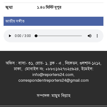
জুম্মা
১.৪০ মিনিট দুপুর
জাতীয় সঙ্গীত
অফিস : বাসা- ৩১, রোড- ১, ব্লক - এ , নিকেতন, গুলশান-১২১২,
ঢাকা, মোবাইল নং: +৮৮০১৬২৭০২৫৯২৪, ইমেইল:
info@reporters24.com,
correspondentreporters24@gmail.com
সম্পাদক: মাছুম বিল্লাহ