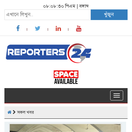
০৮:০৮:৩১ পিএম
|
বঙ্গাব্দ
খুঁজুন
Toggle
navigat
সকল খবর