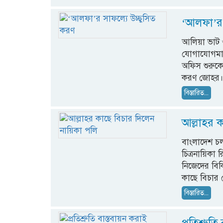
‘আলফা’র 
আলিয়া ভাট 
যোগাযোগমাধ্
অফিস শুরুকে
করণ জোহর
বিস্তারিত...
আল্লাহর 
বাংলাদেশ চলচ
চিত্রনায়িকা
নিজেদের বিক
কাছে বিচার
বিস্তারিত...
প্রতিশ্রু