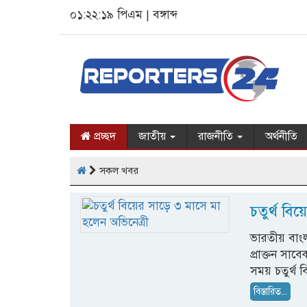
০১:২২:২০ পিএম
|
বঙ্গাব্দ
প্রচ্ছদ
জাতীয়
রাজনীতি
অর্থনীতি
সকল খবর
চতুর্থ বি
ভারতীয় বাংল
প্রাক্তন সা
সময় চতুর্থ 
বিস্তারিত...