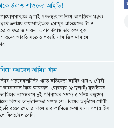
থেকে উধাও শাওনের আইডি!
াযোগমাধ্যমে জুলাই গণঅভ্যুত্থান নিয়ে আপত্তিকর মন্তব্য
খে জনপ্রিয় কথাসাহিত্যিক হুমায়ূন আহমেদের স্ত্রী ও
মেহের আফরোজ শাওন। এবার উধাও তার ফেসবুক
। শাওনের আইডি সংক্রান্ত খবরটি সামাজিক মাধ্যমে
তার
 বিয়ে করলেন আমির খান
স্টার পারফেকশনিস্ট’ খ্যাত অভিনেতা আমির খান ও গৌরী
রোয়া আয়োজনে বিয়ে করেছেন। রোববার (৫ জুলাই) মুম্বাইয়ের
আমিরের বাসভবনে দুই পরিবারের সদস্য ও ঘনিষ্ঠ বন্ধুদের
াদের বিয়ের আনুষ্ঠানিকতা সম্পন্ন হয়। বিয়ের অনুষ্ঠানে গৌরী
ে আইভরি রঙের লেসের সালোয়ার-কামিজে দেখা যায়। গলায় ছিল
ুলে ফিশটেইল বেণি।