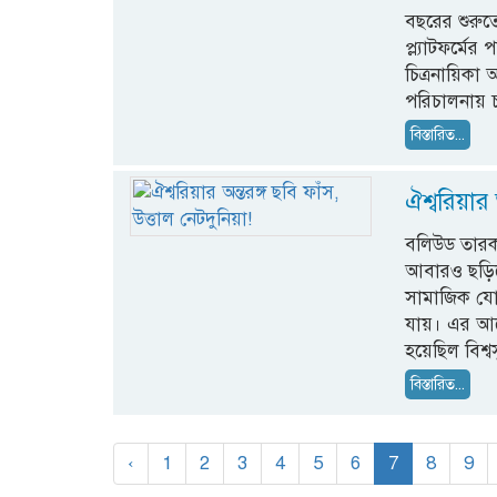
বছরের শুরুত
প্ল্যাটফর্মের 
চিত্রনায়িকা 
পরিচালনায় চ
বিস্তারিত...
ঐশ্বরিয়ার 
বলিউড তারকা
আবারও ছড়িয়
সামাজিক যো
যায়। এর আগ
হয়েছিল বিশ্ব
বিস্তারিত...
‹
1
2
3
4
5
6
7
8
9