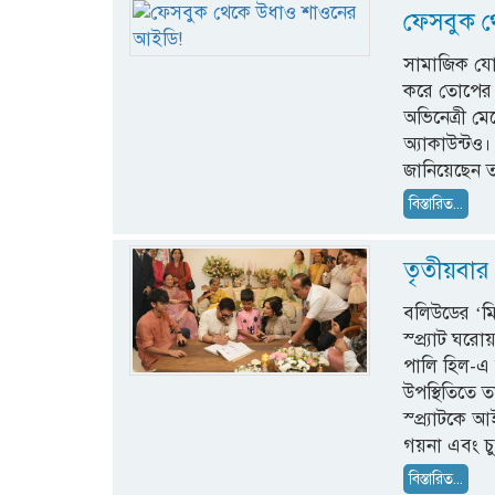
ফেসবুক 
সামাজিক যোগ
করে তোপের মু
অভিনেত্রী 
অ্যাকাউন্টও
জানিয়েছেন 
বিস্তারিত...
তৃতীয়বার
বলিউডের ‘মি
স্প্র্যাট ঘ
পালি হিল-এ 
উপস্থিতিতে ত
স্প্র্যাটক
গয়না এবং চ
বিস্তারিত...