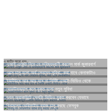
এ জাতীয় আরো খবর...
এআই এজেন্ট নিয়ে যে ভবিষ্যদ্বাণী করলেন মার্ক জুকারবার্গ
এক্সে চালু হলো অর্থ লেনদেন-সুবিধা, করা যাবে কেনাকাটাও
ইউটিউবে আর আয় হবে না নির্দিষ্ট এআই-ভিডিও থেকে
হোয়াটসঅ্যাপ কলে যুক্ত হলো নতুন সুবিধা
গুগল অ্যাকাউন্টে সেলফি ভিডিও যুক্ত করবেন যেভাবে
বিনামূল্যে ভেরিফাইড ব্যাজ চালু করছে ফেসবুক