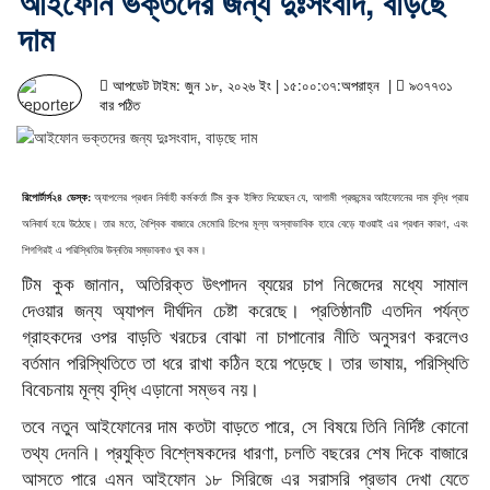
আইফোন ভক্তদের জন্য দুঃসংবাদ, বাড়ছে
দাম
আপডেট টাইম: জুন ১৮, ২০২৬ ইং | ১৫:০০:৩৭:অপরাহ্ন |
৯৩৭৭৩১
বার পঠিত
রিপোর্টার্স২৪ ডেস্ক:
অ্যাপলের প্রধান নির্বাহী কর্মকর্তা টিম কুক ইঙ্গিত দিয়েছেন যে, আগামী প্রজন্মের আইফোনের দাম বৃদ্ধি প্রায়
অনিবার্য হয়ে উঠেছে। তার মতে, বৈশ্বিক বাজারে মেমোরি চিপের মূল্য অস্বাভাবিক হারে বেড়ে যাওয়াই এর প্রধান কারণ, এবং
শিগগিরই এ পরিস্থিতির উন্নতির সম্ভাবনাও খুব কম।
টিম কুক জানান, অতিরিক্ত উৎপাদন ব্যয়ের চাপ নিজেদের মধ্যে সামাল
দেওয়ার জন্য অ্যাপল দীর্ঘদিন চেষ্টা করেছে। প্রতিষ্ঠানটি এতদিন পর্যন্ত
গ্রাহকদের ওপর বাড়তি খরচের বোঝা না চাপানোর নীতি অনুসরণ করলেও
বর্তমান পরিস্থিতিতে তা ধরে রাখা কঠিন হয়ে পড়েছে। তার ভাষায়, পরিস্থিতি
বিবেচনায় মূল্য বৃদ্ধি এড়ানো সম্ভব নয়।
তবে নতুন আইফোনের দাম কতটা বাড়তে পারে, সে বিষয়ে তিনি নির্দিষ্ট কোনো
তথ্য দেননি। প্রযুক্তি বিশ্লেষকদের ধারণা, চলতি বছরের শেষ দিকে বাজারে
আসতে পারে এমন আইফোন ১৮ সিরিজে এর সরাসরি প্রভাব দেখা যেতে