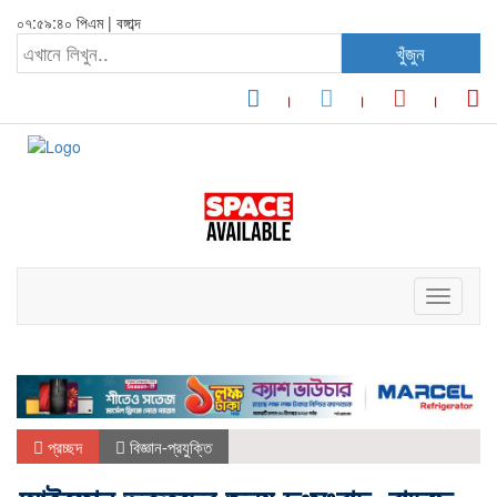
০৭:৫৯:৪০ পিএম
|
বঙ্গাব্দ
খুঁজুন
Toggle
navigati
প্রচ্ছদ
বিজ্ঞান-প্রযুক্তি