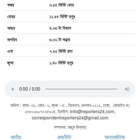
ফজর
৩.৫৫ মিনিট ভোর
বাংলাদেশের নতুন আতঙ্ক সিনথেটিক মাদক
যোহর
১১.৫৫ মিনিট দুপুর
‘কুশ’ আসলে কি?
আছর
৪.৩৩ টা বিকাল
মাগরিব
৬.৩২ টা সন্ধ্যা
এশা
৭.৫৫ মিনিট রাত
জুম্মা
১.৪০ মিনিট দুপুর
জাতীয় সঙ্গীত
অফিস : বাসা- ৩১, রোড- ১, ব্লক - এ , নিকেতন, গুলশান-১২১২, ঢাকা, মোবাইল নং:
+৮৮০১৬২৭০২৫৯২৪, ইমেইল: info@reporters24.com,
correspondentreporters24@gmail.com
সম্পাদক: মাছুম বিল্লাহ
জাতীয়
রাজনীতি
আন্তর্জাতিক